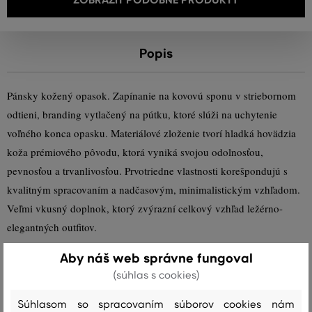
Popis
Pánsky kožený opasok. Zapínanie na kovovú sponu v striebornom
odtieni, branding vytlačený na pútku, ktoré slúži na uchytenie
voľného konca opasku. Materiálové zloženie tvorí hladká hovädzia
koža prémiového pôvodu, ktorá vyniká svojou odolnosťou,
pevnosťou a trvanlivosťou. Prvotriedne vlastnosti korešpondujú s
kvalitným spracovaním a nadčasovým, minimalistickým vzhľadom.
Veľmi vkusný doplnok, ktorý zvýrazní celkový vzhľad ležérno-
elegantných outfitov.
Šírka opasku: 3,5 cm
Aby náš web správne fungoval
(súhlas s cookies)
Sezóna: FW23
Kód produktu:
9940155-623-GC-409
Súhlasom so spracovaním súborov cookies nám