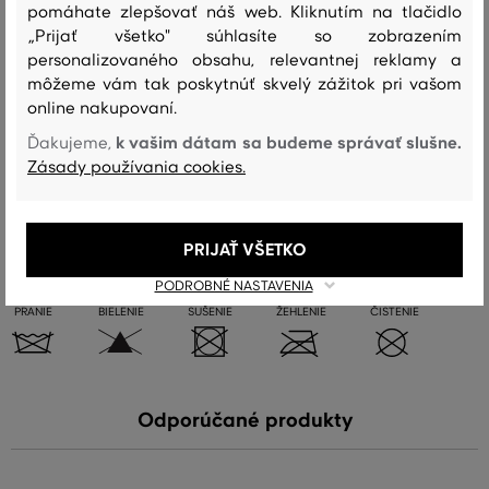
pomáhate zlepšovať náš web. Kliknutím na tlačidlo
Zloženie
„Prijať všetko" súhlasíte so zobrazením
personalizovaného obsahu, relevantnej reklamy a
môžeme vám tak poskytnúť skvelý zážitok pri vašom
online nakupovaní.
vrchný materiál
HOVÄDZIA KOŽA
k vašim dátam sa budeme správať slušne.
Ďakujeme,
100 %
Zásady používania cookies.
Starostlivosť
PRIJAŤ VŠETKO
PODROBNÉ NASTAVENIA
PRANIE
BIELENIE
SUŠENIE
ŽEHLENIE
ČISTENIE
Odporúčané produkty