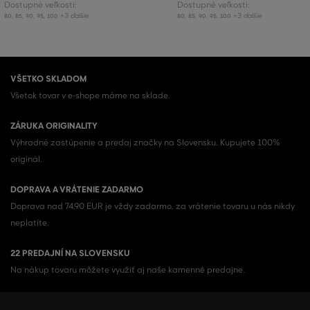
Dostupné veľkosti:
Dostupné veľkosti:
+3 ďalšie
+3 ďalšie
80
,
85
,
90
,
95
,
100
80
,
85
,
90
,
95
,
100
VŠETKO SKLADOM
Všetok tovar v e-shope máme na sklade.
ZÁRUKA ORIGINALITY
Výhradné zastúpenie a predaj značky na Slovensku. Kupujete 100%
originál.
DOPRAVA A VRÁTENIE ZADARMO
Doprava nad 74,90 EUR je vždy zadarmo, za vrátenie tovaru u nás nikdy
neplatíte.
22 PREDAJNÍ NA SLOVENSKU
Na nákup tovaru môžete využiť aj naše kamenné predajne.