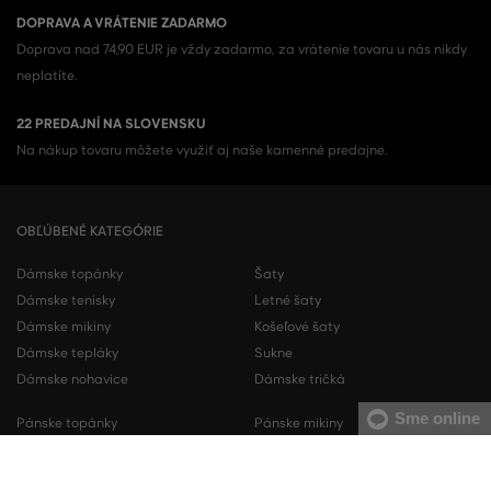
DOPRAVA A VRÁTENIE ZADARMO
Doprava nad 74,90 EUR je vždy zadarmo, za vrátenie tovaru u nás nikdy
neplatíte.
22 PREDAJNÍ NA SLOVENSKU
Na nákup tovaru môžete využiť aj naše kamenné predajne.
OBĽÚBENÉ KATEGÓRIE
Dámske topánky
Šaty
Dámske tenisky
Letné šaty
Dámske mikiny
Košeľové šaty
Dámske tepláky
Sukne
Dámske nohavice
Dámske tričká
Sme online
Pánske topánky
Pánske mikiny
Pánske tenisky
Pánske tepláky
Pánske košele
Pánske svetre