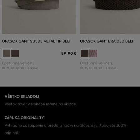
OPASOK GANT SUEDE METAL TIP BELT
OPASOK GANT BRAIDED BELT
89
,
90 €
Dostupné veľkosti:
Dostupné veľkosti:
+3 ďalšie
+3 ďalšie
70
,
75
,
80
,
85
,
90
70
,
75
,
80
,
85
,
90
VŠETKO SKLADOM
Všetok tovar v e-shope máme na sklade.
ZÁRUKA ORIGINALITY
Výhradné zastúpenie a predaj značky na Slovensku. Kupujete 100%
originál.