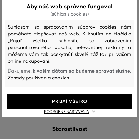
tomto prípade nahradené textilným pletením, z ktorého je vyrobený
Aby náš web správne fungoval
(súhlas s cookies)
celý opasok. Praktický, štýlovo vyzerajúci doplnok športovo-
ležérnych outfitov.
Súhlasom so spracovaním súborov cookies nám
pomáhate zlepšovať náš web. Kliknutím na tlačidlo
Šírka opasku: 3,5 cm
„Prijať všetko" súhlasíte so zobrazením
personalizovaného obsahu, relevantnej reklamy a
Sezóna: PS24
Kód produktu:
4940174-723-GC-410
môžeme vám tak poskytnúť skvelý zážitok pri vašom
online nakupovaní.
Zloženie
k vašim dátam sa budeme správať slušne.
Ďakujeme,
Zásady používania cookies.
vrchný materiál
VISKÓZA
BAVLNA
GUMA
PRIJAŤ VŠETKO
62 %
23 %
15 %
PODROBNÉ NASTAVENIA
Starostlivosť