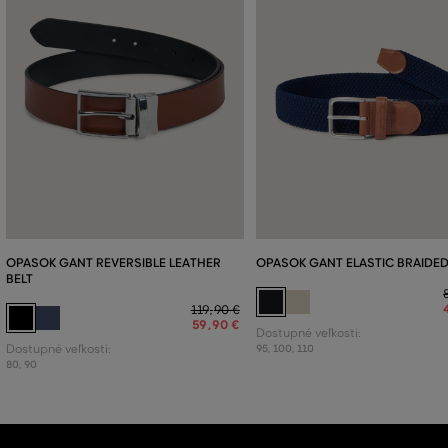
OPASOK GANT REVERSIBLE LEATHER
OPASOK GANT ELASTIC BRAIDED
BELT
119
,
90 €
59
,
90 €
Dostupné veľkosti:
Dostupné veľkosti:
95
,
100
,
110
80
,
90