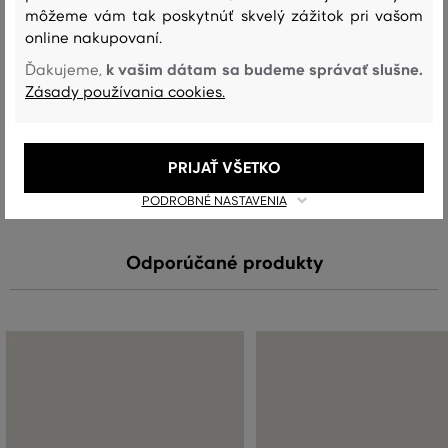
VISKÓZA
BAVLNA
GUMA
môžeme vám tak poskytnúť skvelý zážitok pri vašom
70 %
18 %
12 %
online nakupovaní.
k vašim dátam sa budeme správať slušne.
Ďakujeme,
Zásady používania cookies.
Starostlivosť
PRANIE
BIELENIE
SUŠENIE
ŽEHLENIE
ČISTENIE
PRIJAŤ VŠETKO
PODROBNÉ NASTAVENIA
Odporúčané produkty