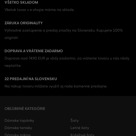
VŠETKO SKLADOM
Všetok tovar v e-shope máme na sklade.
ZÁRUKA ORIGINALITY
Výhradné zastúpenie a predaj značky na Slovensku. Kupujete 100%
originál.
DOPRAVA A VRÁTENIE ZADARMO
Doprava nad 74,90 EUR je vždy zadarmo, za vrátenie tovaru u nás nikdy
neplatíte.
22 PREDAJNÍ NA SLOVENSKU
Na nákup tovaru môžete využiť aj naše kamenné predajne.
OBĽÚBENÉ KATEGÓRIE
Dámske topánky
Šaty
Dámske tenisky
Letné šaty
Dámske mikiny
Košeľové šaty