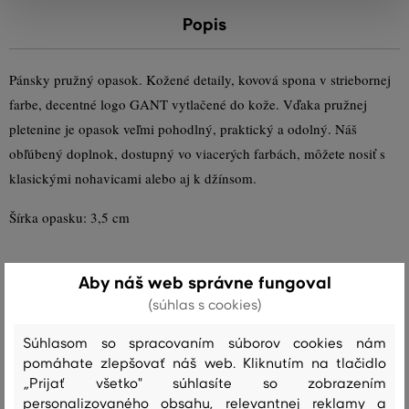
Popis
Pánsky pružný opasok. Kožené detaily, kovová spona v striebornej
farbe, decentné logo GANT vytlačené do kože. Vďaka pružnej
pletenine je opasok veľmi pohodlný, praktický a odolný. Náš
obľúbený doplnok, dostupný vo viacerých farbách, môžete nosiť s
klasickými nohavicami alebo aj k džínsom.
Šírka opasku: 3,5 cm
Aby náš web správne fungoval
Sezóna: SS18
Kód produktu:
94494-318-GC-5
(súhlas s cookies)
Súhlasom so spracovaním súborov cookies nám
Zloženie
pomáhate zlepšovať náš web. Kliknutím na tlačidlo
„Prijať všetko" súhlasíte so zobrazením
personalizovaného obsahu, relevantnej reklamy a