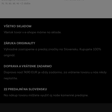
+2 ďalšie
70
,
75
,
80
,
85
,
90
VŠETKO SKLADOM
Všetok tovar v e-shope máme na sklade.
ZÁRUKA ORIGINALITY
Výhradné zastúpenie a predaj značky na Slovensku. Kupujete 100%
originál.
DOPRAVA A VRÁTENIE ZADARMO
Doprava nad 74,90 EUR je vždy zadarmo, za vrátenie tovaru u nás nikdy
neplatíte.
22 PREDAJNÍ NA SLOVENSKU
Na nákup tovaru môžete využiť aj naše kamenné predajne.