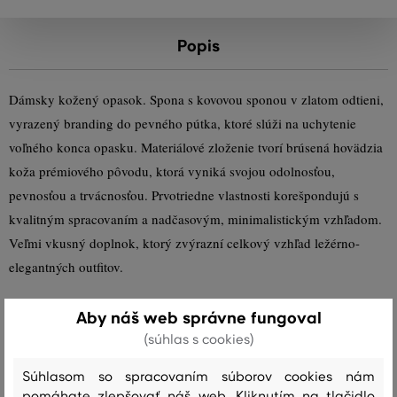
Popis
Dámsky kožený opasok. Spona s kovovou sponou v zlatom odtieni,
vyrazený branding do pevného pútka, ktoré slúži na uchytenie
voľného konca opasku. Materiálové zloženie tvorí brúsená hovädzia
koža prémiového pôvodu, ktorá vyniká svojou odolnosťou,
pevnosťou a trvácnosťou. Prvotriedne vlastnosti korešpondujú s
kvalitným spracovaním a nadčasovým, minimalistickým vzhľadom.
Veľmi vkusný doplnok, ktorý zvýrazní celkový vzhľad ležérno-
elegantných outfitov.
Šírka opasku: 2 cm
Aby náš web správne fungoval
(súhlas s cookies)
Sezóna: FW23
Kód produktu:
4940005-623-GC-5
Súhlasom so spracovaním súborov cookies nám
pomáhate zlepšovať náš web. Kliknutím na tlačidlo