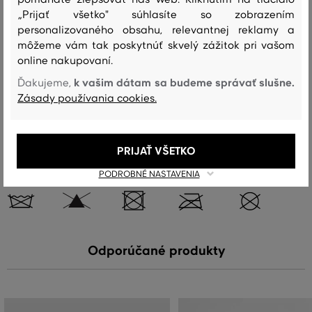
Zloženie
„Prijať všetko" súhlasíte so zobrazením
personalizovaného obsahu, relevantnej reklamy a
môžeme vám tak poskytnúť skvelý zážitok pri vašom
vrchný materiál
online nakupovaní.
HOVÄDZIA KOŽA
100 %
k vašim dátam sa budeme správať slušne.
Ďakujeme,
Zásady používania cookies.
Starostlivosť
PRIJAŤ VŠETKO
PODROBNÉ NASTAVENIA
PRANIE
BIELENIE
SUŠENIE
ŽEHLENIE
ČISTENIE
Odporúčané produkty