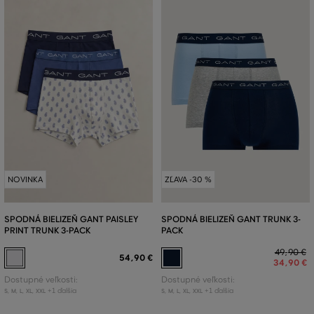
NOVINKA
ZĽAVA -30 %
SPODNÁ BIELIZEŇ GANT PAISLEY
SPODNÁ BIELIZEŇ GANT TRUNK 3-
PRINT TRUNK 3-PACK
PACK
49
,
90 €
54
,
90 €
34
,
90 €
Dostupné veľkosti:
Dostupné veľkosti:
+1 ďalšia
+1 ďalšia
S
,
M
,
L
,
XL
,
XXL
S
,
M
,
L
,
XL
,
XXL