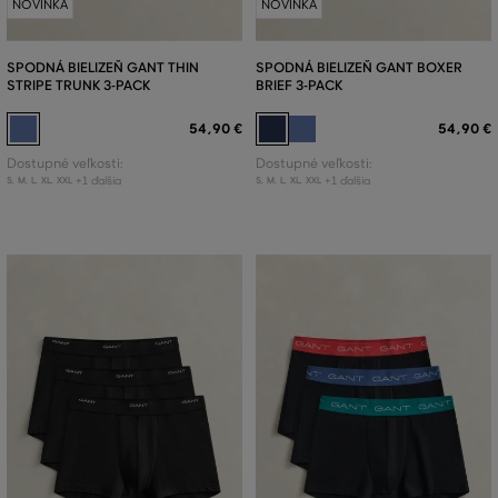
NOVINKA
NOVINKA
SPODNÁ BIELIZEŇ GANT THIN
SPODNÁ BIELIZEŇ GANT BOXER
STRIPE TRUNK 3-PACK
BRIEF 3-PACK
54
,
90 €
54
,
90 €
Dostupné veľkosti:
Dostupné veľkosti:
+1 ďalšia
+1 ďalšia
S
,
M
,
L
,
XL
,
XXL
S
,
M
,
L
,
XL
,
XXL