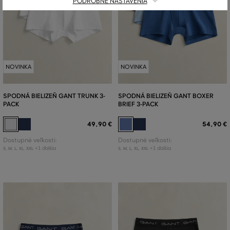
PODROBNÉ NASTAVENIA
NOVINKA
NOVINKA
SPODNÁ BIELIZEŇ GANT TRUNK 3-
SPODNÁ BIELIZEŇ GANT BOXER
PACK
BRIEF 3-PACK
49
,
90 €
54
,
90 €
Dostupné veľkosti:
Dostupné veľkosti:
+1 ďalšia
+1 ďalšia
S
,
M
,
L
,
XL
,
XXL
S
,
M
,
L
,
XL
,
XXL