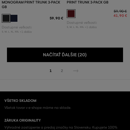
MONOGRAM PRINT TRUNK 3-PACK
PRINT TRUNK 3-PACK GB
GB
59
,
90 €
41
,
90 €
59
,
90 €
Dostupné veľkosti:
Dostupné veľkosti:
+1 ďalšia
S
,
M
,
L
,
XL
,
XXL
+1 ďalšia
S
,
M
,
L
,
XL
,
XXL
NAČÍTAŤ ĎALŠIE (20)
1
2
VŠETKO SKLADOM
Všetok tovar v e-shope máme na sklade.
ZÁRUKA ORIGINALITY
Výhradné zastúpenie a predaj značky na Slovensku. Kupujete 100%