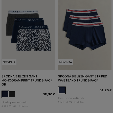
NOVINKA
NOVINKA
SPODNÁ BIELIZEŇ GANT
SPODNÁ BIELIZEŇ GANT STRIPED
MONOGRAM PRINT TRUNK 3-PACK
WAISTBAND TRUNK 3-PACK
GB
54
,
90 €
59
,
90 €
Dostupné veľkosti:
Dostupné veľkosti:
+1 ďalšia
S
,
M
,
L
,
XL
,
XXL
+1 ďalšia
S
,
M
,
L
,
XL
,
XXL