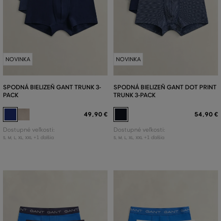
NOVINKA
NOVINKA
SPODNÁ BIELIZEŇ GANT TRUNK 3-
SPODNÁ BIELIZEŇ GANT DOT PRINT
PACK
TRUNK 3-PACK
49
,
90 €
54
,
90 €
Dostupné veľkosti:
Dostupné veľkosti:
+1 ďalšia
+1 ďalšia
S
,
M
,
L
,
XL
,
XXL
S
,
M
,
L
,
XL
,
XXL