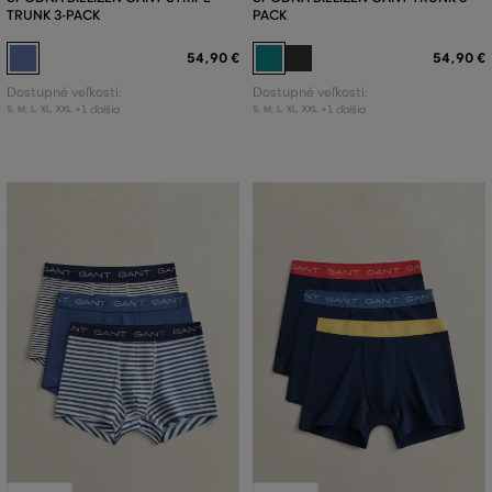
TRUNK 3-PACK
PACK
54
,
90 €
54
,
90 €
Dostupné veľkosti:
Dostupné veľkosti:
+1 ďalšia
+1 ďalšia
S
,
M
,
L
,
XL
,
XXL
S
,
M
,
L
,
XL
,
XXL