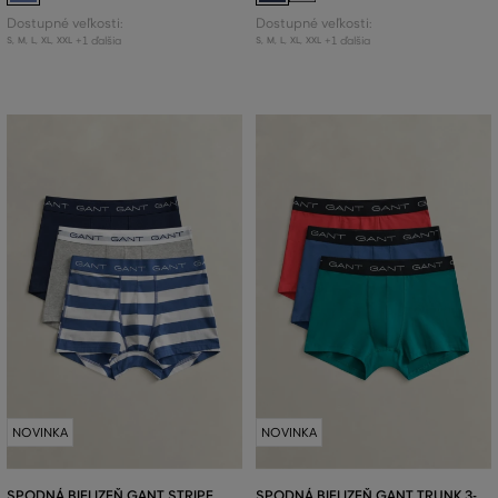
Dostupné veľkosti:
Dostupné veľkosti:
+1 ďalšia
+1 ďalšia
S
,
M
,
L
,
XL
,
XXL
S
,
M
,
L
,
XL
,
XXL
NOVINKA
NOVINKA
SPODNÁ BIELIZEŇ GANT STRIPE
SPODNÁ BIELIZEŇ GANT TRUNK 3-