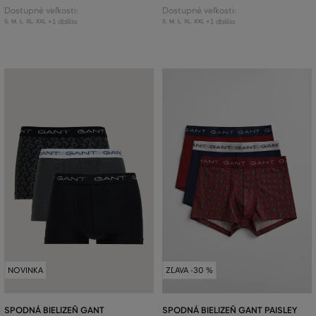
Dostupné veľkosti:
Dostupné veľkosti:
+1 ďalšia
+1 ďalšia
S
,
M
,
L
,
XL
,
XXL
S
,
M
,
L
,
XL
,
XXL
NOVINKA
ZĽAVA -30 %
SPODNÁ BIELIZEŇ GANT
SPODNÁ BIELIZEŇ GANT PAISLEY