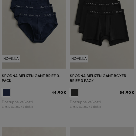
NOVINKA
NOVINKA
SPODNÁ BIELIZEŇ GANT BRIEF 3-
SPODNÁ BIELIZEŇ GANT BOXER
PACK
BRIEF 3-PACK
44
,
90 €
54
,
90 €
Dostupné veľkosti:
Dostupné veľkosti:
+1 ďalšia
+1 ďalšia
S
,
M
,
L
,
XL
,
XXL
S
,
M
,
L
,
XL
,
XXL