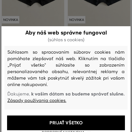
NOVINKA
NOVINKA
Aby náš web správne fungoval
SPODNÁ BIELIZEŇ GANT CORE
SPODNÁ BIELIZEŇ GANT TRUNK 3-
(súhlas s cookies)
TRUNK 3-PACK
PACK
Súhlasom so spracovaním súborov cookies nám
44
,
90 €
54
,
90 €
pomáhate zlepšovať náš web. Kliknutím na tlačidlo
Dostupné veľkosti:
Dostupné veľkosti:
„Prijať všetko" súhlasíte so zobrazením
+1 ďalšia
+1 ďalšia
S
,
M
,
L
,
XL
,
XXL
S
,
M
,
L
,
XL
,
XXL
personalizovaného obsahu, relevantnej reklamy a
môžeme vám tak poskytnúť skvelý zážitok pri vašom
online nakupovaní.
k vašim dátam sa budeme správať slušne.
Ďakujeme,
Zásady používania cookies.
PRIJAŤ VŠETKO