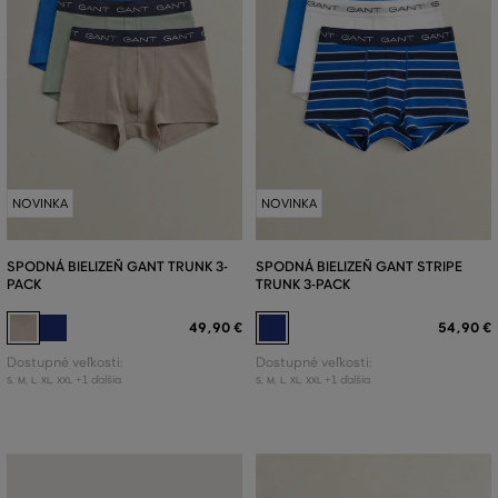
NOVINKA
NOVINKA
SPODNÁ BIELIZEŇ GANT TRUNK 3-
SPODNÁ BIELIZEŇ GANT STRIPE
PACK
TRUNK 3-PACK
49
,
90 €
54
,
90 €
Dostupné veľkosti:
Dostupné veľkosti:
+1 ďalšia
+1 ďalšia
S
,
M
,
L
,
XL
,
XXL
S
,
M
,
L
,
XL
,
XXL