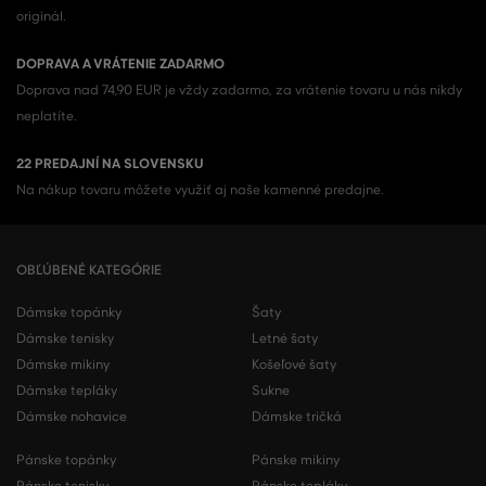
originál.
DOPRAVA A VRÁTENIE ZADARMO
Doprava nad 74,90 EUR je vždy zadarmo, za vrátenie tovaru u nás nikdy
neplatíte.
22 PREDAJNÍ NA SLOVENSKU
Na nákup tovaru môžete využiť aj naše kamenné predajne.
OBĽÚBENÉ KATEGÓRIE
Dámske topánky
Šaty
Dámske tenisky
Letné šaty
Dámske mikiny
Košeľové šaty
Dámske tepláky
Sukne
Dámske nohavice
Dámske tričká
Pánske topánky
Pánske mikiny
Pánske tenisky
Pánske tepláky