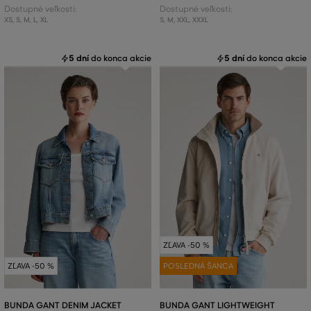
Dostupné veľkosti:
Dostupné veľkosti:
XS
,
S
,
M
,
L
,
XL
S
,
M
,
XXL
,
XXXL
5 dní
do konca akcie
5 dní
do konca akcie
ZĽAVA -50 %
ZĽAVA -50 %
POSLEDNÁ ŠANCA
BUNDA GANT DENIM JACKET
BUNDA GANT LIGHTWEIGHT