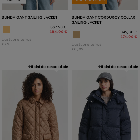
BUNDA GANT SAILING JACKET
BUNDA GANT CORDUROY COLLAR
SAILING JACKET
369
,
90 €
184
,
90 €
349
,
90 €
174
,
90 €
Dostupné veľkosti:
XS
,
S
Dostupné veľkosti:
XXS
,
XS
5 dní
do konca akcie
5 dní
do konca akcie