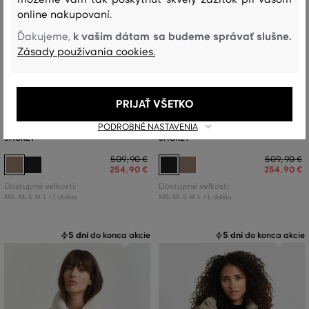
online nakupovaní.
k vašim dátam sa budeme správať slušne.
Ďakujeme,
Zásady používania cookies.
ZĽAVA -50 %
ZĽAVA -50 %
PRIJAŤ VŠETKO
BUNDA GANT RELAXED DOWN
BUNDA GANT RELAXED DOWN
PODROBNÉ NASTAVENIA
JACKET
JACKET
509
,
90 €
509
,
90 €
254
,
90 €
254
,
90 €
Dostupné veľkosti:
Dostupné veľkosti:
+1 ďalšia
+1 ďalšia
XXS
,
XS
,
S
,
M
,
L
XXS
,
XS
,
S
,
M
,
L
5 dní
do konca akcie
5 dní
do konca akcie