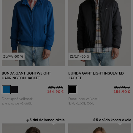
ZĽAVA -50 %
ZĽAVA -50 %
BUNDA GANT LIGHTWEIGHT
BUNDA GANT LIGHT INSULATED
HARRINGTON JACKET
JACKET
329
,
90 €
309
,
90 €
164
,
90 €
154
,
90 €
Dostupné veľkosti:
Dostupné veľkosti:
+1 ďalšia
S
,
M
,
XL
,
XXL
,
XXXL
S
,
M
,
L
,
XL
,
XXL
5 dní
do konca akcie
5 dní
do konca akcie