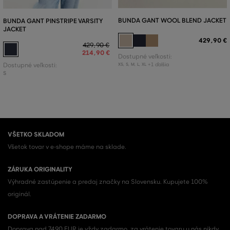
BUNDA GANT WOOL BLEND JACKET
BUNDA GANT PINSTRIPE VARSITY
JACKET
429
,
90 €
429
,
90 €
214
,
90 €
Dostupné veľkosti:
+1 ďalšia
Dostupné veľkosti:
XS
,
S
,
M
,
L
,
XL
S
VŠETKO SKLADOM
Všetok tovar v e-shope máme na sklade.
ZÁRUKA ORIGINALITY
Výhradné zastúpenie a predaj značky na Slovensku. Kupujete 100%
originál.
DOPRAVA A VRÁTENIE ZADARMO
Doprava nad 74,90 EUR je vždy zadarmo, za vrátenie tovaru u nás nikdy