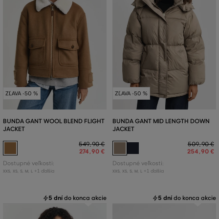
ZĽAVA -50 %
ZĽAVA -50 %
BUNDA GANT WOOL BLEND FLIGHT
BUNDA GANT MID LENGTH DOWN
JACKET
JACKET
549
,
90 €
509
,
90 €
274
,
90 €
254
,
90 €
Dostupné veľkosti:
Dostupné veľkosti:
+1 ďalšia
+1 ďalšia
XXS
,
XS
,
S
,
M
,
L
XXS
,
XS
,
S
,
M
,
L
5 dní
do konca akcie
5 dní
do konca akcie