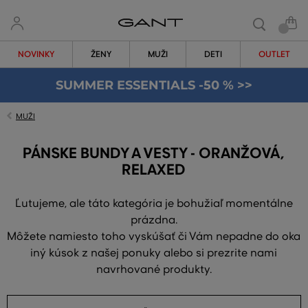
NOVINKY
ŽENY
MUŽI
DETI
OUTLET
SUMMER ESSENTIALS -50 % >>
MUŽI
PÁNSKE BUNDY A VESTY - ORANŽOVÁ,
RELAXED
Ľutujeme, ale táto kategória je bohužiaľ momentálne
prázdna.
Môžete namiesto toho vyskúšať či Vám nepadne do oka
iný kúsok z našej ponuky alebo si prezrite nami
navrhované produkty.