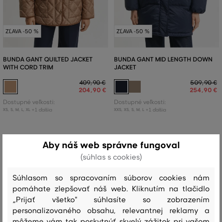
ZĽAVA -50 %
ZĽAVA -50 %
BUNDA GANT QUILTED JACKET
BUNDA GANT MID LENGTH DOWN
WITH CORD TRIM
JACKET
409
,
90 €
509
,
90 €
204
,
90 €
254
,
90 €
Dostupné veľkosti:
Dostupné veľkosti:
+1 ďalšia
+1 ďalšia
XS
,
S
,
M
,
L
,
XL
XXS
,
XS
,
S
,
M
,
L
5 dní
do konca akcie
5 dní
do konca akcie
Aby náš web správne fungoval
(súhlas s cookies)
Súhlasom so spracovaním súborov cookies nám
pomáhate zlepšovať náš web. Kliknutím na tlačidlo
„Prijať všetko" súhlasíte so zobrazením
personalizovaného obsahu, relevantnej reklamy a
môžeme vám tak poskytnúť skvelý zážitok pri vašom