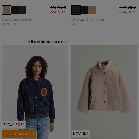
449
,
90 €
449
,
90 €
224
,
90 €
224
,
90 €
Dostupné veľkosti:
Dostupné veľkosti:
XS
,
S
,
L
,
XL
XS
5 dní
do konca akcie
ZĽAVA -50 %
NOVINKA
POSLEDNÁ ŠANCA