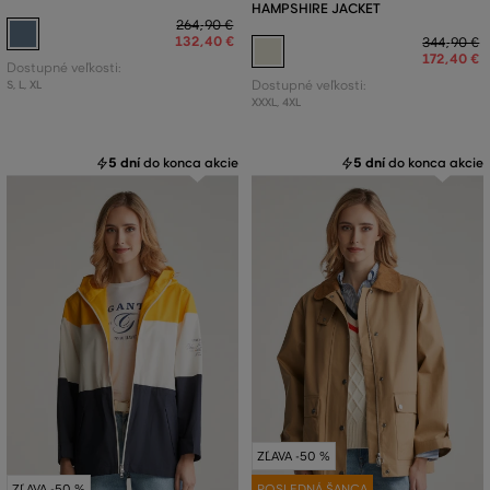
HAMPSHIRE JACKET
264
,
90 €
132
,
40 €
344
,
90 €
172
,
40 €
Dostupné veľkosti:
S
,
L
,
XL
Dostupné veľkosti:
XXXL
,
4XL
5 dní
do konca akcie
5 dní
do konca akcie
ZĽAVA -50 %
ZĽAVA -50 %
POSLEDNÁ ŠANCA