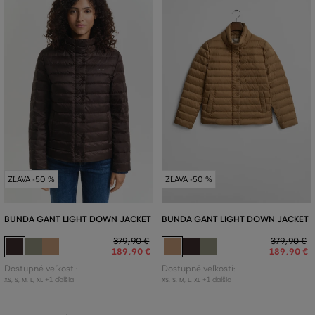
ZĽAVA -50 %
ZĽAVA -50 %
BUNDA GANT LIGHT DOWN JACKET
BUNDA GANT LIGHT DOWN JACKET
379
,
90 €
379
,
90 €
189
,
90 €
189
,
90 €
Dostupné veľkosti:
Dostupné veľkosti:
+1 ďalšia
+1 ďalšia
XS
,
S
,
M
,
L
,
XL
XS
,
S
,
M
,
L
,
XL