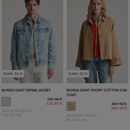
ZĽAVA -50 %
ZĽAVA -50 %
BUNDA GANT DENIM JACKET
BUNDA GANT SHORT COTTON CAR
COAT
274
,
90 €
137
,
40 €
369
,
90 €
184
,
90 €
Dostupné veľkosti:
S
,
M
,
L
,
XL
,
XXL
Dostupné veľkosti:
XS
,
S
,
M
,
L
,
XL