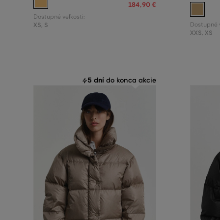
184
,
90 €
Dostupné veľkosti:
XS
,
S
Dostupné v
XXS
,
XS
5 dní
do konca akcie