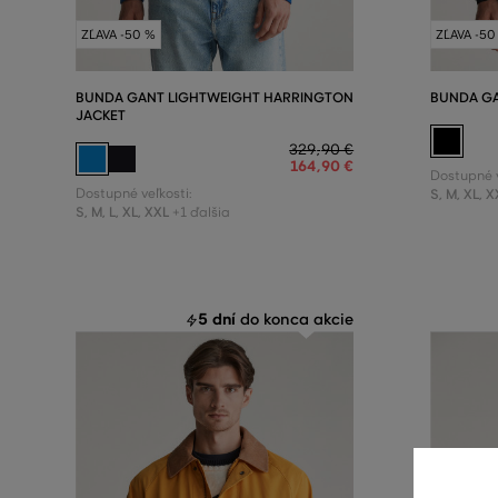
ZĽAVA -50 %
ZĽAVA -50
BUNDA GANT LIGHTWEIGHT HARRINGTON
BUNDA GA
JACKET
329
,
90 €
164
,
90 €
Dostupné v
Dostupné veľkosti:
S
,
M
,
XL
,
X
S
,
M
,
L
,
XL
,
XXL
+1 ďalšia
5 dní
do konca akcie