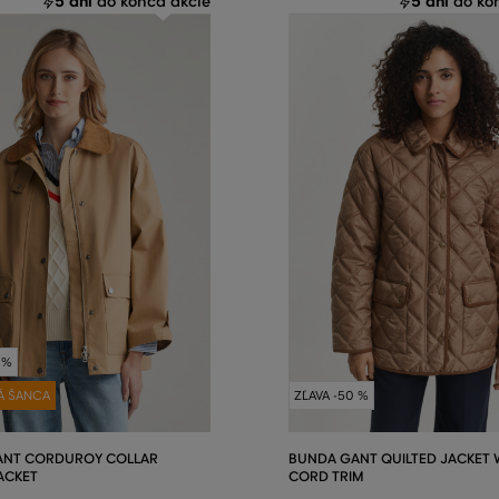
5 dní
5 dní
do konca akcie
do kon
 %
Á ŠANCA
ZĽAVA -50 %
ANT CORDUROY COLLAR
BUNDA GANT QUILTED JACKET 
JACKET
CORD TRIM