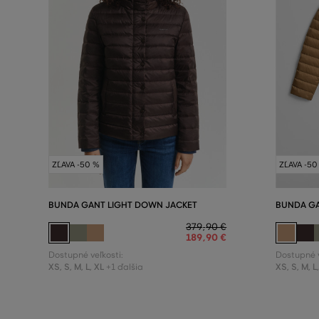
ZĽAVA -50 %
ZĽAVA -50
BUNDA GANT LIGHT DOWN JACKET
BUNDA GA
379
,
90 €
189
,
90 €
Dostupné veľkosti:
Dostupné v
XS
,
S
,
M
,
L
,
XL
XS
,
S
,
M
,
L
+1 ďalšia