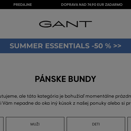
PREDAJNE
DOPRAVA NAD 74,90 EUR ZADARMO
SUMMER ESSENTIALS -50 % >>
PÁNSKE BUNDY
utujeme, ale táto kategória je bohužiaľ momentálne prázdn
 Vám nepadne do oka iný kúsok z našej ponuky alebo si p
MUŽI
DETI