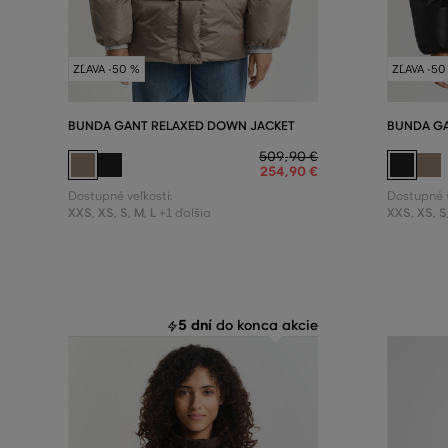
ZĽAVA -50 %
ZĽAVA -50
BUNDA GANT RELAXED DOWN JACKET
BUNDA GA
509
,
90 €
254
,
90 €
Dostupné veľkosti:
Dostupné v
XXS
,
XS
,
S
,
M
,
L
XXS
,
XS
,
S
+1 ďalšia
5 dní
do konca akcie