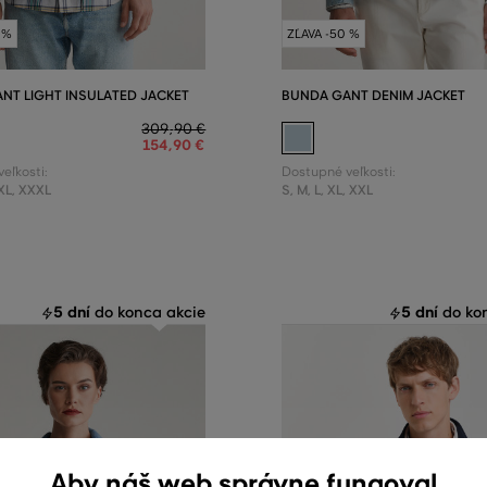
 %
ZĽAVA -50 %
NT LIGHT INSULATED JACKET
BUNDA GANT DENIM JACKET
309
,
90 €
154
,
90 €
eľkosti:
Dostupné veľkosti:
XL
,
XXXL
S
,
M
,
L
,
XL
,
XXL
5 dní
5 dní
do konca akcie
do kon
Aby náš web správne fungoval