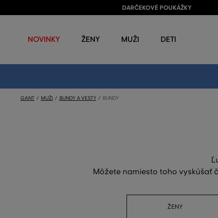
DARČEKOVÉ POUKÁŽKY
NOVINKY
ŽENY
MUŽI
DETI
GANT
MUŽI
BUNDY A VESTY
BUNDY
Ľ
Môžete namiesto toho vyskúšať či
ŽENY