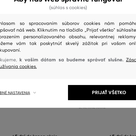
(súhlas s cookies)
hlasom so spracovaním súborov cookies nám pomáh
epšovať náš web. Kliknutím na tlačidlo „Prijať všetko" súhlasíte
brazením personalizovaného obsahu, relevantnej reklam
žeme vám tak poskytnúť skvelý zážitok pri vašom onl
kupovaní.
 %
ZĽAVA -50 %
k vašim dátam sa budeme správať slušne.
kujeme,
Zás
užívania cookies.
NT DENIM JACKET
BUNDA GANT LIGHTWEIGHT HA
JACKET
264
,
90 €
132
,
40 €
PRIJAŤ VŠETKO
NÉ NASTAVENIA
eľkosti:
Dostupné veľkosti:
S
,
M
,
XXL
,
XXXL