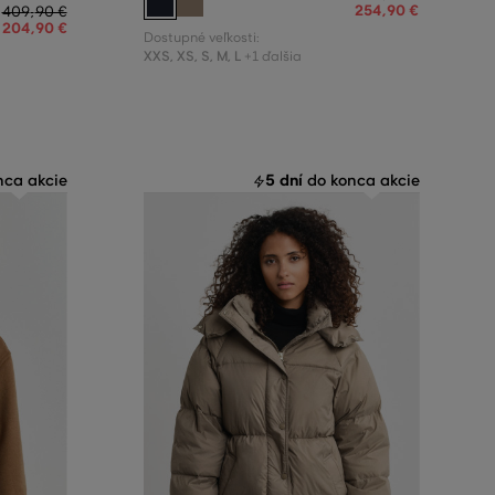
254
,
90 €
409
,
90 €
204
,
90 €
Dostupné veľkosti:
XXS
,
XS
,
S
,
M
,
L
+1 ďalšia
5 dní
ca akcie
do konca akcie