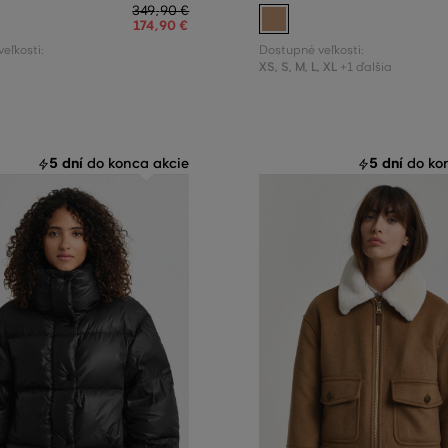
349
,
90 €
174
,
90 €
eľkosti:
Dostupné veľkosti:
XS
,
S
,
M
,
L
,
XL
+1 ďalšia
5 dní
5 dní
do konca akcie
do kon