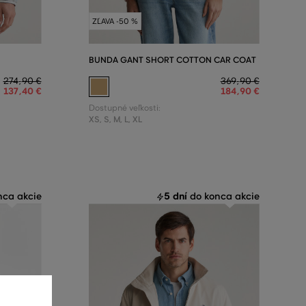
ZĽAVA -50 %
BUNDA GANT SHORT COTTON CAR COAT
274
,
90 €
369
,
90 €
137
,
40 €
184
,
90 €
Dostupné veľkosti:
XS
,
S
,
M
,
L
,
XL
5 dní
ca akcie
do konca akcie