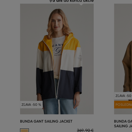
5 dní
do konca akcie
ZĽAVA -50
ZĽAVA -50 %
POSLEDN
BUNDA GANT SAILING JACKET
BUNDA G
SAILING 
369
,
90 €