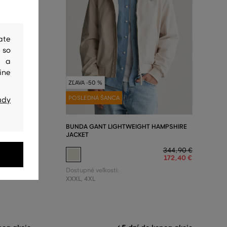
ate
 so
y a
ine
ZĽAVA -50 %
POSLEDNÁ ŠANCA
ady
RRINGTON
BUNDA GANT LIGHTWEIGHT HAMPSHIRE
JACKET
329
,
90 €
344
,
90 €
164
,
90 €
172
,
40 €
Dostupné veľkosti:
XXXL
,
4XL