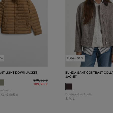
 %
ZĽAVA -50 %
NT LIGHT DOWN JACKET
BUNDA GANT CONTRAST COLL
JACKET
379
,
90 €
189
,
90 €
eľkosti:
,
XL
Dostupné veľkosti:
+1 ďalšia
S
,
M
,
L