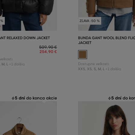
 %
ZĽAVA -50 %
NT RELAXED DOWN JACKET
BUNDA GANT WOOL BLEND FLI
JACKET
509
,
90 €
254
,
90 €
eľkosti:
,
M
,
L
Dostupné veľkosti:
+1 ďalšia
XXS
,
XS
,
S
,
M
,
L
+1 ďalšia
5 dní
5 dní
do konca akcie
do kon