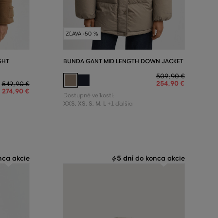
ZĽAVA -50 %
GHT
BUNDA GANT MID LENGTH DOWN JACKET
509
,
90 €
254
,
90 €
549
,
90 €
274
,
90 €
Dostupné veľkosti:
XXS
,
XS
,
S
,
M
,
L
+1 ďalšia
5 dní
ca akcie
do konca akcie