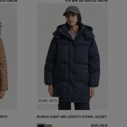
5 dní
ca akcie
do konca akcie
ZĽAVA -50 %
WITH
BUNDA GANT MID LENGTH DOWN JACKET
509
,
90 €