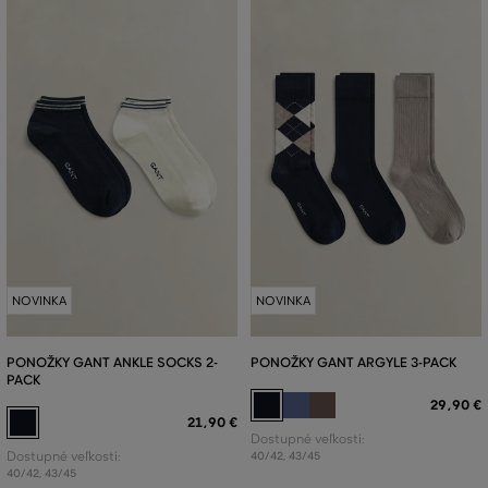
NOVINKA
NOVINKA
PONOŽKY GANT ANKLE SOCKS 2-
PONOŽKY GANT ARGYLE 3-PACK
PACK
29
,
90 €
21
,
90 €
Dostupné veľkosti:
Dostupné veľkosti:
40/42
,
43/45
40/42
,
43/45