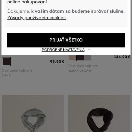
online nakupovaní.
k vašim dátam sa budeme správať slušne.
Ďakujeme,
Zásady používania cookies.
NOVINKA
NOVINKA
PRIJAŤ VŠETKO
RUKAVICE GANT LEATHER SUEDE
ŠÁL GANT WOOL CASHMERE SCARF
GLOVES
PODROBNÉ NASTAVENIA
144
,
90 €
99
,
90 €
Dostupné veľkosti:
Dostupné veľkosti:
Jedna veľkosť
S
,
M
,
L