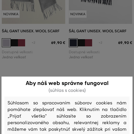
NOVINKA
NOVINKA
ŠÁL GANT UNISEX. WOOL SCARF
ŠÁL GANT UNISEX. WOOL SCARF
69
,
90 €
69
,
90 €
+2
+2
Dostupné veľkosti:
Dostupné veľkosti:
Jedna veľkosť
Jedna veľkosť
Aby náš web správne fungoval
(súhlas s cookies)
Súhlasom so spracovaním súborov cookies nám
pomáhate zlepšovať náš web. Kliknutím na tlačidlo
„Prijať všetko" súhlasíte so zobrazením
personalizovaného obsahu, relevantnej reklamy a
môžeme vám tak poskytnúť skvelý zážitok pri vašom