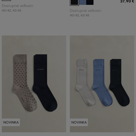
37
,
90 €
Dostupné veľkosti:
40/42
,
43/45
Dostupné veľkosti:
40/42
,
43/45
NOVINKA
NOVINKA