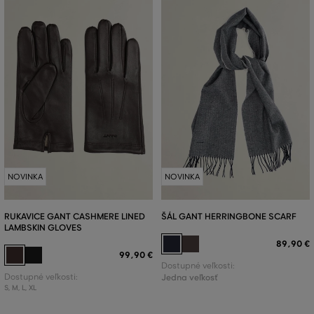
NOVINKA
NOVINKA
RUKAVICE GANT CASHMERE LINED
ŠÁL GANT HERRINGBONE SCARF
LAMBSKIN GLOVES
89
,
90 €
99
,
90 €
Dostupné veľkosti:
Dostupné veľkosti:
Jedna veľkosť
S
,
M
,
L
,
XL