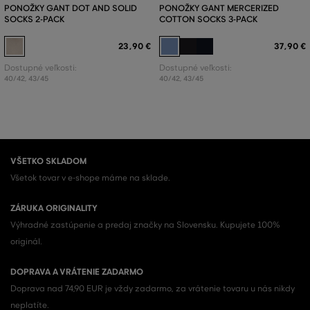
PONOŽKY GANT DOT AND SOLID
PONOŽKY GANT MERCERIZED
SOCKS 2-PACK
COTTON SOCKS 3-PACK
23
,
90 €
37
,
90 €
Dostupné veľkosti:
Dostupné veľkosti:
40/42
,
43/45
40/42
,
43/45
VŠETKO SKLADOM
Všetok tovar v e-shope máme na sklade.
ZÁRUKA ORIGINALITY
Výhradné zastúpenie a predaj značky na Slovensku. Kupujete 100%
originál.
DOPRAVA A VRÁTENIE ZADARMO
Doprava nad 74,90 EUR je vždy zadarmo, za vrátenie tovaru u nás nikdy
neplatíte.