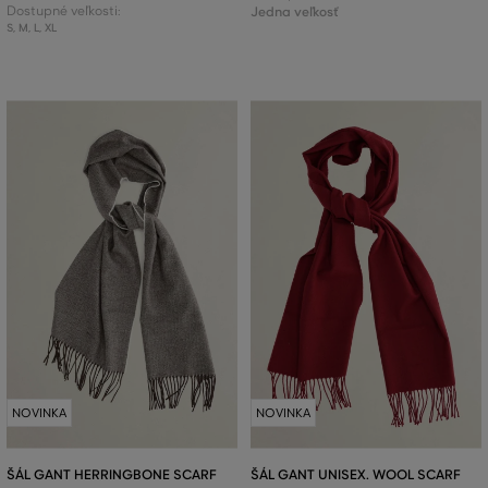
Dostupné veľkosti:
Jedna veľkosť
S
,
M
,
L
,
XL
NOVINKA
NOVINKA
ŠÁL GANT HERRINGBONE SCARF
ŠÁL GANT UNISEX. WOOL SCARF