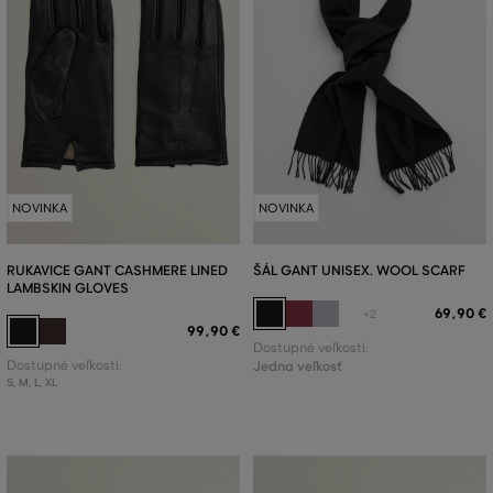
NOVINKA
NOVINKA
RUKAVICE GANT CASHMERE LINED
ŠÁL GANT UNISEX. WOOL SCARF
LAMBSKIN GLOVES
69
,
90 €
+2
99
,
90 €
Dostupné veľkosti:
Dostupné veľkosti:
Jedna veľkosť
S
,
M
,
L
,
XL