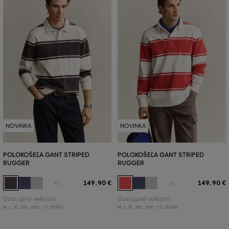
NOVINKA
NOVINKA
POLOKOŠEĽA GANT STRIPED
POLOKOŠEĽA GANT STRIPED
RUGGER
RUGGER
149
,
90 €
149
,
90 €
+1
+1
Dostupné veľkosti:
Dostupné veľkosti:
+2 ďalšie
+2 ďalšie
M
,
L
,
XL
,
XXL
,
XXXL
M
,
L
,
XL
,
XXL
,
XXXL