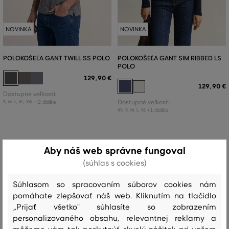
NOVINKA
NOVINKA
POLOKOŠEĽA GANT TWILL SS POLO
POLOKOŠEĽA GANT SIM RIBBED LS
POLO
129
,
90 €
129
,
90 €
Dostupné veľkosti:
+2 ďalšie
Dostupné veľkosti:
S
,
M
,
L
,
XL
,
XXL
+1 ďalšia
XS
,
S
,
M
,
L
,
XL
Aby náš web správne fungoval
(súhlas s cookies)
Súhlasom so spracovaním súborov cookies nám
pomáhate zlepšovať náš web. Kliknutím na tlačidlo
„Prijať všetko" súhlasíte so zobrazením
personalizovaného obsahu, relevantnej reklamy a