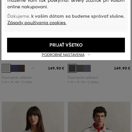
môžeme vám tak poskytnúť skvelý zážitok pri vašom
online nakupovaní.
k vašim dátam sa budeme správať slušne.
Ďakujeme,
Zásady používania cookies.
NOVINKA
NOVINKA
PRIJAŤ VŠETKO
POLOKOŠEĽA GANT STRIPED
POLOKOŠEĽA GANT TWILL LS POLO
PODROBNÉ NASTAVENIA
RUGGER
SHIRT
149
,
90 €
149
,
90 €
+1
Dostupné veľkosti:
Dostupné veľkosti:
+3 ďalšie
+1 ďalšia
S
,
M
,
L
,
XL
,
XXL
S
,
M
,
L
,
XL
,
XXL