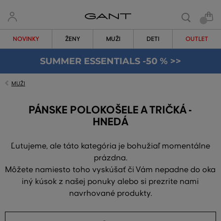
NOVINKY
ŽENY
MUŽI
DETI
OUTLET
SUMMER ESSENTIALS -50 % >>
MUŽI
PÁNSKE POLOKOŠELE A TRIČKÁ -
HNEDÁ
Ľutujeme, ale táto kategória je bohužiaľ momentálne
prázdna.
Môžete namiesto toho vyskúšať či Vám nepadne do oka
iný kúsok z našej ponuky alebo si prezrite nami
navrhované produkty.