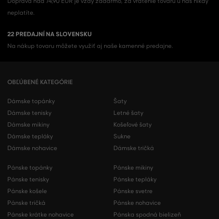
Doprava nad 74,90 EUR je vždy zadarmo, za vrátenie tovaru u nás nikdy
neplatíte.
22 PREDAJNÍ NA SLOVENSKU
Na nákup tovaru môžete využiť aj naše kamenné predajne.
OBĽÚBENÉ KATEGÓRIE
Dámske topánky
Šaty
Dámske tenisky
Letné šaty
Dámske mikiny
Košeľové šaty
Dámske tepláky
Sukne
Dámske nohavice
Dámske tričká
Pánske topánky
Pánske mikiny
Pánske tenisky
Pánske tepláky
Pánske košele
Pánske svetre
Pánske tričká
Pánske nohavice
Pánske krátke nohavice
Pánska spodná bielizeň