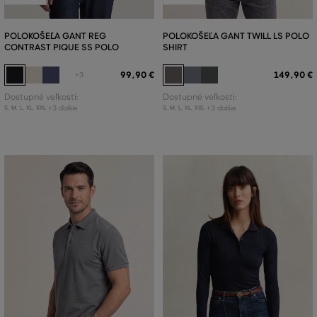
POLOKOŠEĽA GANT REG
POLOKOŠEĽA GANT TWILL LS POLO
CONTRAST PIQUE SS POLO
SHIRT
99
,
90 €
149
,
90 €
+3
Dostupné veľkosti:
Dostupné veľkosti:
+3 ďalšie
+3 ďalšie
S
,
M
,
L
,
XL
,
XXL
S
,
M
,
L
,
XL
,
XXL