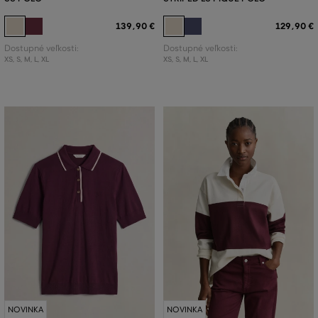
139
,
90 €
129
,
90 €
Dostupné veľkosti:
Dostupné veľkosti:
XS
,
S
,
M
,
L
,
XL
XS
,
S
,
M
,
L
,
XL
NOVINKA
NOVINKA