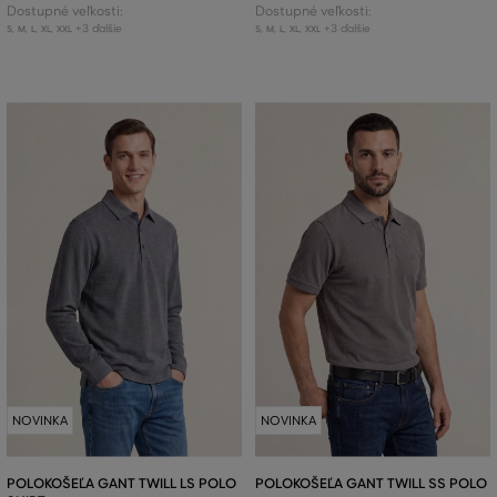
Dostupné veľkosti:
Dostupné veľkosti:
+3 ďalšie
+3 ďalšie
S
,
M
,
L
,
XL
,
XXL
S
,
M
,
L
,
XL
,
XXL
NOVINKA
NOVINKA
POLOKOŠEĽA GANT TWILL LS POLO
POLOKOŠEĽA GANT TWILL SS POLO