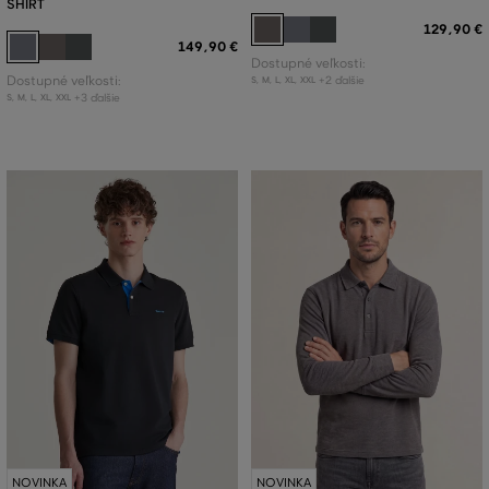
SHIRT
129
,
90 €
149
,
90 €
Dostupné veľkosti:
Dostupné veľkosti:
+2 ďalšie
S
,
M
,
L
,
XL
,
XXL
+3 ďalšie
S
,
M
,
L
,
XL
,
XXL
NOVINKA
NOVINKA