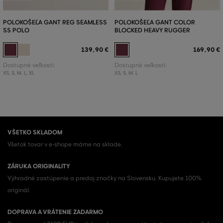
POLOKOŠEĽA GANT REG SEAMLESS
POLOKOŠEĽA GANT COLOR
SS POLO
BLOCKED HEAVY RUGGER
139
,
90 €
169
,
90 €
Dostupné veľkosti:
Dostupné veľkosti:
XS
,
S
,
M
,
L
,
XL
XS
,
S
,
M
,
L
VŠETKO SKLADOM
Všetok tovar v e-shope máme na sklade.
ZÁRUKA ORIGINALITY
Výhradné zastúpenie a predaj značky na Slovensku. Kupujete 100%
originál.
DOPRAVA A VRÁTENIE ZADARMO