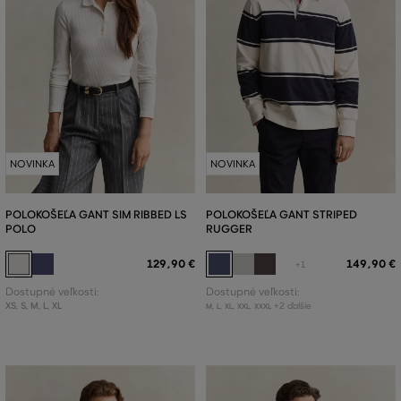
NOVINKA
NOVINKA
POLOKOŠEĽA GANT SIM RIBBED LS
POLOKOŠEĽA GANT STRIPED
POLO
RUGGER
129
,
90 €
149
,
90 €
+1
Dostupné veľkosti:
Dostupné veľkosti:
XS
,
S
,
M
,
L
,
XL
+2 ďalšie
M
,
L
,
XL
,
XXL
,
XXXL