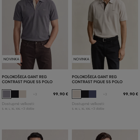
NOVINKA
NOVINKA
POLOKOŠEĽA GANT REG
POLOKOŠEĽA GANT REG
CONTRAST PIQUE SS POLO
CONTRAST PIQUE SS POLO
99
,
90 €
99
,
90 €
+3
+3
Dostupné veľkosti:
Dostupné veľkosti:
+3 ďalšie
+3 ďalšie
S
,
M
,
L
,
XL
,
XXL
S
,
M
,
L
,
XL
,
XXL