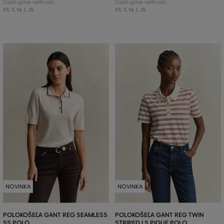
Dostupné veľkosti:
Dostupné veľkosti:
XS
,
S
,
M
,
L
,
XL
XS
,
S
,
M
,
L
,
XL
NOVINKA
NOVINKA
POLOKOŠEĽA GANT REG SEAMLESS
POLOKOŠEĽA GANT REG TWIN
SS POLO
STRIPED LS PIQUE POLO