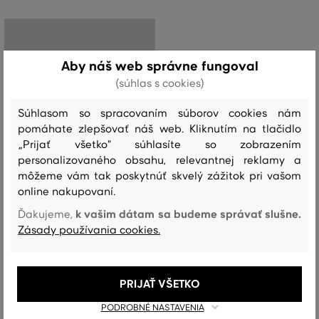
Aby náš web správne fungoval
(súhlas s cookies)
Súhlasom so spracovaním súborov cookies nám
pomáhate zlepšovať náš web. Kliknutím na tlačidlo
„Prijať všetko" súhlasíte so zobrazením
personalizovaného obsahu, relevantnej reklamy a
môžeme vám tak poskytnúť skvelý zážitok pri vašom
online nakupovaní.
k vašim dátam sa budeme správať slušne.
Ďakujeme,
ZĽAVA -50 %
Zásady používania cookies.
PONOŽKY GANT INVISIBLE SOCKS 2-
PACK
PRIJAŤ VŠETKO
21
,
90 €
10
,
90 €
PODROBNÉ NASTAVENIA