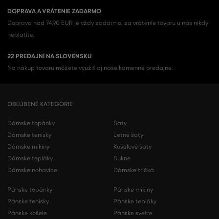
DOPRAVA A VRÁTENIE ZADARMO
Doprava nad 74,90 EUR je vždy zadarmo, za vrátenie tovaru u nás nikdy
neplatíte.
22 PREDAJNÍ NA SLOVENSKU
Na nákup tovaru môžete využiť aj naše kamenné predajne.
OBĽÚBENÉ KATEGÓRIE
Dámske topánky
Šaty
Dámske tenisky
Letné šaty
Dámske mikiny
Košeľové šaty
Dámske tepláky
Sukne
Dámske nohavice
Dámske tričká
Pánske topánky
Pánske mikiny
Pánske tenisky
Pánske tepláky
Pánske košele
Pánske svetre