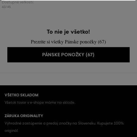
Dostupné veľkosti:
43/45
To nie je všetko!
Prezrite si všetky Pánske ponožky (67)
PÁNSKE PONOŽKY (67)
VŠETKO SKLADOM
Všetok tovar v e-shope máme na sklade.
ZÁRUKA ORIGINALITY
Výhradné zastúpenie a predaj značky na Slovensku. Kupujete 100%
originál.