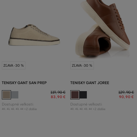
ZĽAVA -30 %
ZĽAVA -30 %
TENISKY GANT SAN PREP
TENISKY GANT JOREE
119
,
90 €
129
,
90 €
83
,
90 €
90
,
90 €
Dostupné veľkosti:
Dostupné veľkosti:
+2 ďalšie
+2 ďalšie
40
,
41
,
42
,
43
,
44
40
,
41
,
42
,
43
,
44