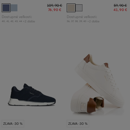
109
,
90 €
59
,
90 €
76
,
90 €
41
,
90 €
Dostupné veľkosti:
Dostupné veľkosti:
+2 ďalšie
+2 ďalšie
40
,
41
,
42
,
43
,
44
36
,
37
,
38
,
39
,
40
ZĽAVA -30 %
ZĽAVA -30 %