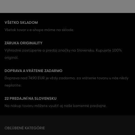
VŠETKO SKLADOM
Všetok tovar v e-shope máme na sklade.
ZÁRUKA ORIGINALITY
Výhradné zastúpenie a predaj značky na Slovensku. Kupujete 100%
originál.
DOPRAVA A VRÁTENIE ZADARMO
Doprava nad 74,90 EUR je vždy zadarmo, za vrátenie tovaru u nás nikdy
neplatíte.
22 PREDAJNÍ NA SLOVENSKU
Na nákup tovaru môžete využiť aj naše kamenné predajne.
OBĽÚBENÉ KATEGÓRIE