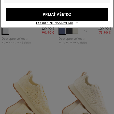
ZĽAVA -30 %
ZĽAVA -30 %
PRIJAŤ VŠETKO
TENISKY GANT JOREE
TENISKY GANT BEVINDA
PODROBNÉ NASTAVENIA
129
,
90 €
109
,
90 €
+1
90
,
90 €
76
,
90 €
Dostupné veľkosti:
Dostupné veľkosti:
+2 ďalšie
+1 ďalšia
40
,
41
,
42
,
43
,
44
36
,
37
,
38
,
39
,
40