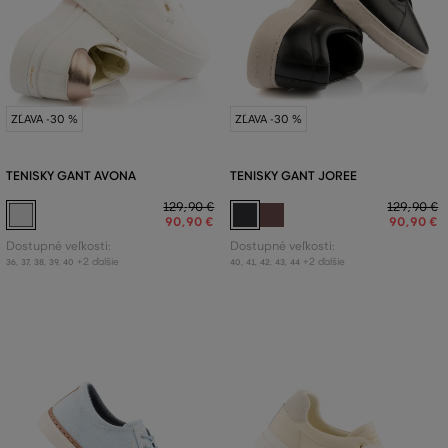
ZĽAVA -30 %
ZĽAVA -30 %
TENISKY GANT AVONA
TENISKY GANT JOREE
129
,
90 €
129
,
90 €
90
,
90 €
90
,
90 €
Dostupné veľkosti:
Dostupné veľkosti:
+2 ďalšie
+2 ďalšie
36
,
37
,
38
,
39
,
40
40
,
41
,
42
,
43
,
44