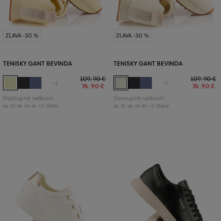
ZĽAVA -30 %
ZĽAVA -30 %
TENISKY GANT BEVINDA
TENISKY GANT BEVINDA
109
,
90 €
109
,
90 €
+1
+1
76
,
90 €
76
,
90 €
Dostupné veľkosti:
Dostupné veľkosti:
+2 ďalšie
+2 ďalšie
36
,
37
,
38
,
39
,
40
36
,
37
,
38
,
39
,
40