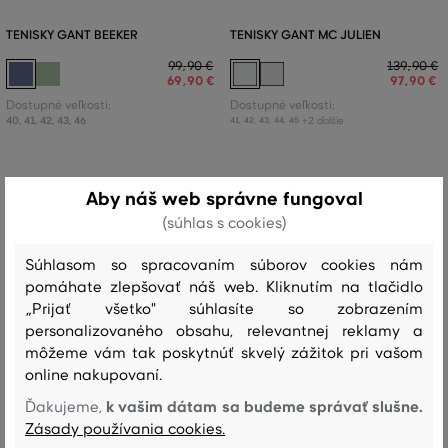
TENISKY GANT BEEKER
TENISKY GANT MC JULIEN
99
,
90 €
139
,
90 €
69
,
90 €
97
,
90 €
Dostupné veľkosti:
Dostupné veľkosti:
40
,
41
,
42
,
43
,
46
+2 ďalšie
41
,
42
,
43
,
44
,
45
Aby náš web správne fungoval
(súhlas s cookies)
Súhlasom so spracovaním súborov cookies nám
pomáhate zlepšovať náš web. Kliknutím na tlačidlo
„Prijať všetko" súhlasíte so zobrazením
personalizovaného obsahu, relevantnej reklamy a
môžeme vám tak poskytnúť skvelý zážitok pri vašom
online nakupovaní.
k vašim dátam sa budeme správať slušne.
Ďakujeme,
Zásady používania cookies.