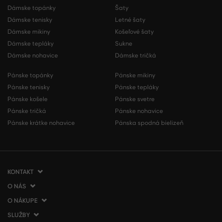
Dámske topánky
Šaty
Dámske tenisky
Letné šaty
Dámske mikiny
Košeľové šaty
Dámske tepláky
Sukne
Dámske nohavice
Dámske tričká
Pánske topánky
Pánske mikiny
Pánske tenisky
Pánske tepláky
Pánske košele
Pánske svetre
Pánske tričká
Pánske nohavice
Pánske krátke nohavice
Pánska spodná bielizeň
KONTAKT
O NÁS
VERMONT Services Slovakia s. r. o.
Vlčie hrdlo 53
O NÁKUPE
O spoločnosti
821 07 Bratislava
Kontakt
SLUŽBY
Ako nakupovať
Slovenská republika