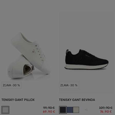
ZĽAVA -30 %
ZĽAVA -30 %
TENISKY GANT PILLOX
TENISKY GANT BEVINDA
99
,
90 €
109
,
90 €
+1
69
,
90 €
76
,
90 €