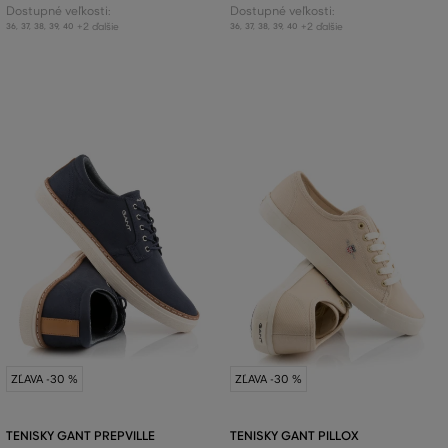
Dostupné veľkosti:
Dostupné veľkosti:
+2 ďalšie
+2 ďalšie
36
,
37
,
38
,
39
,
40
36
,
37
,
38
,
39
,
40
ZĽAVA -30 %
ZĽAVA -30 %
TENISKY GANT PREPVILLE
TENISKY GANT PILLOX