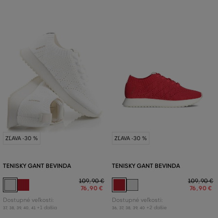
ZĽAVA -30 %
ZĽAVA -30 %
TENISKY GANT BEVINDA
TENISKY GANT BEVINDA
109
,
90 €
109
,
90 €
76
,
90 €
76
,
90 €
Dostupné veľkosti:
Dostupné veľkosti:
+1 ďalšia
+2 ďalšie
37
,
38
,
39
,
40
,
41
36
,
37
,
38
,
39
,
40