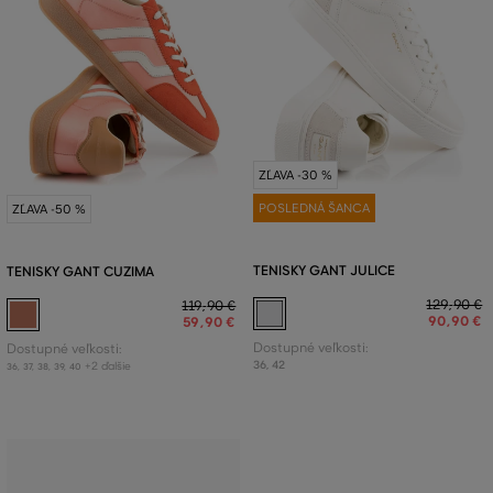
ZĽAVA -30 %
POSLEDNÁ ŠANCA
ZĽAVA -50 %
TENISKY GANT JULICE
TENISKY GANT CUZIMA
129
,
90 €
119
,
90 €
90
,
90 €
59
,
90 €
Dostupné veľkosti:
Dostupné veľkosti:
36
,
42
+2 ďalšie
36
,
37
,
38
,
39
,
40