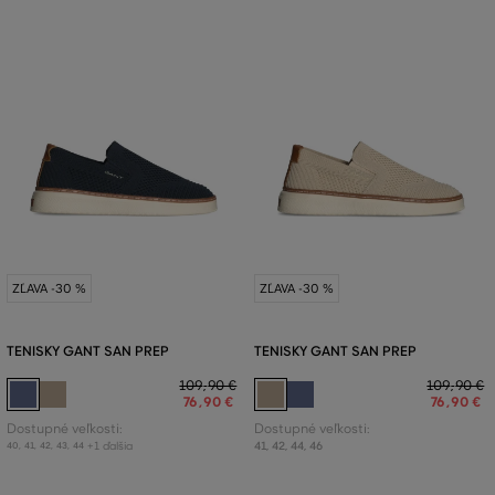
ZĽAVA -30 %
ZĽAVA -30 %
TENISKY GANT SAN PREP
TENISKY GANT SAN PREP
109
,
90 €
109
,
90 €
76
,
90 €
76
,
90 €
Dostupné veľkosti:
Dostupné veľkosti:
+1 ďalšia
41
,
42
,
44
,
46
40
,
41
,
42
,
43
,
44