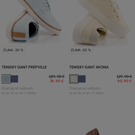
ZĽAVA -30 %
ZĽAVA -30 %
TENISKY GANT PREPVILLE
TENISKY GANT AVONA
109
,
90 €
129
,
90 €
76
,
90 €
90
,
90 €
Dostupné veľkosti:
Dostupné veľkosti:
+1 ďalšia
+2 ďalšie
41
,
42
,
43
,
44
,
45
36
,
37
,
38
,
39
,
40