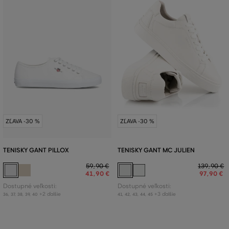
ZĽAVA -30 %
ZĽAVA -30 %
TENISKY GANT PILLOX
TENISKY GANT MC JULIEN
59
,
90 €
139
,
90 €
41
,
90 €
97
,
90 €
Dostupné veľkosti:
Dostupné veľkosti:
+2 ďalšie
+3 ďalšie
36
,
37
,
38
,
39
,
40
41
,
42
,
43
,
44
,
45