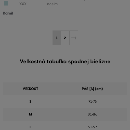
XXXL
nosím
Kamil
1
2
Veľkostná tabuľka spodnej bielizne
VEĽKOSŤ
PÁS [A] (cm)
S
71-76
M
81-86
L
91-97