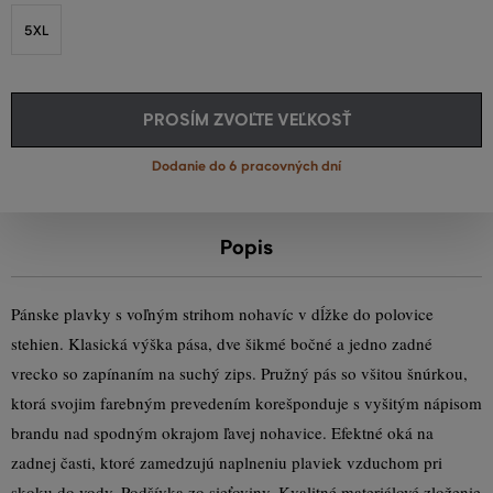
5XL
PROSÍM ZVOĽTE VEĽKOSŤ
Dodanie do 6 pracovných dní
Popis
Pánske plavky s voľným strihom nohavíc v dĺžke do polovice
stehien. Klasická výška pása, dve šikmé bočné a jedno zadné
vrecko so zapínaním na suchý zips. Pružný pás so všitou šnúrkou,
ktorá svojim farebným prevedením korešponduje s vyšitým nápisom
brandu nad spodným okrajom ľavej nohavice. Efektné oká na
zadnej časti, ktoré zamedzujú naplneniu plaviek vzduchom pri
skoku do vody. Podšívka zo sieťoviny. Kvalitné materiálové zloženie