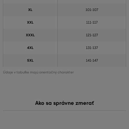
XL
101-107
XXL
111-117
XXXL
121-127
4XL
131-137
5XL
141-147
Údaje v tabuľke majú orientačný charakter
Ako sa správne zmerať