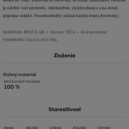
je odolné voči predratiu, stálofarebné, rýchloschnúce a na dotyk
príjemne mäkké. Nenahraditeľný základ každej letnej dovolenky.
Strih/Druh:
REGULAR
Sezóna: SS24
Kód produktu:
920006000-324-GA-620-5XL
Zloženie
vrchný materiál
RECYKLOVANÝ POLYAMID
100 %
Starostlivosť
PRANIE
BIELENIE
SUŠENIE
ŽEHLENIE
ČISTENIE