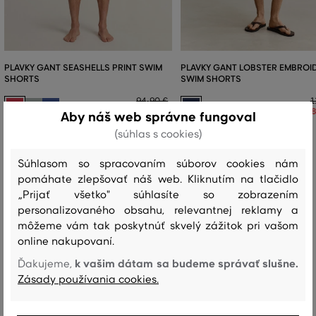
PLAVKY GANT SEASHELLS PRINT SWIM
PLAVKY GANT LOBSTER EMBROI
SHORTS
SWIM SHORTS
94
,
90 €
1
66
,
40 €
Aby náš web správne fungoval
Dostupné veľkosti:
Dostupné veľkosti:
(súhlas s cookies)
+3 ďalšie
+1 ďalšia
S
,
M
,
L
,
XL
,
XXL
S
,
M
,
L
,
XL
,
XXL
Súhlasom so spracovaním súborov cookies nám
pomáhate zlepšovať náš web. Kliknutím na tlačidlo
„Prijať všetko" súhlasíte so zobrazením
personalizovaného obsahu, relevantnej reklamy a
Recenzie
môžeme vám tak poskytnúť skvelý zážitok pri vašom
online nakupovaní.
AKO SEDELA VYBRANÁ VEĽKOSŤ NAŠIM ZÁKAZNÍKOM
k vašim dátam sa budeme správať slušne.
Ďakujeme,
Zásady používania cookies.
Veľkosť je oveľa menšia ako nosím
0
Veľkosť je o niečo menšia ako
0