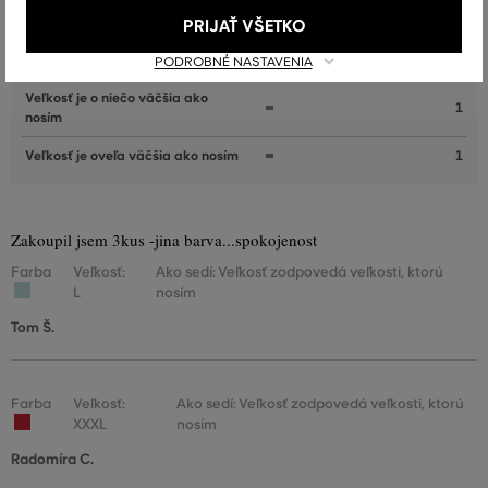
nosím
PRIJAŤ VŠETKO
Veľkosť zodpovedá veľkosti, ktorú
21
nosím
PODROBNÉ NASTAVENIA
Veľkosť je o niečo väčšia ako
1
nosím
Veľkosť je oveľa väčšia ako nosím
1
Zakoupil jsem 3kus -jina barva...spokojenost
Farba
Veľkosť:
Ako sedí: Veľkosť zodpovedá veľkosti, ktorú
L
nosím
Tom Š.
Farba
Veľkosť:
Ako sedí: Veľkosť zodpovedá veľkosti, ktorú
XXXL
nosím
Radomíra C.