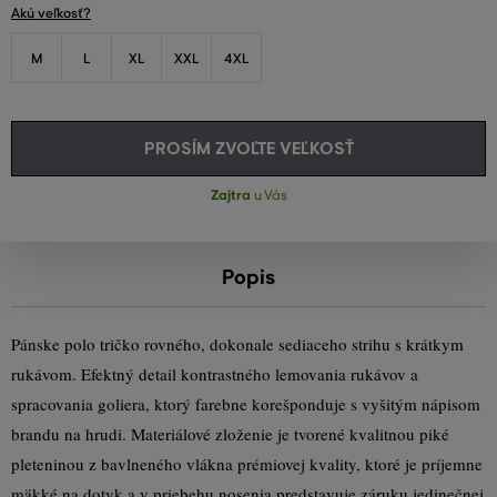
Akú veľkosť?
M
L
XL
XXL
4XL
PROSÍM ZVOĽTE VEĽKOSŤ
Zajtra
u Vás
Popis
Pánske polo tričko rovného, dokonale sediaceho strihu s krátkym
rukávom. Efektný detail kontrastného lemovania rukávov a
spracovania goliera, ktorý farebne korešponduje s vyšitým nápisom
brandu na hrudi. Materiálové zloženie je tvorené kvalitnou piké
pleteninou z bavlneného vlákna prémiovej kvality, ktoré je príjemne
mäkké na dotyk a v priebehu nosenia predstavuje záruku jedinečnej