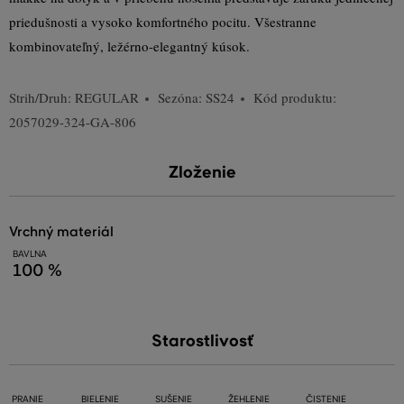
priedušnosti a vysoko komfortného pocitu. Všestranne
kombinovateľný, ležérno-elegantný kúsok.
Strih/Druh:
REGULAR
Sezóna: SS24
Kód produktu:
2057029-324-GA-806
Zloženie
vrchný materiál
BAVLNA
100 %
Starostlivosť
PRANIE
BIELENIE
SUŠENIE
ŽEHLENIE
ČISTENIE