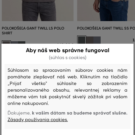
POLOKOŠEĽA GANT TWILL LS POLO
POLOKOŠEĽA GANT TWILL SS P
SHIRT
1
149
,
90 €
Aby náš web správne fungoval
Dostupné veľkosti:
Dostupné veľkosti:
+2 ďalšie
S
,
M
,
L
,
XL
,
XXL
(súhlas s cookies)
+3 ďalšie
S
,
M
,
L
,
XL
,
XXL
Súhlasom so spracovaním súborov cookies nám
pomáhate zlepšovať náš web. Kliknutím na tlačidlo
„Prijať všetko" súhlasíte so zobrazením
personalizovaného obsahu, relevantnej reklamy a
Recenzie
môžeme vám tak poskytnúť skvelý zážitok pri vašom
online nakupovaní.
AKO SEDELA VYBRANÁ VEĽKOSŤ NAŠIM ZÁKAZNÍKOM
k vašim dátam sa budeme správať slušne.
Ďakujeme,
Veľkosť je oveľa menšia ako nosím
0
Zásady používania cookies.
Veľkosť je o niečo menšia ako
2