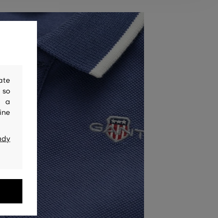
ate
 so
y a
ine
ady