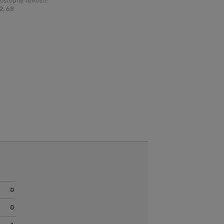
ostupné veľkosti:
2
,
68
0
0