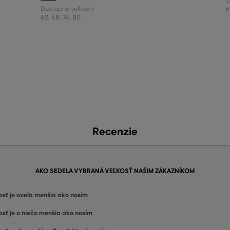
D
Dostupné veľkosti:
6
62
,
68
,
74
,
80
Recenzie
AKO SEDELA VYBRANÁ VEĽKOSŤ NAŠIM ZÁKAZNÍKOM
osť je oveľa menšia ako nosím
osť je o niečo menšia ako nosím