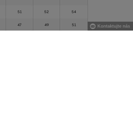
51
52
54
47
49
51
Kontaktujte nás
22 PREDAJNÍ NA SLOVENSKU
rmo, za vrátenie
Na nákup tovaru môžete využiť aj naše kamenné
predajne.
Pánske mikiny
Pánske tepláky
Pánske svetre