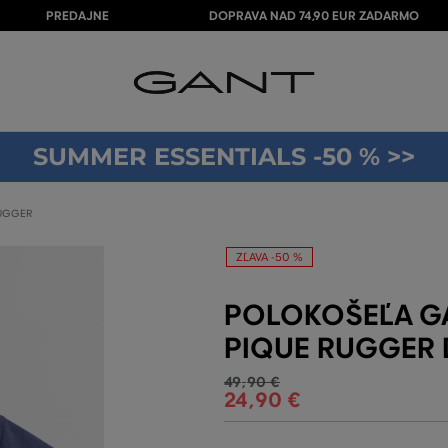
PREDAJNE
DOPRAVA NAD 74,90 EUR ZADARMO
SUMMER ESSENTIALS -50 % >>
RUGGER
ZĽAVA -50 %
POLOKOŠEĽA GA
PIQUE RUGGER 
49
,
90 €
24
,
90 €