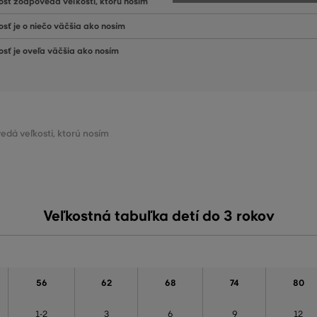
osť zodpovedá veľkosti, ktorú nosím
osť je o niečo väčšia ako nosím
osť je oveľa väčšia ako nosím
edá veľkosti, ktorú nosím
Veľkostná tabuľka detí do 3 rokov
56
62
68
74
80
1-2
3
6
9
12