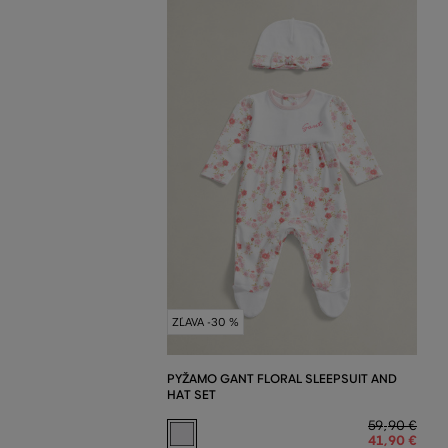
ZĽAVA -30 %
PYŽAMO GANT FLORAL SLEEPSUIT AND
HAT SET
59
,
90 €
41
,
90 €