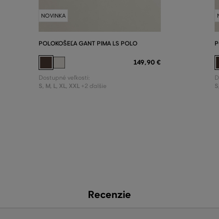
NOVINKA
POLOKOŠEĽA GANT PIMA LS POLO
P
149
,
90 €
Dostupné veľkosti:
D
S
,
M
,
L
,
XL
,
XXL
S
+2 ďalšie
Recenzie