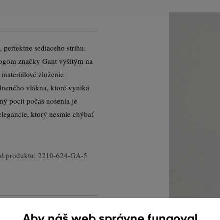
 perfektne sediaceho strihu.
logom značky Gant vyšitým na
materiálové zloženie
vlneného vlákna, ktoré vyniká
ný pocit počas nosenia je
legancie, ktorý nesmie chýbať
d produktu:
2210-624-GA-5
Aby náš web správne fungoval