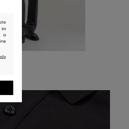
ate
 so
y a
ine
ady