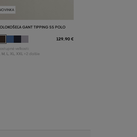
NOVINKA
OLOKOŠEĽA GANT TIPPING SS POLO
129
,
90 €
ostupné veľkosti:
,
M
,
L
,
XL
,
XXL
+2 ďalšie