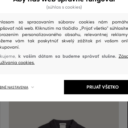
(súhlas s cookies)
hlasom so spracovaním súborov cookies nám pomáh
epšovať náš web. Kliknutím na tlačidlo „Prijať všetko" súhlasíte
brazením personalizovaného obsahu, relevantnej reklam
žeme vám tak poskytnúť skvelý zážitok pri vašom onl
kupovaní.
ČISTENIE
k vašim dátam sa budeme správať slušne.
kujeme,
Zás
užívania cookies.
PRIJAŤ VŠETKO
NÉ NASTAVENIA