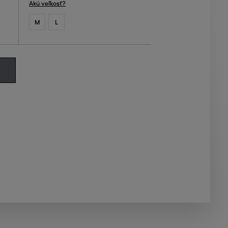
Akú veľkosť?
M
L