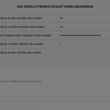
AKO SEDELA VYBRANÁ VEĽKOSŤ NAŠIM ZÁKAZNÍKOM
osť je oveľa menšia ako nosím
osť je o niečo menšia ako nosím
osť zodpovedá veľkosti, ktorú nosím
osť je o niečo väčšia ako nosím
osť je oveľa väčšia ako nosím
povedá veľkosti, ktorú nosím