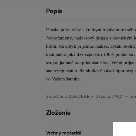
Popis
Pánske polo tričko s krátkym rukávom rovného,
Jednofarebný, nadčasový design s ikonickým 
hrudi. Na dotyk príjemne mäkké, avšak odolné 
kvalitného piké džerseja tvorí 100% podiel ba
svojou jedinečnou priedušnosťou. Veľmi príjem
samozrejmosťou. Symbolický kúsok športovej-e
vo Vašom šatníku.
Strih/Druh:
REGULAR
Sezóna: FW24
Kó
Zloženie
vrchný materiál