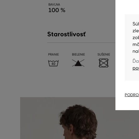
BAVLNA
100 %
Sú
zl
Starostlivosť
zo
mô
na
PRANIE
BIELENIE
SUŠENIE
ŽEHLENIE
Ďa
po
PODROB