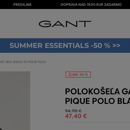
PREDAJNE
DOPRAVA NAD 74,90 EUR ZADARMO
SUMMER ESSENTIALS -50 % >>
NT REG SHIELD SS PIQUE POLO
ZĽAVA -50 %
POLOKOŠEĽA GA
PIQUE POLO BL
94
,
90 €
47
,
40 €