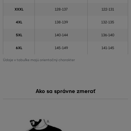
XXXL
128-137
122-131
4XL
138-139
132-135
5XL
140-144
136-140
6XL
145-149
141-145
Údaje v tabuľke majú orientačný charakter
Ako sa správne zmerať