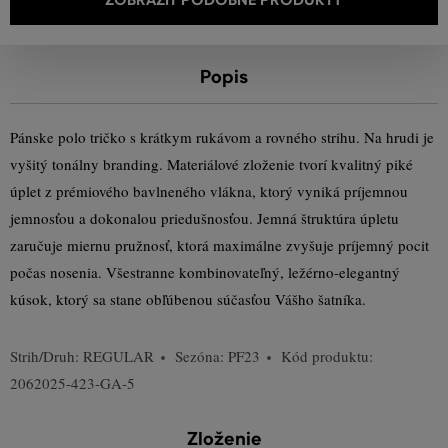
Popis
Pánske polo tričko s krátkym rukávom a rovného strihu. Na hrudi je
vyšitý tonálny branding. Materiálové zloženie tvorí kvalitný piké
úplet z prémiového bavlneného vlákna, ktorý vyniká príjemnou
jemnosťou a dokonalou priedušnosťou. Jemná štruktúra úpletu
zaručuje miernu pružnosť, ktorá maximálne zvyšuje príjemný pocit
počas nosenia. Všestranne kombinovateľný, ležérno-elegantný
kúsok, ktorý sa stane obľúbenou súčasťou Vášho šatníka.
Strih/Druh:
REGULAR
Sezóna: PF23
Kód produktu:
2062025-423-GA-5
Zloženie