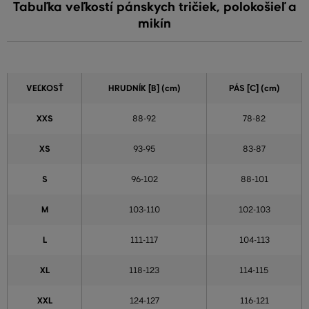
Tabuľka veľkostí pánskych tričiek, polokošieľ a
mikín
VEĽKOSŤ
HRUDNÍK [B] (cm)
PÁS [C] (cm)
XXS
88-92
78-82
XS
93-95
83-87
S
96-102
88-101
M
103-110
102-103
L
111-117
104-113
XL
118-123
114-115
XXL
124-127
116-121