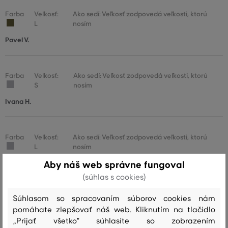
Farba
Veľkosť:
Ako sedí: Veľkosť zodpovedá veľkosti, ktorú
L
nosím
Pavel V.
Farba
Veľkosť:
Ako sedí: Veľkosť zodpovedá veľkosti, ktorú
S
nosím
Ivana H.
Farba
Veľkosť:
Ako sedí: Veľkosť zodpovedá veľkosti, ktorú
L
nosím
Josef H.
Aby náš web správne fungoval
(súhlas s cookies)
Súhlasom so spracovaním súborov cookies nám
Farba
Veľkosť:
Ako sedí: Veľkosť zodpovedá veľkosti, ktorú
XXL
nosím
pomáhate zlepšovať náš web. Kliknutím na tlačidlo
„Prijať všetko" súhlasíte so zobrazením
Marcel Mrkvička