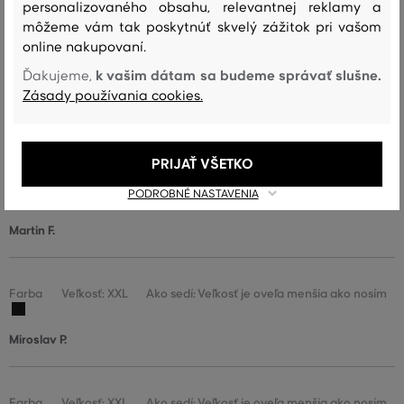
personalizovaného obsahu, relevantnej reklamy a
môžeme vám tak poskytnúť skvelý zážitok pri vašom
online nakupovaní.
Nádherná polokošeľa, príjemný materiál, veľkosť sedí.
k vašim dátam sa budeme správať slušne.
Ďakujeme,
Farba
Veľkosť:
Ako sedí: Veľkosť zodpovedá veľkosti, ktorú
L
nosím
Zásady používania cookies.
Natália G.
PRIJAŤ VŠETKO
Farba
Veľkosť:
Ako sedí: Veľkosť zodpovedá veľkosti, ktorú
PODROBNÉ NASTAVENIA
L
nosím
Martin F.
Farba
Veľkosť: XXL
Ako sedí: Veľkosť je oveľa menšia ako nosím
Miroslav P.
Farba
Veľkosť: XXL
Ako sedí: Veľkosť je oveľa menšia ako nosím