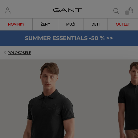
NOVINKY
ŽENY
MUŽI
DETI
OUTLET
SUMMER ESSENTIALS -50 % >>
POLOKOŠELE