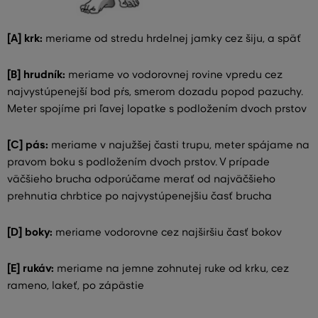
[A] krk:
meriame od stredu hrdelnej jamky cez šiju, a späť
[B] hrudník:
meriame vo vodorovnej rovine vpredu cez
najvystúpenejší bod pŕs, smerom dozadu popod pazuchy.
Meter spojíme pri ľavej lopatke s podložením dvoch prstov
[C] pás:
meriame v najužšej časti trupu, meter spájame na
pravom boku s podložením dvoch prstov. V prípade
väčšieho brucha odporúčame merať od najväčšieho
prehnutia chrbtice po najvystúpenejšiu časť brucha
[D] boky:
meriame vodorovne cez najširšiu časť bokov
[E] rukáv:
meriame na jemne zohnutej ruke od krku, cez
rameno, lakeť, po zápästie