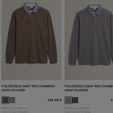
POLOKOŠEĽA GANT REG CHAMBRAY
POLOKOŠEĽA GANT REG CHAMB
HEAVY RUGGER
HEAVY RUGGER
154
,
90 €
1
Dostupné veľkosti:
Dostupné veľkosti:
+2 ďalšie
+2 ďalšie
S
,
M
,
L
,
XL
,
XXL
S
,
M
,
L
,
XL
,
XXL