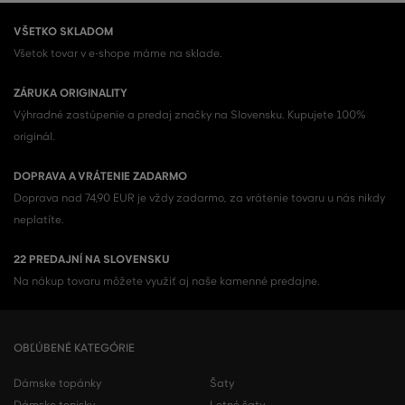
VŠETKO SKLADOM
Všetok tovar v e-shope máme na sklade.
ZÁRUKA ORIGINALITY
Výhradné zastúpenie a predaj značky na Slovensku. Kupujete 100%
originál.
DOPRAVA A VRÁTENIE ZADARMO
Doprava nad 74,90 EUR je vždy zadarmo, za vrátenie tovaru u nás nikdy
neplatíte.
22 PREDAJNÍ NA SLOVENSKU
Na nákup tovaru môžete využiť aj naše kamenné predajne.
OBĽÚBENÉ KATEGÓRIE
Dámske topánky
Šaty