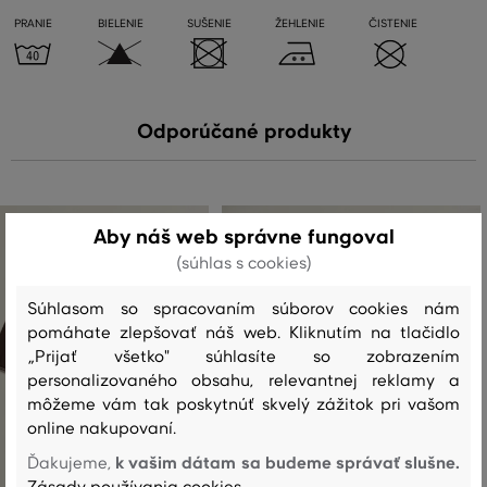
PRANIE
BIELENIE
SUŠENIE
ŽEHLENIE
ČISTENIE
Odporúčané produkty
Aby náš web správne fungoval
(súhlas s cookies)
Súhlasom so spracovaním súborov cookies nám
pomáhate zlepšovať náš web. Kliknutím na tlačidlo
„Prijať všetko" súhlasíte so zobrazením
personalizovaného obsahu, relevantnej reklamy a
môžeme vám tak poskytnúť skvelý zážitok pri vašom
online nakupovaní.
k vašim dátam sa budeme správať slušne.
Ďakujeme,
Zásady používania cookies.