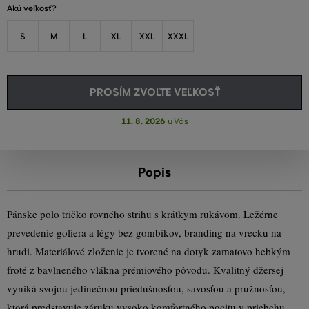
Akú veľkosť?
S
M
L
XL
XXL
XXXL
PROSÍM ZVOĽTE VEĽKOSŤ
11. 8. 2026
u Vás
Popis
Pánske polo tričko rovného strihu s krátkym rukávom. Ležérne
prevedenie goliera a légy bez gombíkov, branding na vrecku na
hrudi. Materiálové zloženie je tvorené na dotyk zamatovo hebkým
froté z bavlneného vlákna prémiového pôvodu. Kvalitný džersej
vyniká svojou jedinečnou priedušnosťou, savosťou a pružnosťou,
ktorá predstavuje záruku vysoko komfortného pocitu v priebehu