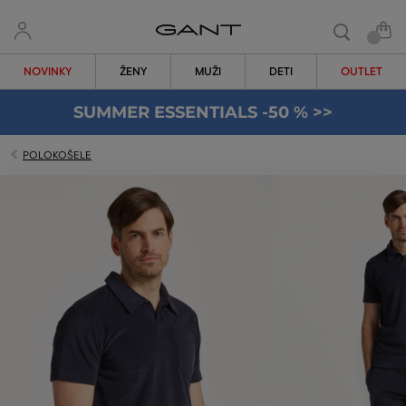
NOVINKY
ŽENY
MUŽI
DETI
OUTLET
SUMMER ESSENTIALS -50 % >>
POLOKOŠELE