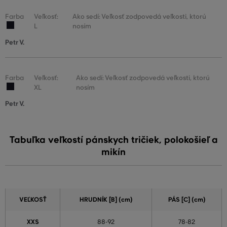
Farba
Veľkosť:
Ako sedí: Veľkosť zodpovedá veľkosti, ktorú
L
nosím
Petr V.
Farba
Veľkosť:
Ako sedí: Veľkosť zodpovedá veľkosti, ktorú
XL
nosím
Petr V.
Tabuľka veľkostí pánskych tričiek, polokošieľ a
mikín
VEĽKOSŤ
HRUDNÍK [B] (cm)
PÁS [C] (cm)
XXS
88-92
78-82