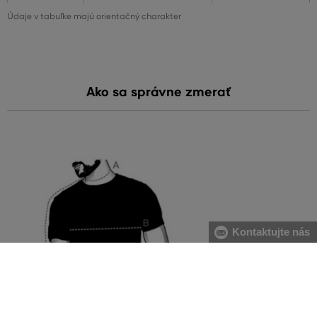
Údaje v tabuľke majú orientačný charakter
Ako sa správne zmerať
Kontaktujte nás