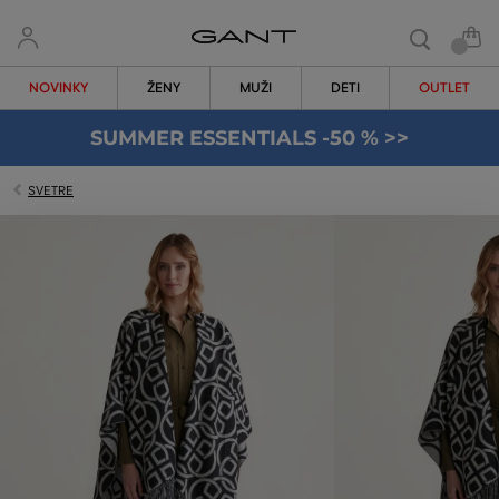
NOVINKY
ŽENY
MUŽI
DETI
OUTLET
SUMMER ESSENTIALS -50 % >>
SVETRE