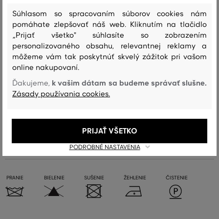
Súhlasom so spracovaním súborov cookies nám
pomáhate zlepšovať náš web. Kliknutím na tlačidlo
Sezóna: FW24
Kód produktu:
4920227-624-GC-5-0
„Prijať všetko" súhlasíte so zobrazením
personalizovaného obsahu, relevantnej reklamy a
Zloženie
môžeme vám tak poskytnúť skvelý zážitok pri vašom
online nakupovaní.
k vašim dátam sa budeme správať slušne.
Ďakujeme,
vrchný materiál
Zásady používania cookies.
MERINO VLNA
100 %
PRIJAŤ VŠETKO
Starostlivosť
PODROBNÉ NASTAVENIA
PRANIE
BIELENIE
SUŠENIE
ŽEHLENIE
ČISTENIE