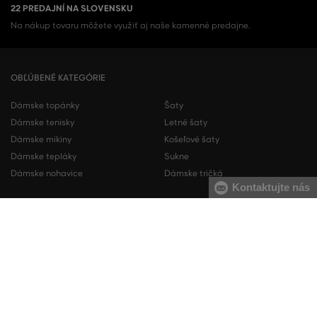
22 PREDAJNÍ NA SLOVENSKU
Na nákup tovaru môžete využiť aj naše kamenné predajne.
OBĽÚBENÉ KATEGÓRIE
Dámske topánky
Šaty
Dámske tenisky
Letné šaty
Dámske mikiny
Košeľové šaty
Dámske tepláky
Sukne
Dámske nohavice
Dámske tričká
Kontaktujte nás
Pánske topánky
Pánske mikiny
Pánske tenisky
Pánske tepláky
Pánske košele
Pánske svetre
Pánske tričká
Pánske nohavice
Pánske krátke nohavice
Pánska spodná bielizeň