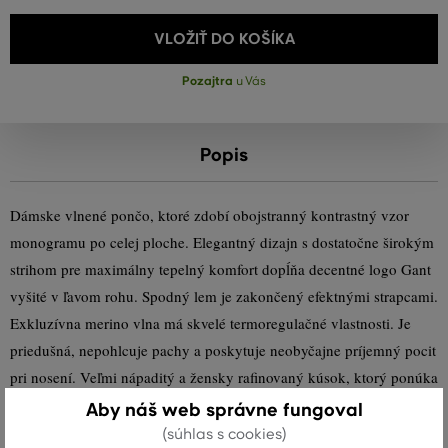
VLOŽIŤ DO KOŠÍKA
Pozajtra
u Vás
Popis
Dámske vlnené pončo, ktoré zdobí obojstranný kontrastný vzor
monogramu po celej ploche. Elegantný dizajn s dostatočne širokým
strihom pre maximálny tepelný komfort dopĺňa decentné logo Gant
vyšité v ľavom rohu. Spodný lem je zakončený efektnými strapcami.
Exkluzívna merino vlna má skvelé termoregulačné vlastnosti. Je
priedušná, nepohlcuje pachy a poskytuje neobyčajne príjemný pocit
pri nosení. Veľmi nápaditý a žensky rafinovaný kúsok, ktorý ponúka
mnoho variantov stylingu.
Aby náš web správne fungoval
(súhlas s cookies)
Rozmery: 210 x 125 cm