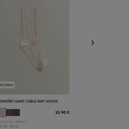
Dostupné veľkost
36/38
,
39/41
NOVINKA
ONOŽKY GANT CABLE KNIT SOCKS
15
,
90 €
ostupné veľkosti:
6/38
,
39/41