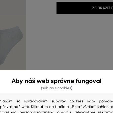
ZOBRAZIŤ
Aby náš web správne fungoval
(súhlas s cookies)
hlasom so spracovaním súborov cookies nám pomáh
epšovať náš web. Kliknutím na tlačidlo „Prijať všetko" súhlasíte
brazením personalizovaného obsahu, relevantnej reklam