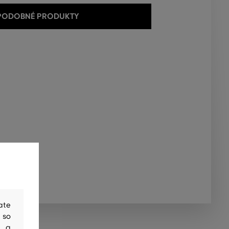
 PODOBNÉ PRODUKTY
ate
 so
y a