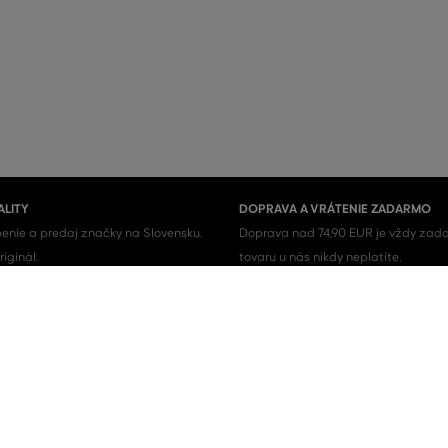
ALITY
DOPRAVA A VRÁTENIE ZADARMO
enie a predaj značky na Slovensku.
Doprava nad 74,90 EUR je vždy zada
iginál.
tovaru u nás nikdy neplatíte.
Pánske topánky
Pánske tenisky
Pánske košele
Pánske tričká