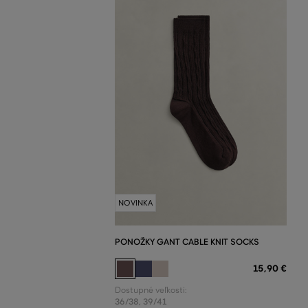
NOVINKA
PONOŽKY GANT CABLE KNIT SOCKS
15
,
90 €
Dostupné veľkosti:
36/38
,
39/41