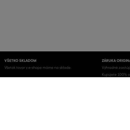
VŠETKO SKLADOM
ZÁRUKA ORIGIN
Všetok tovar v e-shope máme na sklade.
Výhradné zastúp
Kupujete 100% or
OBĽÚBENÉ KATEGÓRIE
Dámske topánky
Šaty
Dámske tenisky
Letné šaty
Dámske mikiny
Košeľové šaty
Dámske tepláky
Sukne