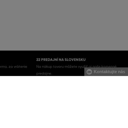
22 PREDAJNÍ NA SLOVENSKU
rmo, za vrátenie
Na nákup tovaru môžete využiť aj naše kamenné
Kontaktujte nás
predajne.
Pánske mikiny
Pánske tepláky
Pánske svetre
Pánske nohavice