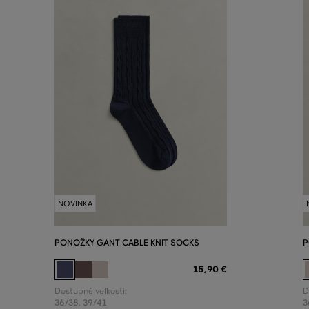
NOVINKA
PONOŽKY GANT CABLE KNIT SOCKS
P
15
,
90 €
Dostupné veľkosti:
D
36/38
,
39/41
3