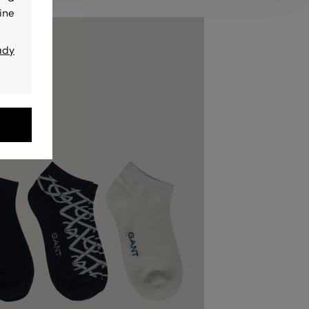
ine
ady