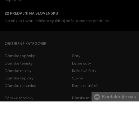
22 PREDAJNÍ NA SLOVENSKU
Na nákup tovaru môžete využiť aj naše kamenné predajne.
OBĽÚBENÉ KATEGÓRIE
Dámske topánky
Šaty
Dámske tenisky
Letné šaty
Dámske mikiny
Košeľové šaty
Dámske tepláky
Sukne
Dámske nohavice
Dámske tričká
Kontaktujte nás
Pánske topánky
Pánske mikiny
Pánske tenisky
Pánske tepláky
Pánske košele
Pánske svetre
Pánske tričká
Pánske nohavice
Pánske krátke nohavice
Pánska spodná bielizeň