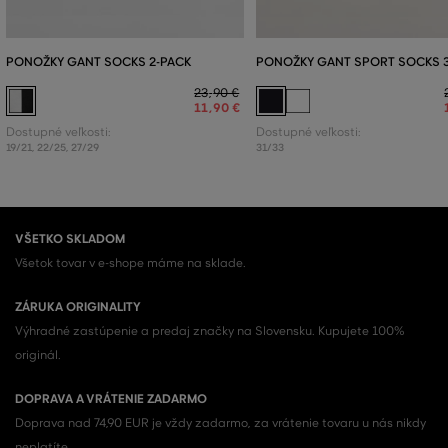
PONOŽKY GANT SOCKS 2-PACK
PONOŽKY GANT SPORT SOCKS 
23
,
90 €
11
,
90 €
Dostupné veľkosti:
Dostupné veľkosti:
19/21
,
22/25
,
27/29
31/33
VŠETKO SKLADOM
Všetok tovar v e-shope máme na sklade.
ZÁRUKA ORIGINALITY
Výhradné zastúpenie a predaj značky na Slovensku. Kupujete 100%
originál.
DOPRAVA A VRÁTENIE ZADARMO
Doprava nad 74,90 EUR je vždy zadarmo, za vrátenie tovaru u nás nikdy
neplatíte.