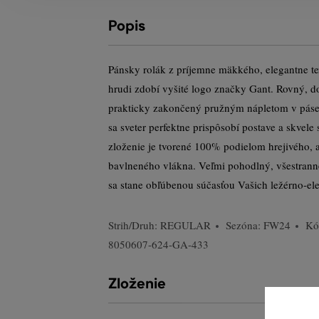
Popis
Pánsky rolák z príjemne mäkkého, elegantne te
hrudi zdobí vyšité logo značky Gant. Rovný, do
prakticky zakončený pružným nápletom v páse
sa sveter perfektne prispôsobí postave a skvele 
zloženie je tvorené 100% podielom hrejivého,
bavlneného vlákna. Veľmi pohodlný, všestrann
sa stane obľúbenou súčasťou Vašich ležérno-ele
Strih/Druh:
REGULAR
Sezóna: FW24
Kó
8050607-624-GA-433
Zloženie