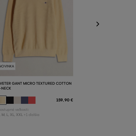
S
,
M
,
L
,
XL
,
XXL
+
NOVINKA
VETER GANT MICRO TEXTURED COTTON
-NECK
159
,
90 €
ostupné veľkosti:
,
M
,
L
,
XL
,
XXL
+1 ďalšia