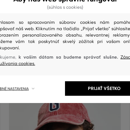
(súhlas s cookies)
hlasom so spracovaním súborov cookies nám pomáh
epšovať náš web. Kliknutím na tlačidlo „Prijať všetko" súhlasíte
brazením personalizovaného obsahu, relevantnej reklam
žeme vám tak poskytnúť skvelý zážitok pri vašom onl
kupovaní.
k vašim dátam sa budeme správať slušne.
kujeme,
Zás
ČISTENIE
užívania cookies.
PRIJAŤ VŠETKO
NÉ NASTAVENIA