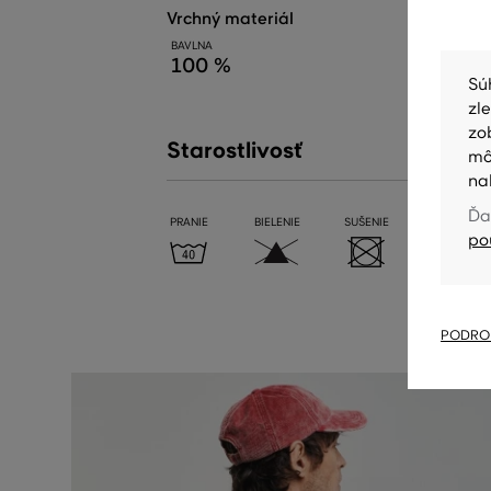
vrchný materiál
BAVLNA
100 %
Sú
zl
zo
Starostlivosť
mô
na
Ďa
PRANIE
BIELENIE
SUŠENIE
ŽEHLENIE
po
PODROB