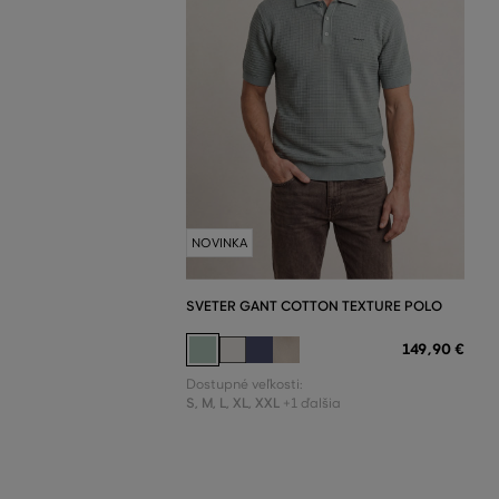
NOVINKA
SVETER GANT COTTON TEXTURE POLO
149
,
90 €
Dostupné veľkosti:
S
,
M
,
L
,
XL
,
XXL
+1 ďalšia