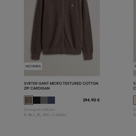
NOVINKA
SVETER GANT MICRO TEXTURED COTTON
S
ZIP CARDIGAN
C
194
,
90 €
Dostupné veľkosti:
D
S
,
M
,
L
,
XL
,
XXL
S
+1 ďalšia