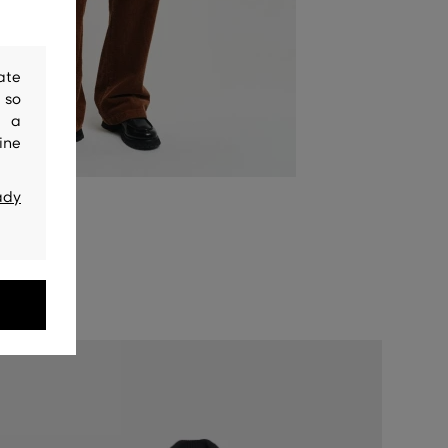
ate
 so
y a
ine
ady