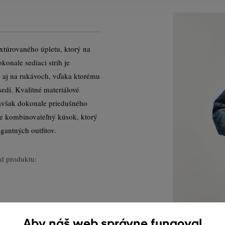
xtúrovaného úpletu, ktorý na
konale sediaci strih je
 aj na rukávoch, vďaka ktorému
sedí. Kvalitné materiálové
 avšak dokonale priedušného
e kombinovateľný kúsok, ktorý
gantných outfitov.
d produktu:
Aby náš web správne fungoval