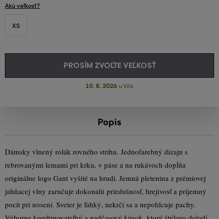
Akú veľkosť?
XS
PROSÍM ZVOĽTE VEĽKOSŤ
10. 8. 2026
u Vás
Popis
Dámsky vlnený rolák rovného strihu. Jednofarebný dizajn s
rebrovanými lemami pri krku, v páse a na rukávoch dopĺňa
originálne logo Gant vyšité na hrudi. Jemná pletenina z prémiovej
jahňacej vlny zaručuje dokonalú priedušnosť, hrejivosť a príjemný
pocit pri nosení. Sveter je ľahký, nekrčí sa a nepohlcuje pachy.
Výborne kombinovateľný a nadčasový kúsok, ktorý štýlovo doladí