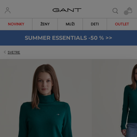
NOVINKY
ŽENY
MUŽI
DETI
OUTLET
SUMMER ESSENTIALS -50 % >>
SVETRE