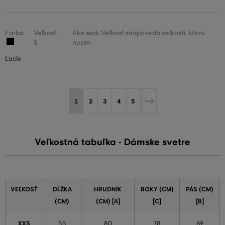
Farba
Veľkosť:
Ako sedí: Veľkosť zodpovedá veľkosti, ktorú
S
nosím
Lucie
1
2
3
4
5
Veľkostná tabuľka - Dámske svetre
VEĽKOSŤ
DĹŽKA
HRUDNÍK
BOKY (CM)
PÁS (CM)
(CM)
(CM) [A]
[C]
[B]
XXS
55
80
78
69