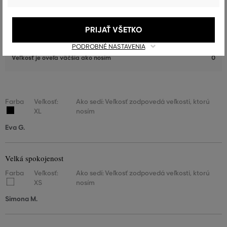
Veľkosť zodpovedá veľkosti, ktorú
50
nosím
PRIJAŤ VŠETKO
Veľkosť je o niečo väčšia ako
0
nosím
PODROBNÉ NASTAVENIA
Veľkosť je oveľa väčšia ako nosím
0
Farba
Veľkosť:
Ako sedí: Veľkosť zodpovedá veľkosti, ktorú
XL
nosím
Eva G.
Velká spokojenost
Farba
Veľkosť:
Ako sedí: Veľkosť zodpovedá veľkosti, ktorú
XS
nosím
Simona M.