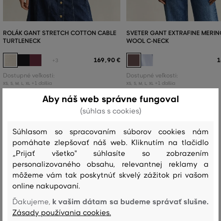
ROLÁK GANT STRETCH COTTON CABLE
SVETER GANT EXTRAFINE MERI
TURTLENECK
WOOL C-NECK
169
,
90 €
1
+3
Dostupné veľkosti:
Dostupné veľkosti:
+1 ďalšia
+1 ďalšia
XS
,
S
,
M
,
L
,
XL
XS
,
S
,
M
,
L
,
XL
Aby náš web správne fungoval
(súhlas s cookies)
Súhlasom so spracovaním súborov cookies nám
Recenzie
pomáhate zlepšovať náš web. Kliknutím na tlačidlo
„Prijať všetko" súhlasíte so zobrazením
AKO SEDELA VYBRANÁ VEĽKOSŤ NAŠIM ZÁKAZNÍKOM
personalizovaného obsahu, relevantnej reklamy a
môžeme vám tak poskytnúť skvelý zážitok pri vašom
Veľkosť je oveľa menšia ako nosím
0
online nakupovaní.
Veľkosť je o niečo menšia ako
k vašim dátam sa budeme správať slušne.
Ďakujeme,
0
nosím
Zásady používania cookies.