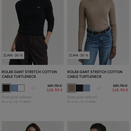
ZĽAVA -30 %
ZĽAVA -30 %
ROLÁK GANT STRETCH COTTON
ROLÁK GANT STRETCH COTTON
CABLE TURTLENECK
CABLE TURTLENECK
169
,
90 €
169
,
90 €
+2
+2
118
,
90 €
118
,
90 €
Dostupné veľkosti:
Dostupné veľkosti:
+1 ďalšia
+2 ďalšie
XS
,
S
,
M
,
L
,
XL
XS
,
S
,
M
,
L
,
XL