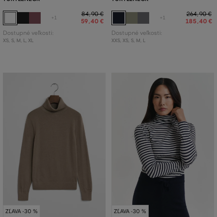
84
,
90 €
264
,
90 €
+1
+1
59
,
40 €
185
,
40 €
Dostupné veľkosti:
Dostupné veľkosti:
XS
,
S
,
M
,
L
,
XL
XXS
,
XS
,
S
,
M
,
L
ZĽAVA -30 %
ZĽAVA -30 %