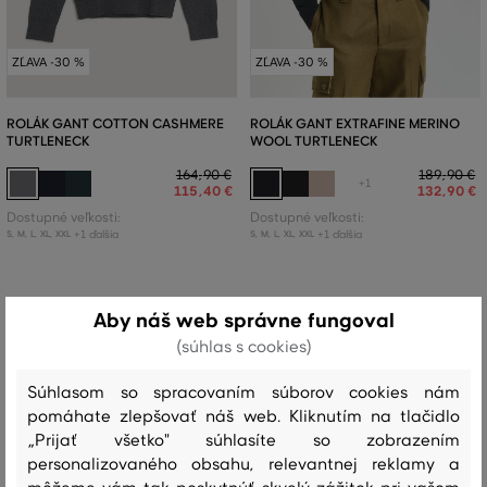
ZĽAVA -30 %
ZĽAVA -30 %
ROLÁK GANT COTTON CASHMERE
ROLÁK GANT EXTRAFINE MERINO
TURTLENECK
WOOL TURTLENECK
164
,
90 €
189
,
90 €
+1
115
,
40 €
132
,
90 €
Dostupné veľkosti:
Dostupné veľkosti:
+1 ďalšia
+1 ďalšia
S
,
M
,
L
,
XL
,
XXL
S
,
M
,
L
,
XL
,
XXL
Aby náš web správne fungoval
(súhlas s cookies)
Súhlasom so spracovaním súborov cookies nám
pomáhate zlepšovať náš web. Kliknutím na tlačidlo
„Prijať všetko" súhlasíte so zobrazením
personalizovaného obsahu, relevantnej reklamy a