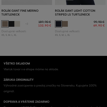
ROLÁK GANT FINE MERINO
ROLÁK GANT LIGHT COTTON
TURTLENECK
STRIPED LS TURTLENECK
189
,
90 €
99
,
90 €
+2
132
,
90 €
69
,
90 €
Dostupné veľkosti:
Dostupné veľkosti:
XS
,
S
,
M
,
L
,
XL
XS
,
S
,
M
,
L
,
XL
VŠETKO SKLADOM
Všetok tovar v e-shope máme na sklade.
ZÁRUKA ORIGINALITY
Výhradné zastúpenie a predaj značky na Slovensku. Kupujete 100%
originál.
DOPRAVA A VRÁTENIE ZADARMO