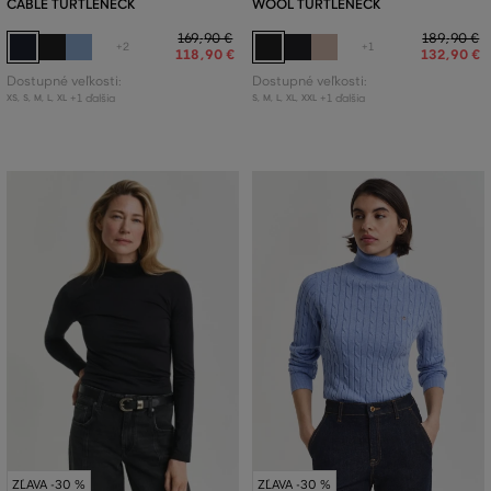
CABLE TURTLENECK
WOOL TURTLENECK
169
,
90 €
189
,
90 €
+2
+1
118
,
90 €
132
,
90 €
Dostupné veľkosti:
Dostupné veľkosti:
+1 ďalšia
+1 ďalšia
XS
,
S
,
M
,
L
,
XL
S
,
M
,
L
,
XL
,
XXL
ZĽAVA -30 %
ZĽAVA -30 %