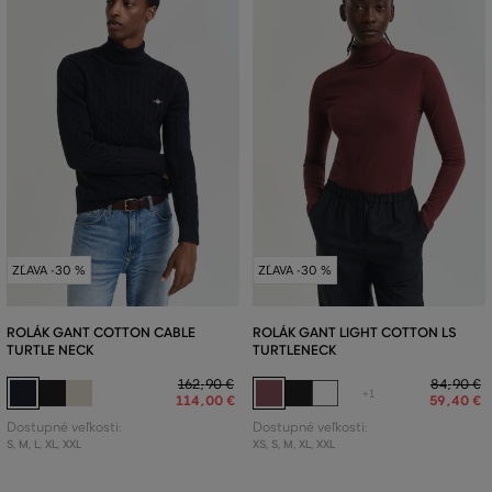
ZĽAVA -30 %
ZĽAVA -30 %
ROLÁK GANT COTTON CABLE
ROLÁK GANT LIGHT COTTON LS
TURTLE NECK
TURTLENECK
162
,
90 €
84
,
90 €
+1
114
,
00 €
59
,
40 €
Dostupné veľkosti:
Dostupné veľkosti:
S
,
M
,
L
,
XL
,
XXL
XS
,
S
,
M
,
XL
,
XXL