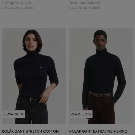
Dostupné veľkosti:
Dostupné veľkosti:
+1 ďalšia
+1 ďalšia
S
,
M
,
L
,
XL
,
XXL
S
,
M
,
L
,
XL
,
XXL
ZĽAVA -30 %
ZĽAVA -30 %
ROLÁK GANT STRETCH COTTON
ROLÁK GANT EXTRAFINE MERINO