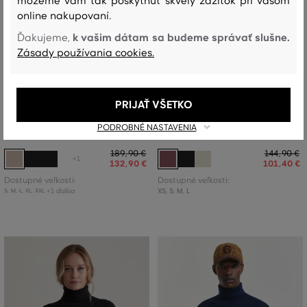
môžeme vám tak poskytnúť skvelý zážitok pri vašom
online nakupovaní.
k vašim dátam sa budeme správať slušne.
Ďakujeme,
Zásady používania cookies.
ZĽAVA -30 %
ZĽAVA -30 %
PRIJAŤ VŠETKO
ROLÁK GANT EXTRAFINE MERINO
ROLÁK GANT EXTRAFINE
PODROBNÉ NASTAVENIA
WOOL TURTLENECK
LAMBSWOOL BLEND ROLLNECK
189
,
90 €
144
,
90 €
+1
132
,
90 €
101
,
40 €
Dostupné veľkosti:
Dostupné veľkosti:
+1 ďalšia
XS
,
S
,
M
,
L
S
,
M
,
L
,
XL
,
XXL