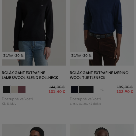
ZĽAVA -30 %
ZĽAVA -30 %
ROLÁK GANT EXTRAFINE
ROLÁK GANT EXTRAFINE MERINO
LAMBSWOOL BLEND ROLLNECK
WOOL TURTLENECK
144
,
90 €
189
,
90 €
+1
101
,
40 €
132
,
90 €
Dostupné veľkosti:
Dostupné veľkosti:
XS
,
S
,
M
,
L
+1 ďalšia
S
,
M
,
L
,
XL
,
XXL