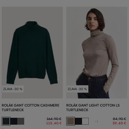
ZĽAVA -30 %
ZĽAVA -30 %
ROLÁK GANT COTTON CASHMERE
ROLÁK GANT LIGHT COTTON LS
TURTLENECK
TURTLENECK
164
,
90 €
84
,
90 €
+1
115
,
40 €
59
,
40 €