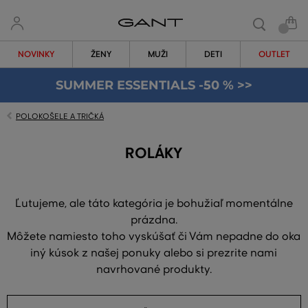
NOVINKY
ŽENY
MUŽI
DETI
OUTLET
SUMMER ESSENTIALS -50 % >>
POLOKOŠELE A TRIČKÁ
ROLÁKY
Ľutujeme, ale táto kategória je bohužiaľ momentálne
prázdna.
Môžete namiesto toho vyskúšať či Vám nepadne do oka
iný kúsok z našej ponuky alebo si prezrite nami
navrhované produkty.