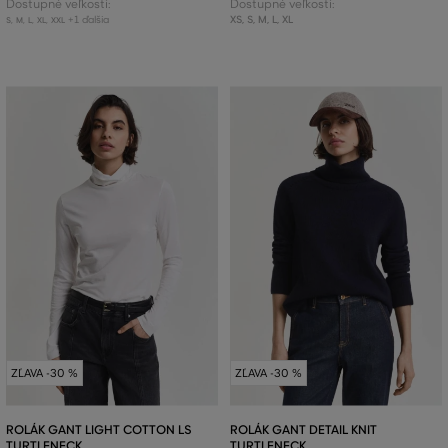
Dostupné veľkosti:
Dostupné veľkosti:
+1 ďalšia
XS
,
S
,
M
,
L
,
XL
S
,
M
,
L
,
XL
,
XXL
ZĽAVA -30 %
ZĽAVA -30 %
ROLÁK GANT LIGHT COTTON LS
ROLÁK GANT DETAIL KNIT
TURTLENECK
TURTLENECK