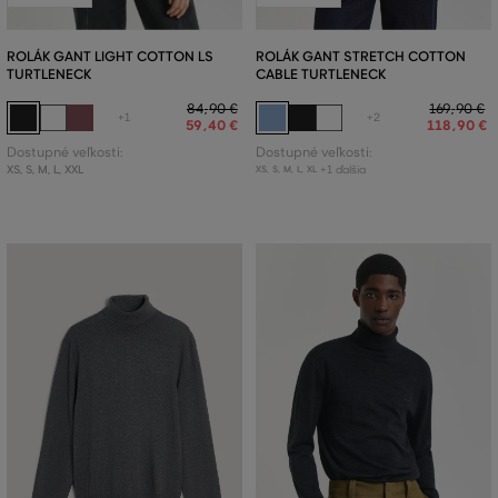
ROLÁK GANT LIGHT COTTON LS
ROLÁK GANT STRETCH COTTON
TURTLENECK
CABLE TURTLENECK
84
,
90 €
169
,
90 €
+1
+2
59
,
40 €
118
,
90 €
Dostupné veľkosti:
Dostupné veľkosti:
XS
,
S
,
M
,
L
,
XXL
+1 ďalšia
XS
,
S
,
M
,
L
,
XL