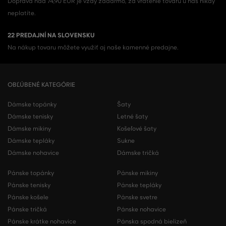
Doprava nad 74,90 EUR je vždy zadarmo, za vrátenie tovaru u nás nikdy
neplatíte.
22 PREDAJNÍ NA SLOVENSKU
Na nákup tovaru môžete využiť aj naše kamenné predajne.
OBĽÚBENÉ KATEGÓRIE
Dámske topánky
Šaty
Dámske tenisky
Letné šaty
Dámske mikiny
Košeľové šaty
Dámske tepláky
Sukne
Dámske nohavice
Dámske tričká
Pánske topánky
Pánske mikiny
Pánske tenisky
Pánske tepláky
Pánske košele
Pánske svetre
Pánske tričká
Pánske nohavice
Pánske krátke nohavice
Pánska spodná bielizeň