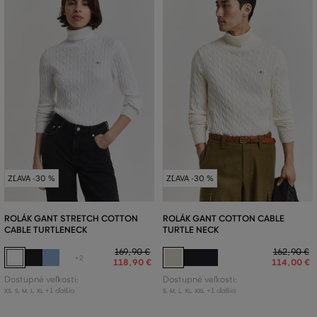
ZĽAVA -30 %
ZĽAVA -30 %
ROLÁK GANT STRETCH COTTON
ROLÁK GANT COTTON CABLE
CABLE TURTLENECK
TURTLE NECK
169
,
90 €
162
,
90 €
+2
118
,
90 €
114
,
00 €
Dostupné veľkosti:
Dostupné veľkosti:
+1 ďalšia
+1 ďalšia
XS
,
S
,
M
,
L
,
XL
S
,
M
,
L
,
XL
,
XXL