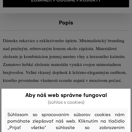
Popis
Dámske rukavice z exkluzívneho úpletu. Minimalistický branding
nad pružným, rebrovaným lemom okolo zápästia. Materiálové
zloženie je kombináciou jemnej merino vlny a luxusného kašmíru.
Zamatovo hebké zloženie materiálu vyniká svojou mimoriadnou
hrejivosťou. Veľmi vkusný doplnok k ležérno-elegantným outfitom,
ktorého prvotriedne vlastnosti oceníte najmä v mrazivom počasí.
Aby náš web správne fungoval
Sezóna: FW23
Kód produktu:
4930018-623-GC-95
(súhlas s cookies)
Zloženie
Súhlasom so spracovaním súborov cookies nám
pomáhate zlepšovať náš web. Kliknutím na tlačidlo
„Prijať všetko" súhlasíte so zobrazením