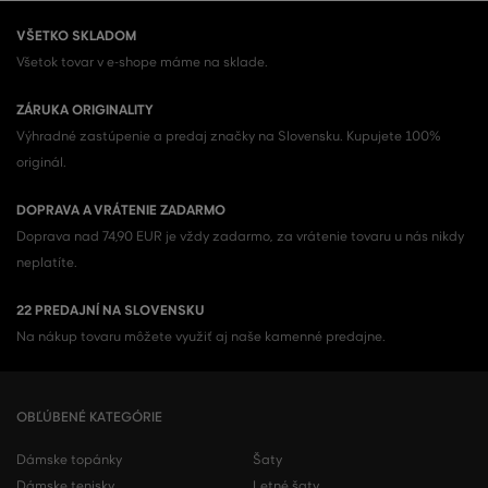
VŠETKO SKLADOM
Všetok tovar v e-shope máme na sklade.
ZÁRUKA ORIGINALITY
Výhradné zastúpenie a predaj značky na Slovensku. Kupujete 100%
originál.
DOPRAVA A VRÁTENIE ZADARMO
Doprava nad 74,90 EUR je vždy zadarmo, za vrátenie tovaru u nás nikdy
neplatíte.
22 PREDAJNÍ NA SLOVENSKU
Na nákup tovaru môžete využiť aj naše kamenné predajne.
OBĽÚBENÉ KATEGÓRIE
Dámske topánky
Šaty
Dámske tenisky
Letné šaty