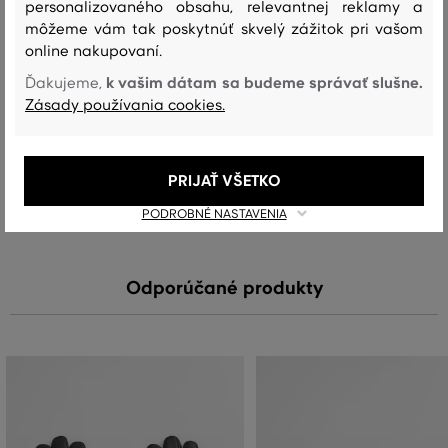
vrchný materiál
personalizovaného obsahu, relevantnej reklamy a
môžeme vám tak poskytnúť skvelý zážitok pri vašom
MERINO VLNA
KAŠMÍR
90 %
10 %
online nakupovaní.
k vašim dátam sa budeme správať slušne.
Ďakujeme,
Zásady používania cookies.
Starostlivosť
PRIJAŤ VŠETKO
PRANIE
BIELENIE
SUŠENIE
ŽEHLENIE
ČISTENIE
PODROBNÉ NASTAVENIA
Odporúčané produkty