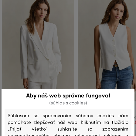
Aby náš web správne fungoval
(súhlas s cookies)
SAKO GANT DB FLUID CREPE BLAZER
VESTA GANT FLUID CREPE VEST
Súhlasom so spracovaním súborov cookies nám
529
,
90 €
2
pomáhate zlepšovať náš web. Kliknutím na tlačidlo
370
,
90 €
1
„Prijať všetko" súhlasíte so zobrazením
Dostupné veľkosti:
Dostupné veľkosti:
34
,
36
,
38
,
40
34
personalizovaného obsahu, relevantnej reklamy a