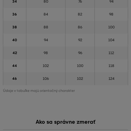
34
80
76
94
36
84
82
98
38
88
86
100
40
94
92
104
42
98
96
112
44
102
100
118
46
106
102
124
Údaje v tabuľke majú orientačný charakter
Ako sa správne zmerať