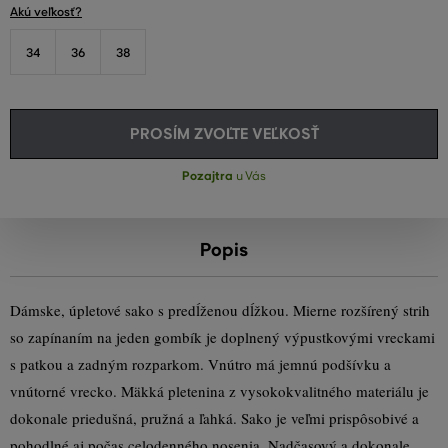
Akú veľkosť?
34
36
38
PROSÍM ZVOĽTE VEĽKOSŤ
Pozajtra
u Vás
Popis
Dámske, úpletové sako s predĺženou dĺžkou. Mierne rozšírený strih
so zapínaním na jeden gombík je doplnený výpustkovými vreckami
s patkou a zadným rozparkom. Vnútro má jemnú podšívku a
vnútorné vrecko. Mäkká pletenina z vysokokvalitného materiálu je
dokonale priedušná, pružná a ľahká. Sako je veľmi prispôsobivé a
pohodlné aj počas celodenného nosenia. Nadčasový a dokonale