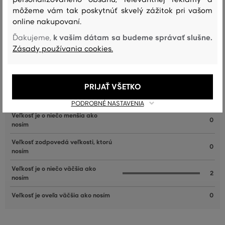
môžeme vám tak poskytnúť skvelý zážitok pri vašom
online nakupovaní.
k vašim dátam sa budeme správať slušne.
Ďakujeme,
Zásady používania cookies.
Recenzie
AKO SEDELA VYBRANÁ VEĽKOSŤ NAŠIM ZÁKAZNÍKOM
PRIJAŤ VŠETKO
Veľkosť je oveľa menšia ako nosím
0
PODROBNÉ NASTAVENIA
Veľkosť je o niečo menšia ako
0
nosím
Veľkosť zodpovedá veľkosti, ktorú
0
nosím
Veľkosť je o niečo väčšia ako
2
nosím
Veľkosť je oveľa väčšia ako nosím
0