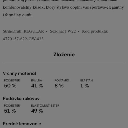
kombinovateľný kúsok, ktorý štýlovo doplní váš športovo-elegantný
i formálny outfit.
Strih/Druh:
REGULAR
Sezóna: FW22
Kód produktu:
4770157-622-GW-433
Zloženie
vrchný materiál
POLYESTER
BAVLNA
POLYAMID
ELASTAN
50 %
41 %
8 %
1 %
podšívka rukávov
POLYESTER
ELASTOMULTIESTER
51 %
49 %
predné lemovanie