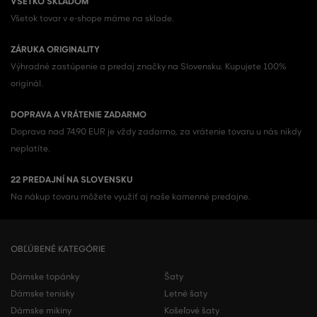
VŠETKO SKLADOM
Všetok tovar v e-shope máme na sklade.
ZÁRUKA ORIGINALITY
Výhradné zastúpenie a predaj značky na Slovensku. Kupujete 100%
originál.
DOPRAVA A VRÁTENIE ZADARMO
Doprava nad 74,90 EUR je vždy zadarmo, za vrátenie tovaru u nás nikdy
neplatíte.
22 PREDAJNÍ NA SLOVENSKU
Na nákup tovaru môžete využiť aj naše kamenné predajne.
OBĽÚBENÉ KATEGÓRIE
Dámske topánky
Šaty
Dámske tenisky
Letné šaty
Dámske mikiny
Košeľové šaty