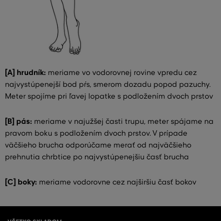
[A] hrudník:
meriame vo vodorovnej rovine vpredu cez
najvystúpenejší bod pŕs, smerom dozadu popod pazuchy.
Meter spojíme pri ľavej lopatke s podložením dvoch prstov
[B] pás:
meriame v najužšej časti trupu, meter spájame na
pravom boku s podložením dvoch prstov. V prípade
väčšieho brucha odporúčame merať od najväčšieho
prehnutia chrbtice po najvystúpenejšiu časť brucha
[C] boky:
meriame vodorovne cez najširšiu časť bokov