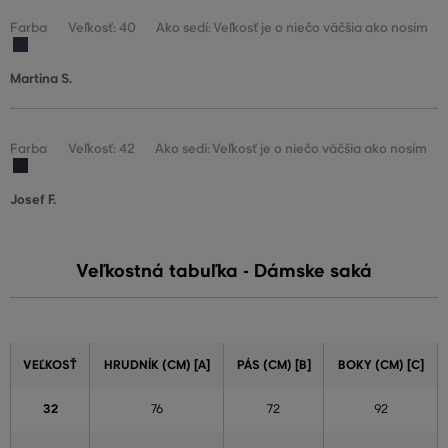
Farba
Veľkosť: 40
Ako sedí: Veľkosť je o niečo väčšia ako nosím
Martina S.
Farba
Veľkosť: 42
Ako sedí: Veľkosť je o niečo väčšia ako nosím
Josef F.
Veľkostná tabuľka - Dámske saká
VEĽKOSŤ
HRUDNÍK (CM) [A]
PÁS (CM) [B]
BOKY (CM) [C]
32
76
72
92