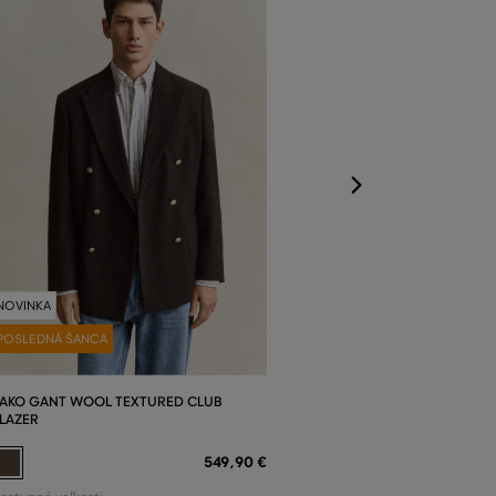
BLAZER
Dostupné veľkost
48
,
50
,
52
,
54
,
5
NOVINKA
POSLEDNÁ ŠANCA
AKO GANT WOOL TEXTURED CLUB
LAZER
549
,
90 €