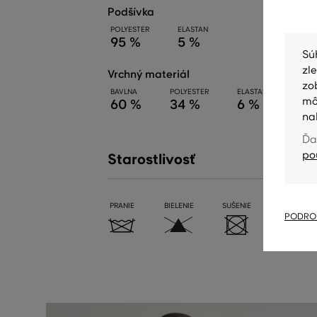
podšívka
POLYESTER
ELASTAN
95 %
5 %
Sú
zl
vrchný materiál
zo
BAVLNA
POLYESTER
ELASTAN
mô
60 %
34 %
6 %
na
Ďa
po
Starostlivosť
PRANIE
BIELENIE
SUŠENIE
ŽEHLENIE
PODROB