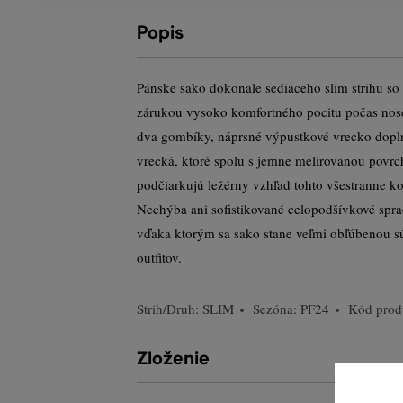
Popis
Pánske sako dokonale sediaceho slim strihu so
zárukou vysoko komfortného pocitu počas nose
dva gombíky, náprsné výpustkové vrecko dopl
vrecká, ktoré spolu s jemne melírovanou povr
podčiarkujú ležérny vzhľad tohto všestranne 
Nechýba ani sofistikované celopodšívkové spra
vďaka ktorým sa sako stane veľmi obľúbenou 
outfitov.
Strih/Druh:
SLIM
Sezóna: PF24
Kód prod
Zloženie