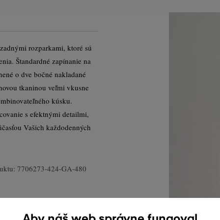
 zadnými rozparkami, ktoré sú
nia. Štandardné zapínanie na
nené o dve bočné nakladané
chovou tkaninou veľmi vkusne
kombinovateľného kúsku.
covanie s efektnými detailmi,
súčasťou Vašich každodenných
uktu:
7706273-424-GA-480
Aby náš web správne fungoval