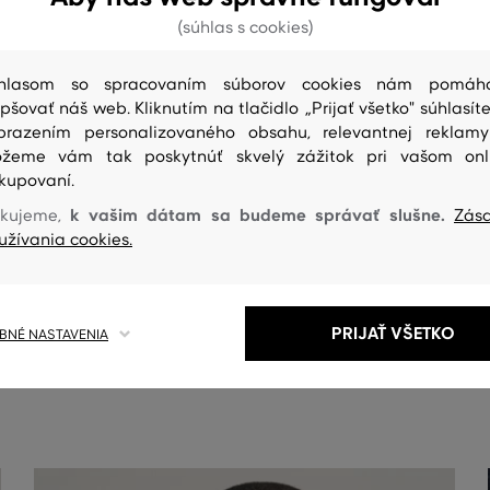
(súhlas s cookies)
hlasom so spracovaním súborov cookies nám pomáh
epšovať náš web. Kliknutím na tlačidlo „Prijať všetko" súhlasíte
brazením personalizovaného obsahu, relevantnej reklam
žeme vám tak poskytnúť skvelý zážitok pri vašom onl
kupovaní.
k vašim dátam sa budeme správať slušne.
kujeme,
Zás
užívania cookies.
ČISTENIE
PRIJAŤ VŠETKO
NÉ NASTAVENIA