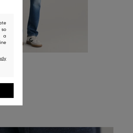
ate
 so
y a
ine
ady