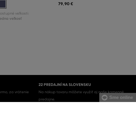
79
,
90 €
ostupné veľkosti:
edna veľkosť
22 PREDAJNÍ NA SLOVENSKU
rmo, za vrátenie
Na nákup tovaru môžete využiť aj naše kamenné
Sme online
predajne.
Pánske mikiny