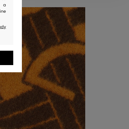
y a
ine
ady