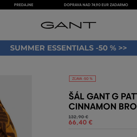
PREDAJNE
DOPRAVA NAD 74,90 EUR ZADARMO
SUMMER ESSENTIALS -50 % >>
ZĽAVA -50 %
ŠÁL GANT G PA
CINNAMON BR
132
,
90 €
66
,
40 €