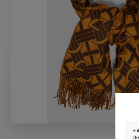
Sú
zl