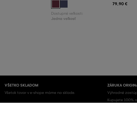
79
,
90 €
Dostupné veľkosti:
Jedna veľkosť
VŠETKO SKLADOM
ZÁRUKA ORIGIN
Všetok tovar v e-shope máme na sklade.
Výhradné zastúp
Kupujete 100% or
OBĽÚBENÉ KATEGÓRIE
Dámske topánky
Šaty