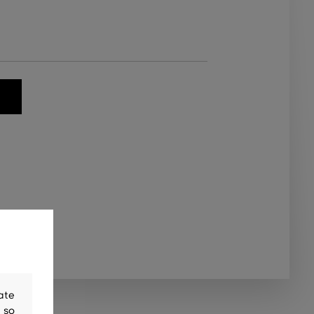
ate
 so