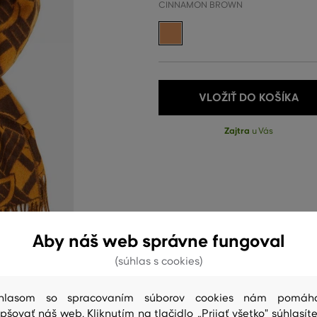
CINNAMON BROWN
VLOŽIŤ DO KOŠÍKA
Zajtra
u Vás
Aby náš web správne fungoval
(súhlas s cookies)
hlasom so spracovaním súborov cookies nám pomáh
epšovať náš web. Kliknutím na tlačidlo „Prijať všetko" súhlasíte