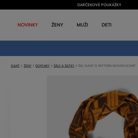
DARČEKOVÉ POUKÁŽKY
NOVINKY
ŽENY
MUŽI
DETI
GANT
ŽENY
DOPLNKY
ŠÁLY A ŠATKY
ŠÁL GANT G PATTERN WOVEN SCARF