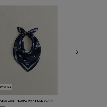
ŠATKA GANT STR
Dostupné veľkost
Jedna veľkosť
NOVINKA
ATKA GANT FLORAL PRINT SILK SCARF