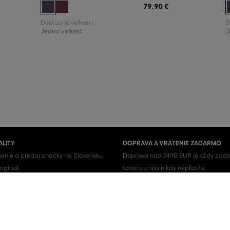
79
,
90 €
Dostupné veľkosti:
D
Jedna veľkosť
J
ALITY
DOPRAVA A VRÁTENIE ZADARMO
enie a predaj značky na Slovensku.
Doprava nad 74,90 EUR je vždy zada
iginál.
tovaru u nás nikdy neplatíte.
Pánske topánky