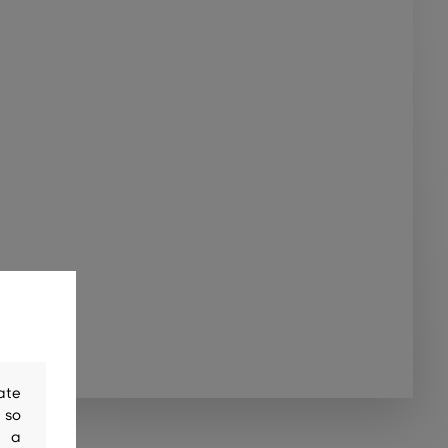
ate
 so
y a