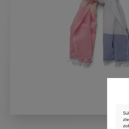
Sú
zl
zo