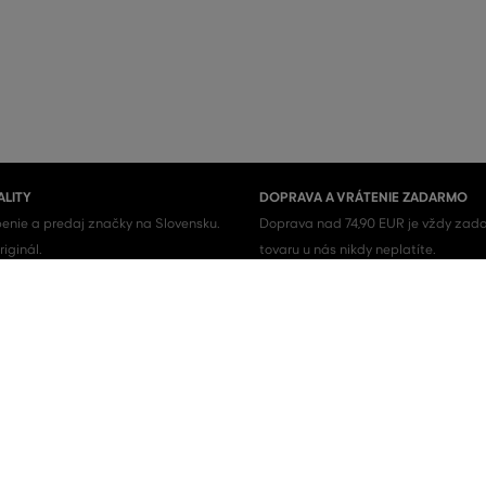
ALITY
DOPRAVA A VRÁTENIE ZADARMO
enie a predaj značky na Slovensku.
Doprava nad 74,90 EUR je vždy zada
iginál.
tovaru u nás nikdy neplatíte.
Pánske topánky
Pánske tenisky
Pánske košele
Pánske tričká
Pánske krátke nohavice