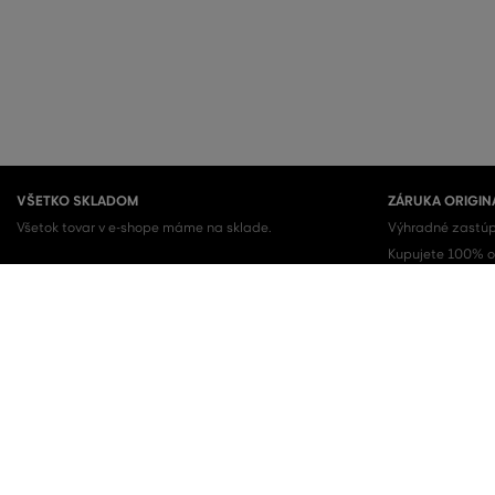
VŠETKO SKLADOM
ZÁRUKA ORIGIN
Všetok tovar v e-shope máme na sklade.
Výhradné zastúp
Kupujete 100% or
OBĽÚBENÉ KATEGÓRIE
Dámske topánky
Šaty
Dámske tenisky
Letné šaty
Dámske mikiny
Košeľové šaty
Dámske tepláky
Sukne
Dámske nohavice
Dámske tričká