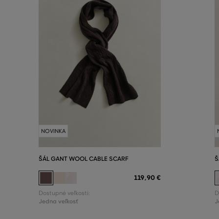
NOVINKA
ŠÁL GANT WOOL CABLE SCARF
Š
119
,
90 €
Dostupné veľkosti:
D
Jedna veľkosť
J