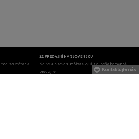
22 PREDAJNÍ NA SLOVENSKU
rmo, za vrátenie
Na nákup tovaru môžete využiť aj naše kamenné
Kontaktujte nás
predajne.
Pánske mikiny
Pánske tepláky
Pánske svetre
Pánske nohavice
Pánska spodná bielizeň