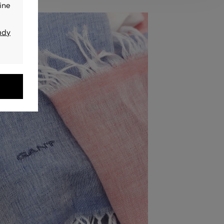
ine
ady