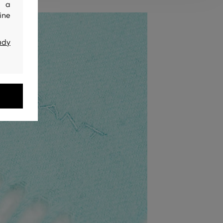
y a
ine
ady