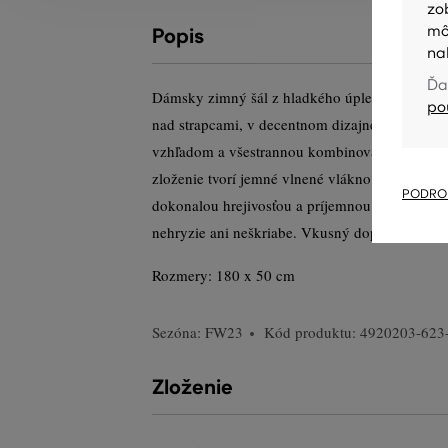
zo
mô
Popis
na
Ďa
Dámsky zimný šál z hladkého úpletu, rozmer 
po
nad strapcami, v decentnom dizajne, ktorý ko
vzhľadom a všestrannou kombinovateľnosťou da
zloženie tvorí jemné vlnené vlákno prémiovej k
PODROB
dokonalou hrejivosťou a príjemnou mäkkosťou.
nehryzie ani neškriabe. Vkusný doplnok ležérn
Rozmery: 180 x 50 cm
Sezóna: FW23
Kód produktu:
4920203-623
Zloženie