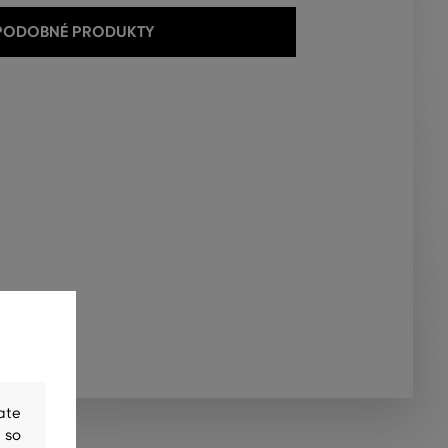
 PODOBNÉ PRODUKTY
ate
 so