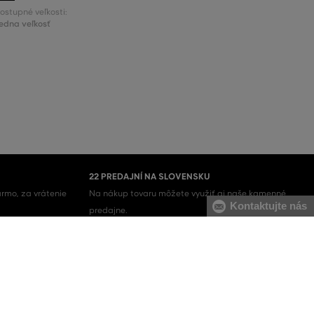
ostupné veľkosti:
edna veľkosť
22 PREDAJNÍ NA SLOVENSKU
rmo, za vrátenie
Na nákup tovaru môžete využiť aj naše kamenné
Kontaktujte nás
predajne.
Pánske mikiny
Pánske tepláky