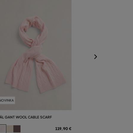
ŠÁL GANT MON
SCARF
Dostupné veľkost
Jedna veľkosť
NOVINKA
ÁL GANT WOOL CABLE SCARF
119
,
90 €