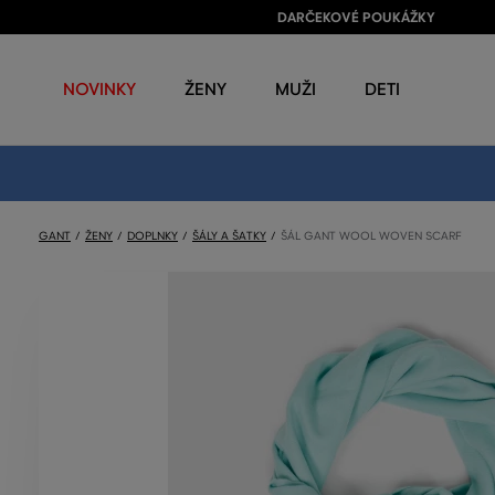
DARČEKOVÉ POUKÁŽKY
NOVINKY
ŽENY
MUŽI
DETI
GANT
ŽENY
DOPLNKY
ŠÁLY A ŠATKY
ŠÁL GANT WOOL WOVEN SCARF