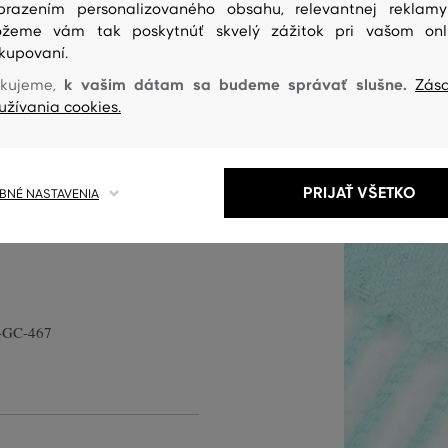
brazením personalizovaného obsahu, relevantnej reklam
žeme vám tak poskytnúť skvelý zážitok pri vašom onl
kupovaní.
k vašim dátam sa budeme správať slušne.
kujeme,
Zás
180x50 cm. Branding, vyšitý
užívania cookies.
rešponduje s nadčasovým
ného artiklu. Materiálové
vality, ktoré vyniká svojou
PRIJAŤ VŠETKO
NÉ NASTAVENIA
 V porovnaní s klasickou vlnou
o-elegantného stylingu.
-GC-467