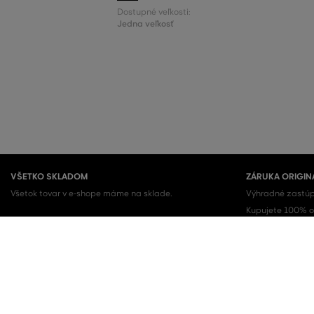
Dostupné veľkosti:
Jedna veľkosť
VŠETKO SKLADOM
ZÁRUKA ORIGIN
Všetok tovar v e-shope máme na sklade.
Výhradné zastúp
Kupujete 100% or
OBĽÚBENÉ KATEGÓRIE
Dámske topánky
Šaty
Dámske tenisky
Letné šaty