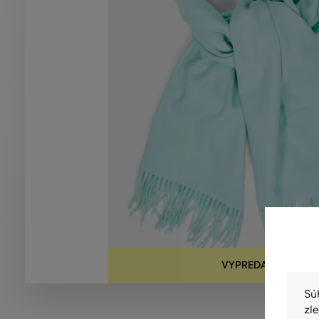
VYPREDANÉ
Sú
zl