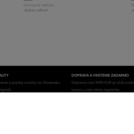
Dostupné veľkosti:
D
Jedna veľkosť
J
ALITY
DOPRAVA A VRÁTENIE ZADARMO
enie a predaj značky na Slovensku.
Doprava nad 74,90 EUR je vždy zada
iginál.
tovaru u nás nikdy neplatíte.
Pánske topánky
Pánske tenisky