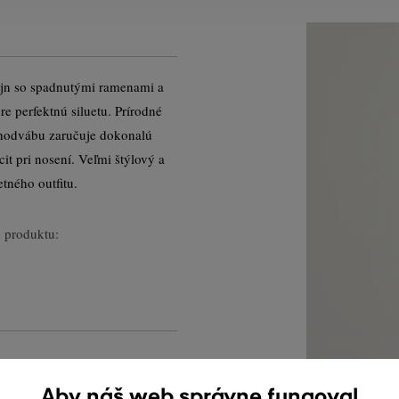
ajn so spadnutými ramenami a
e perfektnú siluetu. Prírodné
 hodvábu zaručuje dokonalú
it pri nosení. Veľmi štýlový a
tného outfitu.
 produktu:
Aby náš web správne fungoval