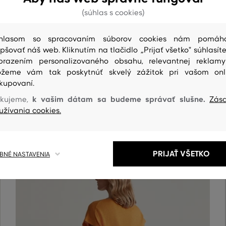
(súhlas s cookies)
hlasom so spracovaním súborov cookies nám pomáh
epšovať náš web. Kliknutím na tlačidlo „Prijať všetko" súhlasíte
brazením personalizovaného obsahu, relevantnej reklam
žeme vám tak poskytnúť skvelý zážitok pri vašom onl
ČISTENIE
kupovaní.
k vašim dátam sa budeme správať slušne.
kujeme,
Zás
užívania cookies.
PRIJAŤ VŠETKO
NÉ NASTAVENIA