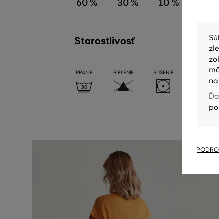
60 %
30 %
10 %
Sú
Starostlivosť
zl
zo
mô
PRANIE
BIELENIE
SUŠENIE
ŽEHLENIE
na
Ďa
po
PODROB