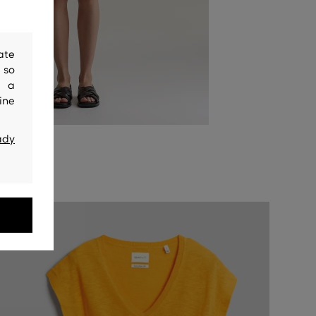
ate
 so
y a
ine
ady