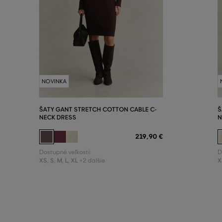
NOVINKA
ŠATY GANT STRETCH COTTON CABLE C-
Š
NECK DRESS
N
219
,
90 €
Dostupné veľkosti:
D
XS
,
S
,
M
,
L
,
XL
X
+2 ďalšie