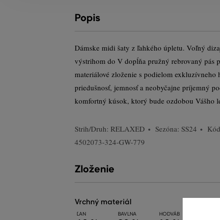
Popis
Dámske midi šaty z ľahkého úpletu. Voľný diz
výstrihom do V dopĺňa pružný rebrovaný pás pr
materiálové zloženie s podielom exkluzívneho
priedušnosť, jemnosť a neobyčajne príjemný poc
komfortný kúsok, ktorý bude ozdobou Vášho le
Strih/Druh:
RELAXED
Sezóna: SS24
Kód
4502073-324-GW-779
Zloženie
vrchný materiál
ĽAN
BAVLNA
HODVÁB