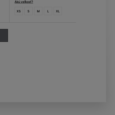
Akú veľkosť?
XS
S
M
L
XL