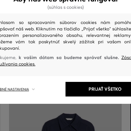
(súhlas s cookies)
hlasom so spracovaním súborov cookies nám pomáh
epšovať náš web. Kliknutím na tlačidlo „Prijať všetko" súhlasíte
brazením personalizovaného obsahu, relevantnej reklam
žeme vám tak poskytnúť skvelý zážitok pri vašom onl
kupovaní.
k vašim dátam sa budeme správať slušne.
kujeme,
Zás
ČISTENIE
užívania cookies.
PRIJAŤ VŠETKO
NÉ NASTAVENIA