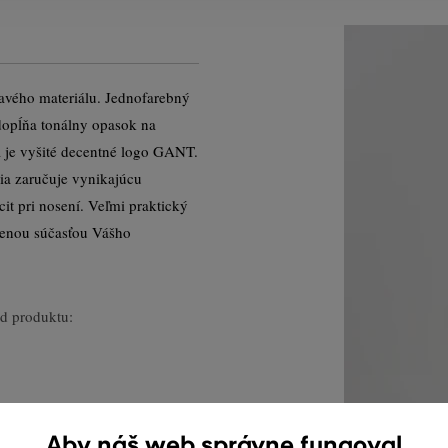
avého materiálu. Jednofarebný
dopĺňa tonálny opasok na
 je vyšité decentné logo GANT.
nia zaručuje vynikajúcu
it pri nosení. Veľmi praktický
benou súčasťou Vášho
d produktu:
Aby náš web správne fungoval