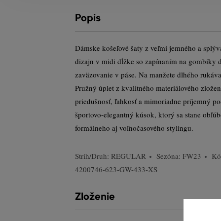
Popis
Dámske košeľové šaty z veľmi jemného a splýv
dizajn v midi dĺžke so zapínaním na gombíky 
zaväzovanie v páse. Na manžete dlhého rukáva
Pružný úplet z kvalitného materiálového zlože
priedušnosť, ľahkosť a mimoriadne príjemný poc
športovo-elegantný kúsok, ktorý sa stane obľú
formálneho aj voľnočasového stylingu.
Strih/Druh:
REGULAR
Sezóna: FW23
Kó
4200746-623-GW-433-XS
Zloženie