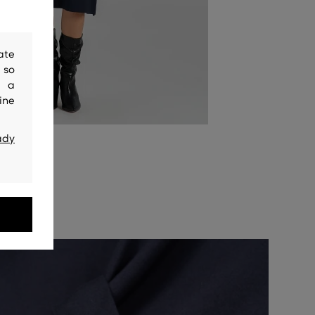
ate
 so
y a
ine
ady