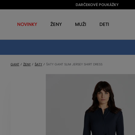
DARČEKOVÉ POUKÁŽKY
NOVINKY
ŽENY
MUŽI
DETI
GANT
ŽENY
ŠATY
ŠATY GANT SLIM JERSEY SHIRT DRESS