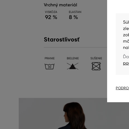
vrchný materiál
VISKÓZA
ELASTAN
92 %
8 %
Sú
zl
zo
Starostlivosť
mô
na
Ďa
PRANIE
BIELENIE
SUŠENIE
ŽEHLENIE
po
PODROB