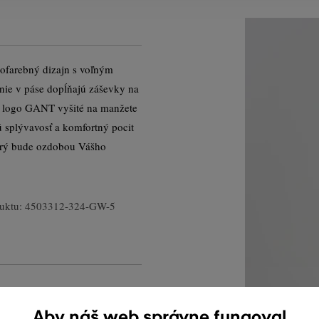
nofarebný dizajn s voľným
ie v páse dopĺňajú záševky na
né logo GANT vyšité na manžete
ú splývavosť a komfortný pocit
torý bude ozdobou Vášho
uktu:
4503312-324-GW-5
Aby náš web správne fungoval