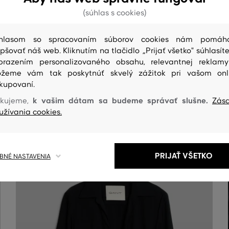
(súhlas s cookies)
hlasom so spracovaním súborov cookies nám pomáh
epšovať náš web. Kliknutím na tlačidlo „Prijať všetko" súhlasíte
brazením personalizovaného obsahu, relevantnej reklam
žeme vám tak poskytnúť skvelý zážitok pri vašom onl
ČISTENIE
kupovaní.
k vašim dátam sa budeme správať slušne.
kujeme,
Zás
užívania cookies.
PRIJAŤ VŠETKO
NÉ NASTAVENIA