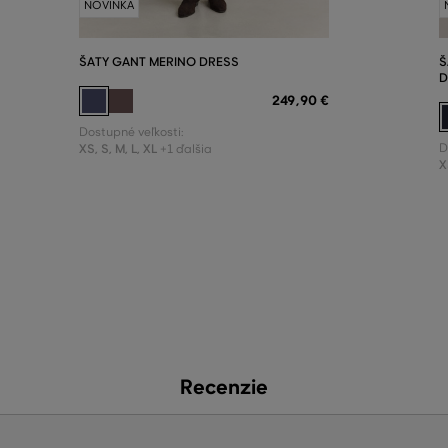
NOVINKA
ŠATY GANT MERINO DRESS
Š
D
249
,
90 €
Dostupné veľkosti:
XS
,
S
,
M
,
L
,
XL
D
+1 ďalšia
X
Recenzie