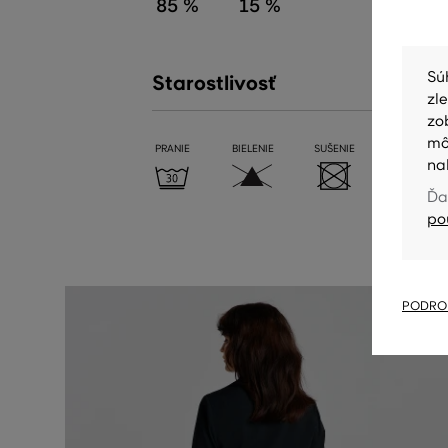
85 %
15 %
Sú
Starostlivosť
zl
zo
mô
PRANIE
BIELENIE
SUŠENIE
ŽEHLENIE
na
Ďa
po
PODROB