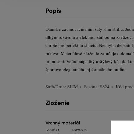
Popis
Dámske zavinovacie mini šaty slim strihu. Jed
dlhým rukávom a efektnou stuhou na zaväzovan
chrbte pre perfektnú siluetu. Nechýba decent
rukáva. Materiálové zloženie zaručuje dokonal
pri nosení. Veľmi nápaditý a štýlový kúsok, k
športovo-elegantného aj formálneho outfitu.
Strih/Druh:
SLIM
Sezóna: SS24
Kód prod
Zloženie
vrchný materiál
VISKÓZA
POLYAMID