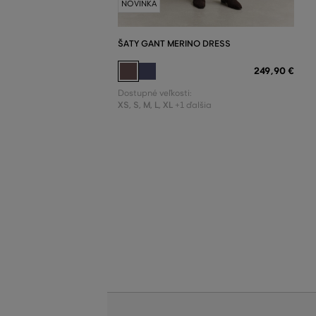
NOVINKA
ŠATY GANT MERINO DRESS
249
,
90 €
Dostupné veľkosti:
XS
,
S
,
M
,
L
,
XL
+1 ďalšia