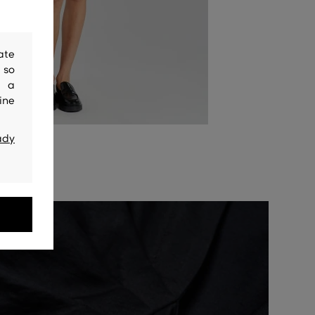
ate
 so
y a
ine
ady