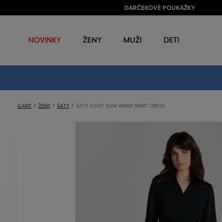
DARČEKOVÉ POUKÁŽKY
NOVINKY
ŽENY
MUŽI
DETI
GANT
ŽENY
ŠATY
ŠATY GANT SLIM WRAP SHIRT DRESS