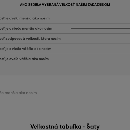
AKO SEDELA VYBRANÁ VEĽKOSŤ NAŠIM ZÁKAZNÍKOM
osť je oveľa menšia ako nosím
osť je o niečo menšia ako nosím
osť zodpovedá veľkosti, ktorú nosím
osť je o niečo väčšia ako nosím
osť je oveľa väčšia ako nosím
iečo menšia ako nosím
Veľkostná tabuľka - Šaty