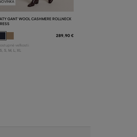
NOVINKA
ATY GANT WOOL CASHMERE ROLLNECK
RESS
289
,
90 €
ostupné veľkosti:
S
,
S
,
M
,
L
,
XL