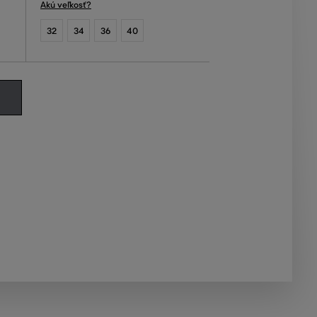
Akú veľkosť?
32
34
36
40