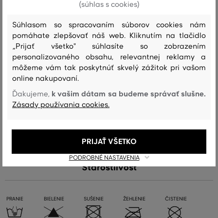
(súhlas s cookies)
Sezóna: FW23
Kód produktu:
4998011-623-GC-410-0
Súhlasom so spracovaním súborov cookies nám
Zloženie
pomáhate zlepšovať náš web. Kliknutím na tlačidlo
„Prijať všetko" súhlasíte so zobrazením
personalizovaného obsahu, relevantnej reklamy a
vrchný materiál
môžeme vám tak poskytnúť skvelý zážitok pri vašom
online nakupovaní.
VLNA
POLYAMID
80 %
20 %
k vašim dátam sa budeme správať slušne.
Ďakujeme,
Zásady používania cookies.
podšívka
BAVLNA
ELASTAN
95 %
5 %
PRIJAŤ VŠETKO
PODROBNÉ NASTAVENIA
Starostlivosť
PRANIE
BIELENIE
SUŠENIE
ŽEHLENIE
ČISTENIE