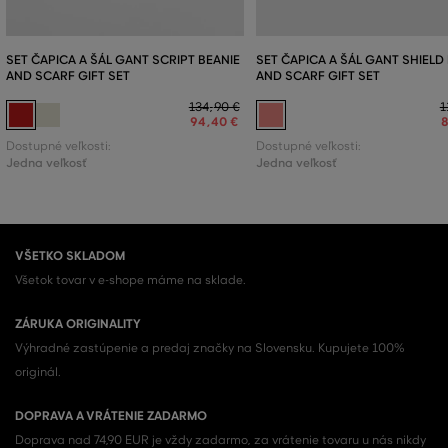
SET ČAPICA A ŠÁL GANT SCRIPT BEANIE
SET ČAPICA A ŠÁL GANT SHIELD
AND SCARF GIFT SET
AND SCARF GIFT SET
134
,
90 €
1
94
,
40 €
Dostupné veľkosti:
Dostupné veľkosti:
Jedna veľkosť
Jedna veľkosť
VŠETKO SKLADOM
Všetok tovar v e-shope máme na sklade.
ZÁRUKA ORIGINALITY
Výhradné zastúpenie a predaj značky na Slovensku. Kupujete 100%
originál.
DOPRAVA A VRÁTENIE ZADARMO
Doprava nad 74,90 EUR je vždy zadarmo, za vrátenie tovaru u nás nikdy