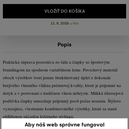
VLOŽIŤ DO KOŠÍKA
11. 8. 2026
u Vás
Popis
Praktická súprava pozostáva zo šálu a čiapky so športovým
brandingom na spodnom variabilnom leme. Povrchový materiál
oboch výrobkov tvorí jemne štruktúrovaný úplet z dokonale
hrejivého vlneného vlákna prémiovej kvality, ktoré je príjemné na
dotyk a v porovnaní s tradičnou vlnou nehryzie. Mäkká džersejová
podšívka čiapky umocňuje príjemný pocit počas nosenia. Štýlovo
vyzerajúce, všestranne kombinovateľné výrobky, ktoré sa stanú
obľúbenou súčasťou ležérneho stylingu.
Aby náš web správne fungoval