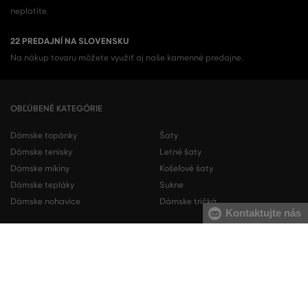
neplatíte.
22 PREDAJNÍ NA SLOVENSKU
Na nákup tovaru môžete využiť aj naše kamenné predajne.
OBĽÚBENÉ KATEGÓRIE
Dámske topánky
Šaty
Dámske tenisky
Letné šaty
Dámske mikiny
Košeľové šaty
Dámske tepláky
Sukne
Dámske nohavice
Dámske tričká
Kontaktujte nás
Pánske topánky
Pánske mikiny
Pánske tenisky
Pánske tepláky
Pánske košele
Pánske svetre
Pánske tričká
Pánske nohavice
Pánske krátke nohavice
Pánska spodná bielizeň