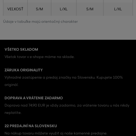
VEĽKOSŤ
S/M
L/XL
S/M
L/XL
Údaje v tabuľke majú orientačný charakter
VŠETKO SKLADOM
Všetok tovar v e-shope máme na sklade.
ZÁRUKA ORIGINALITY
Výhradné zastúpenie a predaj značky na Slovensku. Kupujete 100%
originál.
DOPRAVA A VRÁTENIE ZADARMO
Doprava nad 74,90 EUR je vždy zadarmo, za vrátenie tovaru u nás nikdy
neplatíte.
22 PREDAJNÍ NA SLOVENSKU
Na nákup tovaru môžete využiť aj naše kamenné predajne.