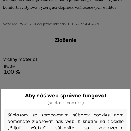
komfortný, štýlovo vyzerajúci doplnok voľnočasových outfitov.
Sezóna: PS24
Kód produktu:
990111-723-GC-370
Zloženie
vrchný materiál
BAVLNA
100 %
Starostlivosť
Aby náš web správne fungoval
(súhlas s cookies)
PRANIE
BIELENIE
SUŠENIE
ŽEHLENIE
ČISTENIE
Súhlasom so spracovaním súborov cookies nám
pomáhate zlepšovať náš web. Kliknutím na tlačidlo
„Prijať všetko" súhlasíte so zobrazením