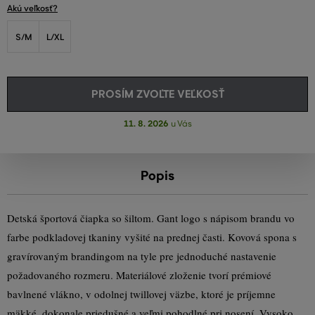
Akú veľkosť?
S/M
L/XL
PROSÍM ZVOĽTE VEĽKOSŤ
11. 8. 2026
u Vás
Popis
Detská športová čiapka so šiltom. Gant logo s nápisom brandu vo
farbe podkladovej tkaniny vyšité na prednej časti. Kovová spona s
gravírovaným brandingom na tyle pre jednoduché nastavenie
požadovaného rozmeru. Materiálové zloženie tvorí prémiové
bavlnené vlákno, v odolnej twillovej väzbe, ktoré je príjemne
mäkké, dokonale priedušné a veľmi pohodlné pri nosení. Vysoko