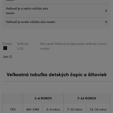
Veľkosť je o niečo väčšia ako
0
nosím
Veľkosť je oveľa väčšia ako nosím
0
Farba
Veľkosť:
Ako sedí: Veľkosť zodpovedá veľkosti, ktorú
L/XL
nosím
Jan O.
Veľkostná tabuľka detských čapíc a šiltoviek
1–6 ROKOV
7–16 ROKOV
VEK
6M–24M
3–6 rokov
7–12 rokov
13–16 rokov