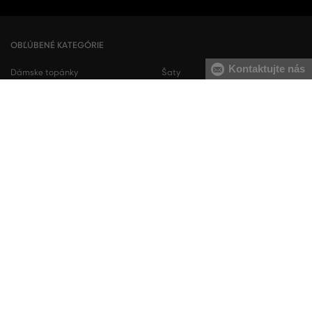
OBĽÚBENÉ KATEGÓRIE
Kontaktujte nás
Dámske topánky
Šaty
Dámske tenisky
Letné šaty
Dámske mikiny
Košeľové šaty
Dámske tepláky
Sukne
Dámske nohavice
Dámske tričká
Pánske topánky
Pánske mikiny
Pánske tenisky
Pánske tepláky
Pánske košele
Pánske svetre
Pánske tričká
Pánske nohavice
Pánske krátke nohavice
Pánska spodná bielizeň
KONTAKT