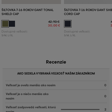
ŠILTOVKA 7-16 ROKOV GANT TONAL
ŠILTOVKA 7-16 ROKOV GANT SHI
SHIELD CAP
CORD CAP
42
,
90 €
30
,
00 €
Dostupné veľkosti:
Dostupné veľkosti:
S/M
,
L/XL
S/M
,
L/XL
Recenzie
AKO SEDELA VYBRANÁ VEĽKOSŤ NAŠIM ZÁKAZNÍKOM
Veľkosť je oveľa menšia ako nosím
0
Veľkosť je o niečo menšia ako
0
nosím
Veľkosť zodpovedá veľkosti, ktorú
2
nosím