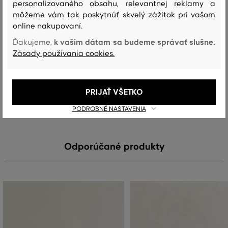
vrchný materiál
personalizovaného obsahu, relevantnej reklamy a
môžeme vám tak poskytnúť skvelý zážitok pri vašom
BAVLNA
100 %
online nakupovaní.
k vašim dátam sa budeme správať slušne.
Ďakujeme,
Zásady používania cookies.
Starostlivosť
PRIJAŤ VŠETKO
PRANIE
BIELENIE
SUŠENIE
ŽEHLENIE
ČISTENIE
PODROBNÉ NASTAVENIA
Odporúčané produkty