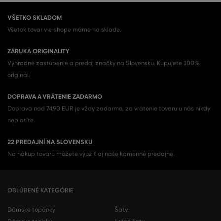
VŠETKO SKLADOM
Všetok tovar v e-shope máme na sklade.
ZÁRUKA ORIGINALITY
Výhradné zastúpenie a predaj značky na Slovensku. Kupujete 100%
originál.
DOPRAVA A VRÁTENIE ZADARMO
Doprava nad 74,90 EUR je vždy zadarmo, za vrátenie tovaru u nás nikdy
neplatíte.
22 PREDAJNÍ NA SLOVENSKU
Na nákup tovaru môžete využiť aj naše kamenné predajne.
OBĽÚBENÉ KATEGÓRIE
Dámske topánky
Šaty