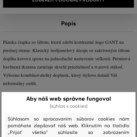
Popis
Pánska čiapka so šiltom, ktorú zdobí kontrastné logo GANT na
prednej strane. Klasický šesťpanelový dizajn so zakriveným šiltom
dopĺňa kovová spona na jednoduché nastavenie veľkosti. Prémiová
bavlnená tkanina zaručuje skvelú priedušnosť a tvarovú stálosť.
Výborne kombinovateľný doplnok, ktorý štýlovo doladí Váš
neformálny outfit.
Aby náš web správne fungoval
Sezóna: SS24
Kód produktu:
9900224-324-GC-630
(súhlas s cookies)
Zloženie
Súhlasom so spracovaním súborov cookies nám
pomáhate zlepšovať náš web. Kliknutím na tlačidlo
„Prijať všetko" súhlasíte so zobrazením