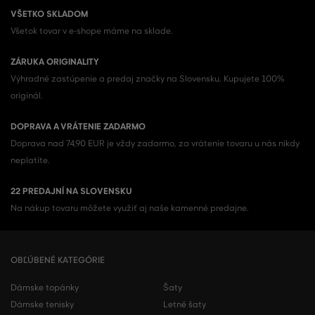
VŠETKO SKLADOM
Všetok tovar v e-shope máme na sklade.
ZÁRUKA ORIGINALITY
Výhradné zastúpenie a predaj značky na Slovensku. Kupujete 100%
originál.
DOPRAVA A VRÁTENIE ZADARMO
Doprava nad 74,90 EUR je vždy zadarmo, za vrátenie tovaru u nás nikdy
neplatíte.
22 PREDAJNÍ NA SLOVENSKU
Na nákup tovaru môžete využiť aj naše kamenné predajne.
OBĽÚBENÉ KATEGÓRIE
Dámske topánky
Šaty
Dámske tenisky
Letné šaty