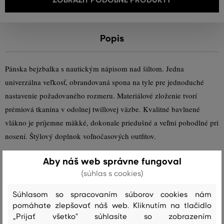
Popis
Pánska bejzbalka s nautickým nápisom nad šiltom. Jedna
univerzálna veľkosť, obrandovaná spona na tyle pre jednoduché
nastavenie požadovaného rozmeru. Materiálové zloženie tvorí
prémiová tkanina v odolnej twillovej väzbe. Kvalitné bavlnené
vlákno je príjemne mäkké, dokonale priedušné a veľmi pohodlné pri
nosení. Štýlový doplnok voľnočasových outfitov.
Aby náš web správne fungoval
Sezóna: PS23
Kód produktu:
9900092-722-GC-447
(súhlas s cookies)
Zloženie
Súhlasom so spracovaním súborov cookies nám
pomáhate zlepšovať náš web. Kliknutím na tlačidlo
„Prijať všetko" súhlasíte so zobrazením