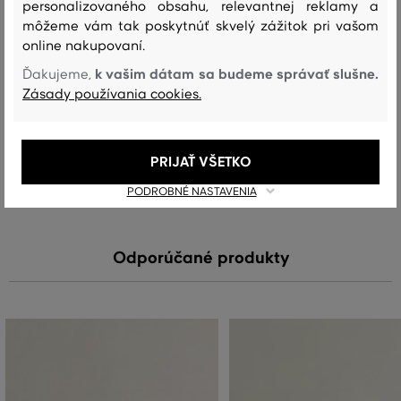
vrchný materiál
personalizovaného obsahu, relevantnej reklamy a
môžeme vám tak poskytnúť skvelý zážitok pri vašom
BAVLNA
100 %
online nakupovaní.
k vašim dátam sa budeme správať slušne.
Ďakujeme,
Zásady používania cookies.
Starostlivosť
PRIJAŤ VŠETKO
PRANIE
BIELENIE
SUŠENIE
ŽEHLENIE
ČISTENIE
PODROBNÉ NASTAVENIA
Odporúčané produkty