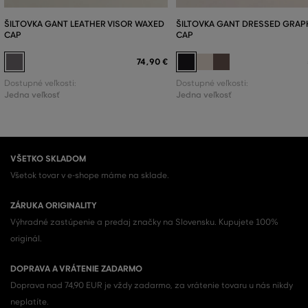
ŠILTOVKA GANT LEATHER VISOR WAXED
ŠILTOVKA GANT DRESSED GRAP
CAP
CAP
74
,
90 €
Dostupné veľkosti:
Dostupné veľkosti:
Jedna veľkosť
Jedna veľkosť
VŠETKO SKLADOM
Všetok tovar v e-shope máme na sklade.
ZÁRUKA ORIGINALITY
Výhradné zastúpenie a predaj značky na Slovensku. Kupujete 100%
originál.
DOPRAVA A VRÁTENIE ZADARMO
Doprava nad 74,90 EUR je vždy zadarmo, za vrátenie tovaru u nás nikdy
neplatíte.