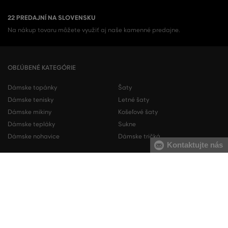
22 PREDAJNÍ NA SLOVENSKU
Na nákup tovaru môžete využiť aj naše kamenné predajne.
OBĽÚBENÉ KATEGÓRIE
Dámske topánky
Šaty
Dámske tenisky
Letné šaty
Dámske mikiny
Košeľové šaty
Dámske tepláky
Sukne
Dámske nohavice
Dámske tričká
Kontaktujte nás
Pánske topánky
Pánske mikiny
Pánske tenisky
Pánske tepláky
Pánske košele
Pánske svetre
Pánske tričká
Pánske nohavice
Pánske krátke nohavice
Pánska spodná bielizeň