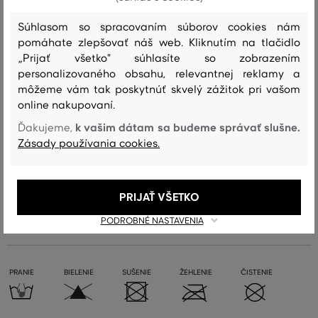
doplnok voľnočasových outfitov, ktorý je vhodný aj na šport.
Súhlasom so spracovaním súborov cookies nám
pomáhate zlepšovať náš web. Kliknutím na tlačidlo
Sezóna: PS24
Kód produktu:
9900117-723-GC-433-S/M
„Prijať všetko" súhlasíte so zobrazením
personalizovaného obsahu, relevantnej reklamy a
môžeme vám tak poskytnúť skvelý zážitok pri vašom
Zloženie
online nakupovaní.
k vašim dátam sa budeme správať slušne.
Ďakujeme,
vrchný materiál
Zásady používania cookies.
BAVLNA
100 %
PRIJAŤ VŠETKO
PODROBNÉ NASTAVENIA
Starostlivosť
PRANIE
BIELENIE
SUŠENIE
ŽEHLENIE
ČISTENIE