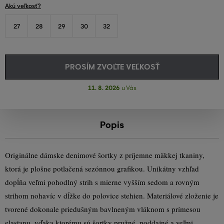
Akú veľkosť?
27
28
29
30
32
PROSÍM ZVOĽTE VEĽKOSŤ
11. 8. 2026
u Vás
Popis
Originálne dámske denimové šortky z príjemne mäkkej tkaniny,
ktorá je plošne potlačená sezónnou grafikou. Unikátny vzhľad
dopĺňa veľmi pohodlný strih s mierne vyšším sedom a rovným
strihom nohavíc v dĺžke do polovice stehien. Materiálové zloženie je
tvorené dokonale priedušným bavlneným vláknom s prímesou
elastanu, vďaka ktorému sú šortky pružné, poddajné a veľmi