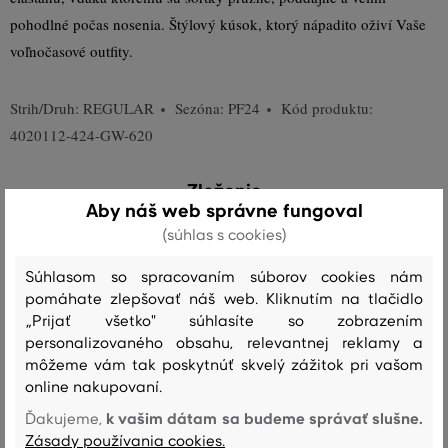
pohodlné počas nosenia. Štýlový kúsok, ktorý nápadito oživí Vaše
voľnočasové outfity.
Strih/Druh:
REGULAR
Sezóna: PF24
Kód produktu:
4020112-424-GW-620
Zloženie
Aby náš web správne fungoval
(súhlas s cookies)
vrchný materiál
Súhlasom so spracovaním súborov cookies nám
BAVLNA
ELASTAN
98 %
2 %
pomáhate zlepšovať náš web. Kliknutím na tlačidlo
„Prijať všetko" súhlasíte so zobrazením
personalizovaného obsahu, relevantnej reklamy a
môžeme vám tak poskytnúť skvelý zážitok pri vašom
Starostlivosť
online nakupovaní.
k vašim dátam sa budeme správať slušne.
Ďakujeme,
Zásady používania cookies.
PRANIE
BIELENIE
SUŠENIE
ŽEHLENIE
ČISTENIE