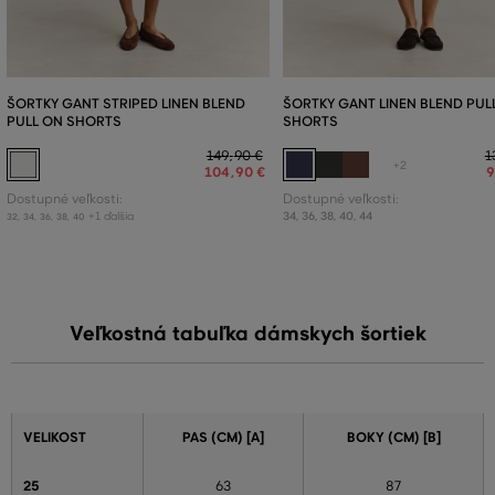
ŠORTKY GANT STRIPED LINEN BLEND
ŠORTKY GANT LINEN BLEND PUL
PULL ON SHORTS
SHORTS
149
,
90 €
1
+2
104
,
90 €
Dostupné veľkosti:
Dostupné veľkosti:
+1 ďalšia
34
,
36
,
38
,
40
,
44
32
,
34
,
36
,
38
,
40
Veľkostná tabuľka dámskych šortiek
VELIKOST
PAS (CM) [A]
BOKY (CM) [B]
25
63
87