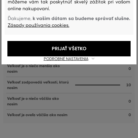
môžeme vám tak poskytnúť skvelý zážitok pri vašom
online nakupovaní.
k vašim dátam sa budeme správať slušne.
Ďakujeme,
Zásady používania cookies.
Recenzie
AKO SEDELA VYBRANÁ VEĽKOSŤ NAŠIM ZÁKAZNÍKOM
PRIJAŤ VŠETKO
Veľkosť je oveľa menšia ako nosím
0
PODROBNÉ NASTAVENIA
Veľkosť je o niečo menšia ako
0
nosím
Veľkosť zodpovedá veľkosti, ktorú
10
nosím
Veľkosť je o niečo väčšia ako
0
nosím
Veľkosť je oveľa väčšia ako nosím
0