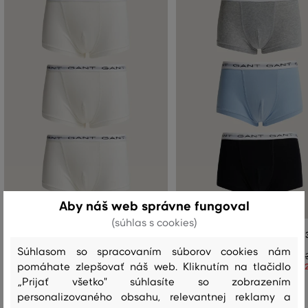
Aby náš web správne fungoval
(súhlas s cookies)
SPODNÁ BIELIZEŇ GANT TRUNK 3-PACK
SPODNÁ BIELIZEŇ GANT TRUNK 
Súhlasom so spracovaním súborov cookies nám
34
,
90 €
pomáhate zlepšovať náš web. Kliknutím na tlačidlo
24
,
40 €
„Prijať všetko" súhlasíte so zobrazením
Dostupné veľkosti:
Dostupné veľkosti:
92
,
98/104
,
122/128
92
,
98/104
personalizovaného obsahu, relevantnej reklamy a