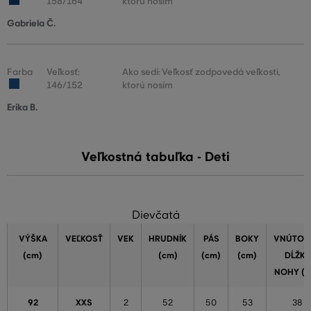
158/164
ktorú nosím
Gabriela Č.
Farba
Veľkosť:
Ako sedí: Veľkosť zodpovedá veľkosti,
146/152
ktorú nosím
Erika B.
Veľkostná tabuľka - Deti
Dievčatá
VÝŠKA
VEĽKOSŤ
VEK
HRUDNÍK
PÁS
BOKY
VNÚTOR
(cm)
(cm)
(cm)
(cm)
DĹŽKA
NOHY (c
92
XXS
2
52
50
53
38