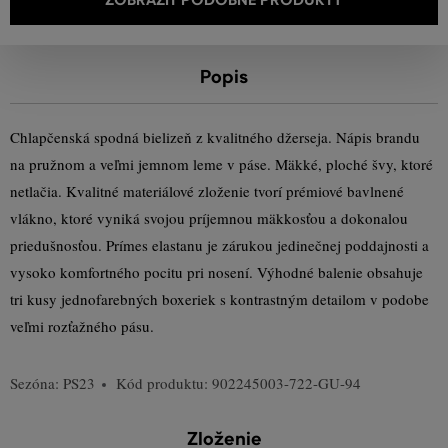
Popis
Chlapčenská spodná bielizeň z kvalitného džerseja. Nápis brandu
na pružnom a veľmi jemnom leme v páse. Mäkké, ploché švy, ktoré
netlačia. Kvalitné materiálové zloženie tvorí prémiové bavlnené
vlákno, ktoré vyniká svojou príjemnou mäkkosťou a dokonalou
priedušnosťou. Prímes elastanu je zárukou jedinečnej poddajnosti a
vysoko komfortného pocitu pri nosení. Výhodné balenie obsahuje
tri kusy jednofarebných boxeriek s kontrastným detailom v podobe
veľmi rozťažného pásu.
Sezóna: PS23
Kód produktu:
902245003-722-GU-94
Zloženie