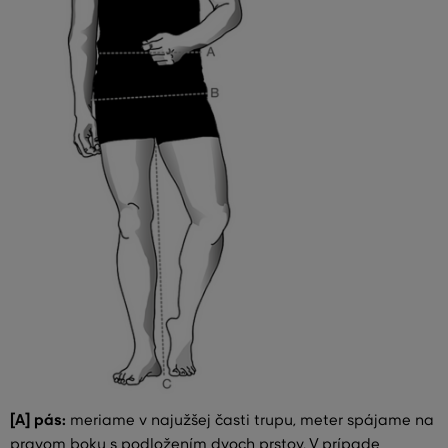
[A] pás:
meriame v najužšej časti trupu, meter spájame na
pravom boku s podložením dvoch prstov. V prípade