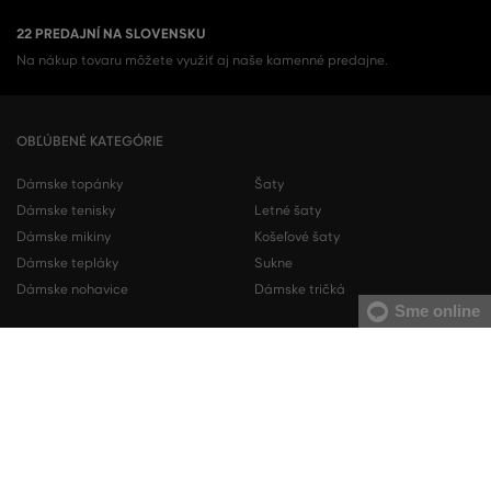
22 PREDAJNÍ NA SLOVENSKU
Na nákup tovaru môžete využiť aj naše kamenné predajne.
OBĽÚBENÉ KATEGÓRIE
Dámske topánky
Šaty
Dámske tenisky
Letné šaty
Dámske mikiny
Košeľové šaty
Dámske tepláky
Sukne
Dámske nohavice
Dámske tričká
Sme online
Pánske topánky
Pánske mikiny
Pánske tenisky
Pánske tepláky
Pánske košele
Pánske svetre
Pánske tričká
Pánske nohavice
Pánske krátke nohavice
Pánska spodná bielizeň