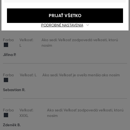
Farba
Veľkosť:
Ako sedí: Veľkosť zodpovedá veľkosti, ktorú
XL
nosím
PRIJAŤ VŠETKO
Pavel G.
PODROBNÉ NASTAVENIA
Farba
Veľkosť:
Ako sedí: Veľkosť zodpovedá veľkosti, ktorú
L
nosím
Jiřina P.
Farba
Veľkosť: L
Ako sedí: Veľkosť je oveľa menšia ako nosím
Sebastian R.
Farba
Veľkosť:
Ako sedí: Veľkosť zodpovedá veľkosti, ktorú
XXXL
nosím
Zdeněk B.