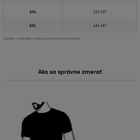
4XL
131-137
5XL
141-147
Údaje v tabuľke majú orientačný charakter
Ako sa správne zmerať