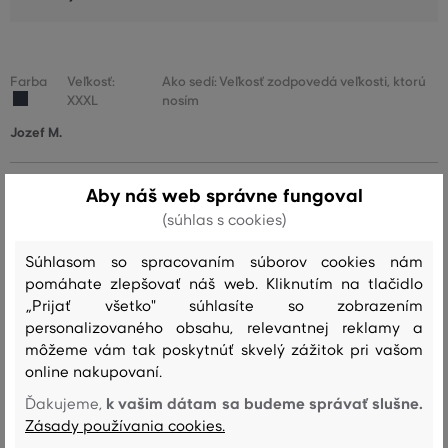
Farba
Veľkosť:
Ako sedí: Veľkosť zodpovedá veľkosti, ktorú
XXXL
nosím
Jozef M.
Super
Aby náš web správne fungoval
(súhlas s cookies)
Farba
Veľkosť:
Ako sedí: Veľkosť zodpovedá veľkosti, ktorú
L
nosím
Súhlasom so spracovaním súborov cookies nám
Michaela S.
pomáhate zlepšovať náš web. Kliknutím na tlačidlo
„Prijať všetko" súhlasíte so zobrazením
personalizovaného obsahu, relevantnej reklamy a
Farba
Veľkosť:
Ako sedí: Veľkosť zodpovedá veľkosti, ktorú
môžeme vám tak poskytnúť skvelý zážitok pri vašom
M
nosím
online nakupovaní.
Irena L.
k vašim dátam sa budeme správať slušne.
Ďakujeme,
Zásady používania cookies.