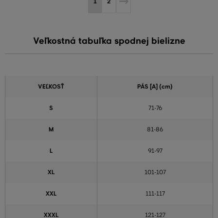
1
2
Veľkostná tabuľka spodnej bielizne
VEĽKOSŤ
PÁS [A] (cm)
S
71-76
M
81-86
L
91-97
XL
101-107
XXL
111-117
XXXL
121-127