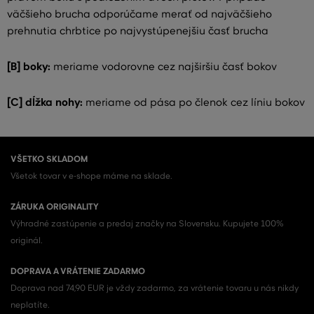
väčšieho brucha odporúčame merať od najväčšieho
prehnutia chrbtice po najvystúpenejšiu časť brucha
[B] boky:
meriame vodorovne cez najširšiu časť bokov
[C] dĺžka nohy:
meriame od pása po členok cez líniu bokov
VŠETKO SKLADOM
Všetok tovar v e-shope máme na sklade.
ZÁRUKA ORIGINALITY
Výhradné zastúpenie a predaj značky na Slovensku. Kupujete 100%
originál.
DOPRAVA A VRÁTENIE ZADARMO
Doprava nad 74,90 EUR je vždy zadarmo, za vrátenie tovaru u nás nikdy
neplatíte.