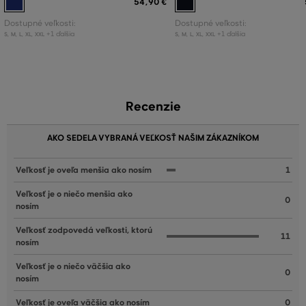
54
,
90 €
Dostupné veľkosti:
Dostupné veľkosti:
+1 ďalšia
+1 ďalšia
S
,
M
,
L
,
XL
,
XXL
S
,
M
,
L
,
XL
,
XXL
Recenzie
AKO SEDELA VYBRANÁ VEĽKOSŤ NAŠIM ZÁKAZNÍKOM
Veľkosť je oveľa menšia ako nosím
1
Veľkosť je o niečo menšia ako
0
nosím
Veľkosť zodpovedá veľkosti, ktorú
11
nosím
Veľkosť je o niečo väčšia ako
0
nosím
Veľkosť je oveľa väčšia ako nosím
0