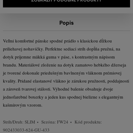
Popis
Veľmi komfortné pánske spodné prádlo s klasickou dĺžkou
priliehavej nohavičky. Perfektne sediaci strih dopĺňa pružná, na
dotyk príjemne mäkká guma v páse, s kontrastným nápisom
brandu. Materiálové zloženie na dotyk zamatovo hebkého džerseja
je tvorené dokonale priedušným bavlneným vláknom prémiovej
kvality. Pridané elastanové vlákno je zárukou pružnosti, poddajnosti
a zároveň tvarovej stálosti. Výhodné balenie obsahuje dvoje
jednofarebné boxerky a jeden kus spodnej bielizne s elegantným
kašmírovým vzorom.
Strih/Druh:
SLIM
Sezóna: FW24
Kód produktu:
902433033-624-GU-433