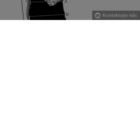
Kontaktujte nás
[A] pás:
meriame v najužšej časti trupu, meter spájame na
pravom boku s podložením dvoch prstov. V prípade
väčšieho brucha odporúčame merať od najväčšieho
prehnutia chrbtice po najvystúpenejšiu časť brucha