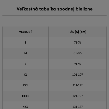
Veľkostná tabuľka spodnej bielizne
VEĽKOSŤ
PÁS [A] (cm)
S
71-76
M
81-86
L
91-97
XL
101-107
XXL
111-117
XXXL
121-127
4XL
131-137