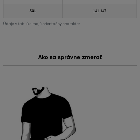
5XL
141-147
Údaje v tabuľke majú orientačný charakter
Ako sa správne zmerať