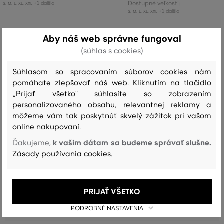
+1 ďalšia
Dostupné veľkosti:
S
,
M
,
L
,
XL
,
XXL
+1 ďalšia
S
,
M
,
L
,
XL
,
XXL
Aby náš web správne fungoval
(súhlas s cookies)
Recenzie
Súhlasom so spracovaním súborov cookies nám
pomáhate zlepšovať náš web. Kliknutím na tlačidlo
AKO SEDELA VYBRANÁ VEĽKOSŤ NAŠIM ZÁKAZNÍKOM
„Prijať všetko" súhlasíte so zobrazením
personalizovaného obsahu, relevantnej reklamy a
Veľkosť je oveľa menšia ako nosím
1
môžeme vám tak poskytnúť skvelý zážitok pri vašom
online nakupovaní.
Veľkosť je o niečo menšia ako
2
nosím
k vašim dátam sa budeme správať slušne.
Ďakujeme,
Zásady používania cookies.
Veľkosť zodpovedá veľkosti, ktorú
20
nosím
Veľkosť je o niečo väčšia ako
0
nosím
PRIJAŤ VŠETKO
Veľkosť je oveľa väčšia ako nosím
0
PODROBNÉ NASTAVENIA