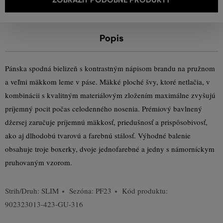
Popis
Pánska spodná bielizeň s kontrastným nápisom brandu na pružnom
a veľmi mäkkom leme v páse. Mäkké ploché švy, ktoré netlačia, v
kombinácii s kvalitným materiálovým zložením maximálne zvyšujú
príjemný pocit počas celodenného nosenia. Prémiový bavlnený
džersej zaručuje príjemnú mäkkosť, priedušnosť a prispôsobivosť,
ako aj dlhodobú tvarovú a farebnú stálosť. Výhodné balenie
obsahuje troje boxerky, dvoje jednofarebné a jedny s námorníckym
pruhovaným vzorom.
Strih/Druh:
SLIM
Sezóna: PF23
Kód produktu:
902323013-423-GU-316