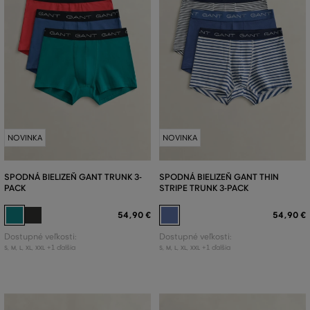
NOVINKA
NOVINKA
SPODNÁ BIELIZEŇ GANT TRUNK 3-
SPODNÁ BIELIZEŇ GANT THIN
PACK
STRIPE TRUNK 3-PACK
54
,
90 €
54
,
90 €
Dostupné veľkosti:
Dostupné veľkosti:
+1 ďalšia
+1 ďalšia
S
,
M
,
L
,
XL
,
XXL
S
,
M
,
L
,
XL
,
XXL