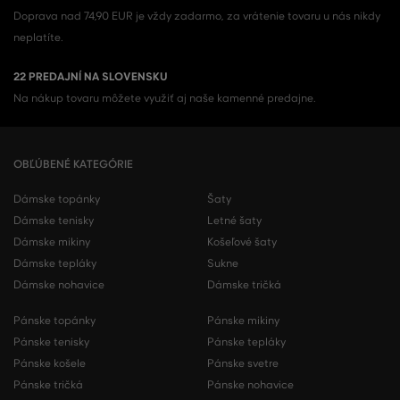
Doprava nad 74,90 EUR je vždy zadarmo, za vrátenie tovaru u nás nikdy
neplatíte.
22 PREDAJNÍ NA SLOVENSKU
Na nákup tovaru môžete využiť aj naše kamenné predajne.
OBĽÚBENÉ KATEGÓRIE
Dámske topánky
Šaty
Dámske tenisky
Letné šaty
Dámske mikiny
Košeľové šaty
Dámske tepláky
Sukne
Dámske nohavice
Dámske tričká
Pánske topánky
Pánske mikiny
Pánske tenisky
Pánske tepláky
Pánske košele
Pánske svetre
Pánske tričká
Pánske nohavice