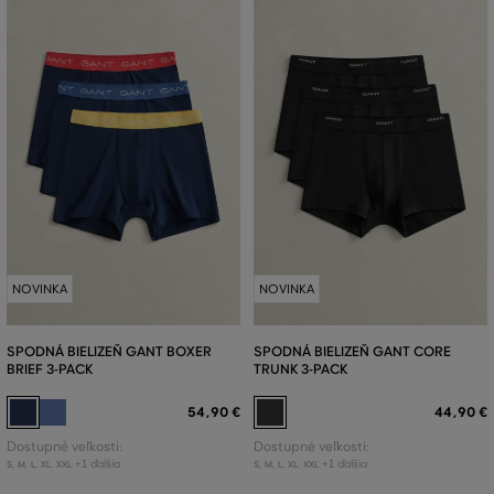
NOVINKA
NOVINKA
SPODNÁ BIELIZEŇ GANT BOXER
SPODNÁ BIELIZEŇ GANT CORE
BRIEF 3-PACK
TRUNK 3-PACK
54
,
90 €
44
,
90 €
Dostupné veľkosti:
Dostupné veľkosti:
+1 ďalšia
+1 ďalšia
S
,
M
,
L
,
XL
,
XXL
S
,
M
,
L
,
XL
,
XXL