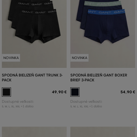
NOVINKA
NOVINKA
SPODNÁ BIELIZEŇ GANT TRUNK 3-
SPODNÁ BIELIZEŇ GANT BOXER
PACK
BRIEF 3-PACK
49
,
90 €
54
,
90 €
Dostupné veľkosti:
Dostupné veľkosti:
+1 ďalšia
+1 ďalšia
S
,
M
,
L
,
XL
,
XXL
S
,
M
,
L
,
XL
,
XXL