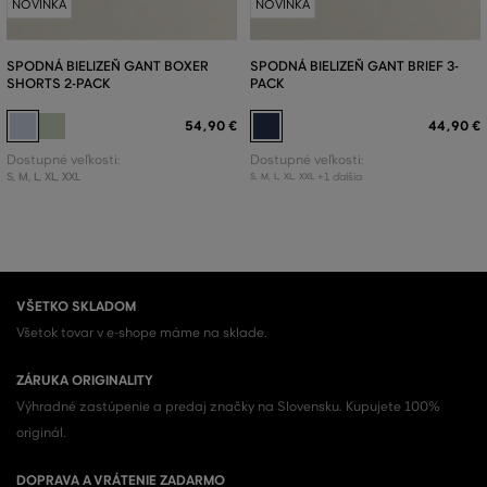
NOVINKA
NOVINKA
SPODNÁ BIELIZEŇ GANT BOXER
SPODNÁ BIELIZEŇ GANT BRIEF 3-
SHORTS 2-PACK
PACK
54
,
90 €
44
,
90 €
Dostupné veľkosti:
Dostupné veľkosti:
S
,
M
,
L
,
XL
,
XXL
+1 ďalšia
S
,
M
,
L
,
XL
,
XXL
VŠETKO SKLADOM
Všetok tovar v e-shope máme na sklade.
ZÁRUKA ORIGINALITY
Výhradné zastúpenie a predaj značky na Slovensku. Kupujete 100%
originál.
DOPRAVA A VRÁTENIE ZADARMO