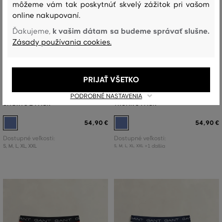
môžeme vám tak poskytnúť skvelý zážitok pri vašom
online nakupovaní.
k vašim dátam sa budeme správať slušne.
Ďakujeme,
Zásady používania cookies.
NOVINKA
NOVINKA
PRIJAŤ VŠETKO
SPODNÁ BIELIZEŇ GANT BOXER
SPODNÁ BIELIZEŇ GANT STRIPE
PODROBNÉ NASTAVENIA
SHORTS 2-PACK
TRUNK 3-PACK
54
,
90 €
54
,
90 €
Dostupné veľkosti:
Dostupné veľkosti:
S
,
M
,
L
,
XL
,
XXL
+1 ďalšia
S
,
M
,
L
,
XL
,
XXL