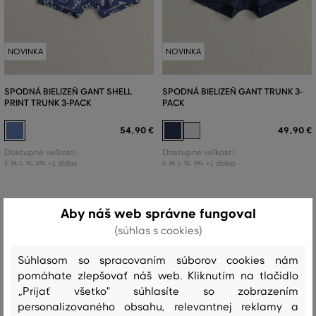
NOVINKA
NOVINKA
SPODNÁ BIELIZEŇ GANT SHELL
SPODNÁ BIELIZEŇ GANT TRUNK 3-
PRINT TRUNK 3-PACK
PACK
54
,
90 €
49
,
90 €
Dostupné veľkosti:
Dostupné veľkosti:
+1 ďalšia
+1 ďalšia
S
,
M
,
L
,
XL
,
XXL
S
,
M
,
L
,
XL
,
XXL
Aby náš web správne fungoval
(súhlas s cookies)
Súhlasom so spracovaním súborov cookies nám
pomáhate zlepšovať náš web. Kliknutím na tlačidlo
„Prijať všetko" súhlasíte so zobrazením
personalizovaného obsahu, relevantnej reklamy a