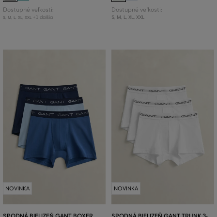
Dostupné veľkosti:
Dostupné veľkosti:
+1 ďalšia
S
,
M
,
L
,
XL
,
XXL
S
,
M
,
L
,
XL
,
XXL
NOVINKA
NOVINKA
SPODNÁ BIELIZEŇ GANT BOXER
SPODNÁ BIELIZEŇ GANT TRUNK 3-