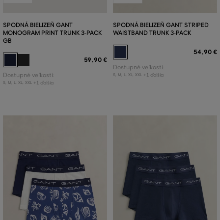
SPODNÁ BIELIZEŇ GANT
SPODNÁ BIELIZEŇ GANT STRIPED
MONOGRAM PRINT TRUNK 3-PACK
WAISTBAND TRUNK 3-PACK
GB
54
,
90 €
59
,
90 €
Dostupné veľkosti:
Dostupné veľkosti:
+1 ďalšia
S
,
M
,
L
,
XL
,
XXL
+1 ďalšia
S
,
M
,
L
,
XL
,
XXL