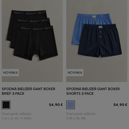
NOVINKA
NOVINKA
SPODNÁ BIELIZEŇ GANT BOXER
SPODNÁ BIELIZEŇ GANT BOXER
BRIEF 3-PACK
SHORTS 2-PACK
54
,
90 €
54
,
90 €
Dostupné veľkosti:
Dostupné veľkosti:
+1 ďalšia
S
,
M
,
L
,
XL
,
XXL
S
,
M
,
L
,
XL
,
XXL