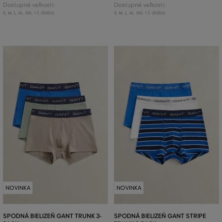
Dostupné veľkosti:
Dostupné veľkosti:
+1 ďalšia
+1 ďalšia
S
,
M
,
L
,
XL
,
XXL
S
,
M
,
L
,
XL
,
XXL
NOVINKA
NOVINKA
SPODNÁ BIELIZEŇ GANT TRUNK 3-
SPODNÁ BIELIZEŇ GANT STRIPE