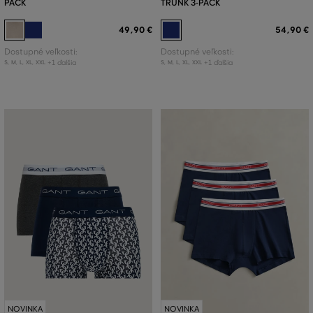
PACK
TRUNK 3-PACK
49
,
90 €
54
,
90 €
Dostupné veľkosti:
Dostupné veľkosti:
+1 ďalšia
+1 ďalšia
S
,
M
,
L
,
XL
,
XXL
S
,
M
,
L
,
XL
,
XXL
NOVINKA
NOVINKA