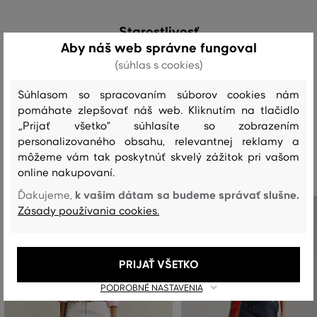
Starostlivosť
Aby náš web správne fungoval
(súhlas s cookies)
PRANIE
BIELENIE
SUŠENIE
ŽEHLENIE
ČISTENIE
Súhlasom so spracovaním súborov cookies nám
pomáhate zlepšovať náš web. Kliknutím na tlačidlo
„Prijať všetko" súhlasíte so zobrazením
personalizovaného obsahu, relevantnej reklamy a
Odporúčané produkty
môžeme vám tak poskytnúť skvelý zážitok pri vašom
online nakupovaní.
k vašim dátam sa budeme správať slušne.
Ďakujeme,
Zásady používania cookies.
PRIJAŤ VŠETKO
PODROBNÉ NASTAVENIA