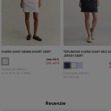
SUKŇA GANT DENIM SHORT SKIRT
TEPLÁKOVÁ SUKŇA GANT REG S
JERSEY SKIRT
144
,
90 €
101
,
40 €
1
Dostupné veľkosti:
+1 ďalšia
Dostupné veľkosti:
34
,
36
,
38
,
40
,
42
XS
,
S
,
M
,
L
,
XL
Recenzie