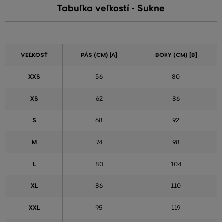
Tabuľka veľkostí - Sukne
VEĽKOSŤ
PÁS (CM) [A]
BOKY (CM) [B]
XXS
56
80
XS
62
86
S
68
92
M
74
98
L
80
104
XL
86
110
XXL
95
119