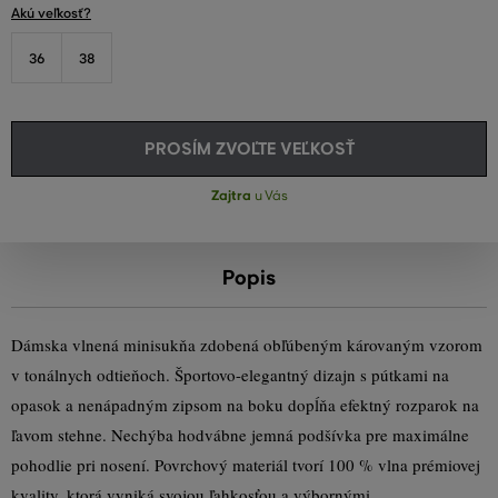
Akú veľkosť?
36
38
PROSÍM ZVOĽTE VEĽKOSŤ
Zajtra
u Vás
Popis
Dámska vlnená minisukňa zdobená obľúbeným károvaným vzorom
v tonálnych odtieňoch. Športovo-elegantný dizajn s pútkami na
opasok a nenápadným zipsom na boku dopĺňa efektný rozparok na
ľavom stehne. Nechýba hodvábne jemná podšívka pre maximálne
pohodlie pri nosení. Povrchový materiál tvorí 100 % vlna prémiovej
kvality, ktorá vyniká svojou ľahkosťou a výbornými