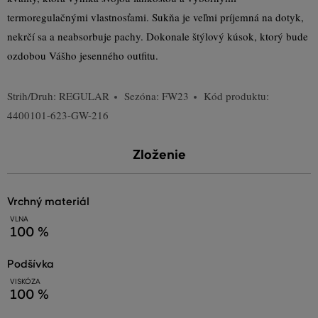
termoregulačnými vlastnosťami. Sukňa je veľmi príjemná na dotyk,
nekrčí sa a neabsorbuje pachy. Dokonale štýlový kúsok, ktorý bude
ozdobou Vášho jesenného outfitu.
Strih/Druh:
REGULAR
Sezóna: FW23
Kód produktu:
4400101-623-GW-216
Zloženie
vrchný materiál
VLNA
100 %
podšívka
VISKÓZA
100 %