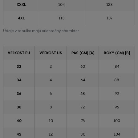
XXXL
104
128
4XL
113
137
Údaje v tabuľke majú orientačný charakter
VEĽKOSŤ EU
VEĽKOSŤ US
PÁS (CM) [A]
BOKY (CM) [B]
32
2
60
84
34
4
64
88
36
6
68
92
38
8
72
96
40
10
76
100
42
12
80
104