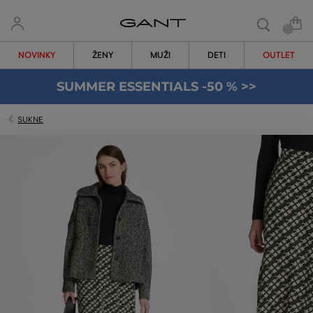
NOVINKY
ŽENY
MUŽI
DETI
OUTLET
SUMMER ESSENTIALS -50 % >>
SUKNE