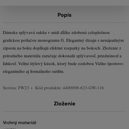
Popis
Dámska splývavá sukňa v midi dĺžke zdobená celoplošnou
grafickou potlačou monogramu G. Elegantný dizajn s nenápadným
zipsom na boku dopĺňajú efektné rozparky na bokoch. Zloženie z
prírodného materiálu zaručuje dokonalú splývavosť, priedušnosť a
ľahkosť. Veľmi štýlový kúsok, ktorý bude ozdobou Vášho športovo-
elegantného aj formálneho outfitu.
Sezóna: FW23
Kód produktu:
4400098-623-GW-116
Zloženie
vrchný materiál