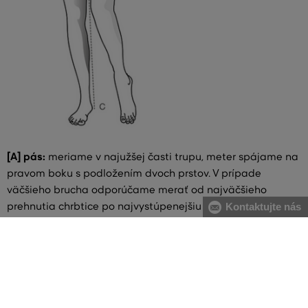
[A] pás:
meriame v najužšej časti trupu, meter spájame na
pravom boku s podložením dvoch prstov. V prípade
väčšieho brucha odporúčame merať od najväčšieho
prehnutia chrbtice po najvystúpenejšiu časť brucha
Kontaktujte nás
[B] boky:
meriame vodorovne cez najširšiu časť bokov
[C] dĺžka nohy:
meriame od pása po členok cez líniu bokov