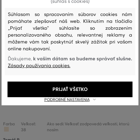
(súhlas s cookies)
Recenzie
Súhlasom so spracovaním súborov cookies nám
pomáhate zlepšovať náš web. Kliknutím na tlačidlo
AKO SEDELA VYBRANÁ VEĽKOSŤ NAŠIM ZÁKAZNÍKOM
„Prijať všetko" súhlasíte so zobrazením
personalizovaného obsahu, relevantnej reklamy a
Veľkosť je oveľa menšia ako nosím
0
môžeme vám tak poskytnúť skvelý zážitok pri vašom
Veľkosť je o niečo menšia ako
online nakupovaní.
0
nosím
k vašim dátam sa budeme správať slušne.
Ďakujeme,
Veľkosť zodpovedá veľkosti, ktorú
Zásady používania cookies.
1
nosím
Veľkosť je o niečo väčšia ako
0
nosím
PRIJAŤ VŠETKO
Veľkosť je oveľa väčšia ako nosím
0
PODROBNÉ NASTAVENIA
Farba
Veľkosť:
Ako sedí: Veľkosť zodpovedá veľkosti, ktorú
38
nosím
Tomáš R.