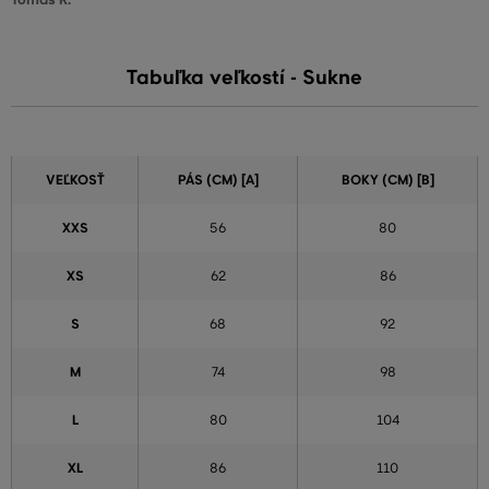
Tabuľka veľkostí - Sukne
VEĽKOSŤ
PÁS (CM) [A]
BOKY (CM) [B]
XXS
56
80
XS
62
86
S
68
92
M
74
98
L
80
104
XL
86
110