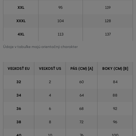
XXL
95
119
XXXL
104
128
4XL
113
137
Údaje v tabuľke majú orientačný charakter
VEĽKOSŤ EU
VEĽKOSŤ US
PÁS (CM) [A]
BOKY (CM) [B]
32
2
60
84
34
4
64
88
36
6
68
92
38
8
72
96
40
10
76
100