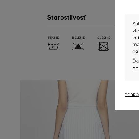
Starostlivosť
Sú
zl
zo
PRANIE
BIELENIE
SUŠENIE
ŽEHLENIE
mô
na
Ďa
po
PODROB