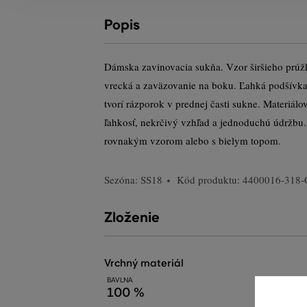
Popis
Dámska zavinovacia sukňa. Vzor širšieho prúž
vrecká a zaväzovanie na boku. Ľahká podšívka 
tvorí rázporok v prednej časti sukne. Materiálo
ľahkosť, nekrčivý vzhľad a jednoduchú údržbu
rovnakým vzorom alebo s bielym topom.
Sezóna: SS18
Kód produktu:
4400016-318
Zloženie
vrchný materiál
BAVLNA
100 %