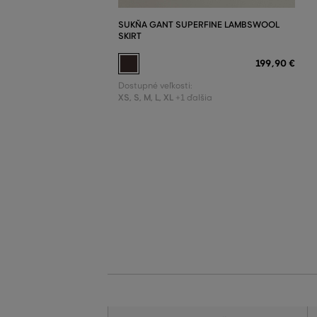
SUKŇA GANT SUPERFINE LAMBSWOOL
SKIRT
199
,
90 €
Dostupné veľkosti:
XS
,
S
,
M
,
L
,
XL
+1 ďalšia