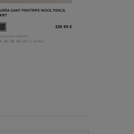
UKŇA GANT PINSTRIPE WOOL PENCIL
KIRT
219
,
90 €
ostupné veľkosti:
4
,
36
,
38
,
40
,
42
+1 ďalšia