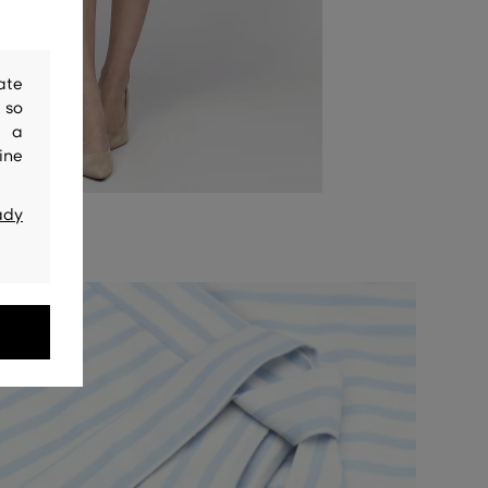
ate
 so
y a
ine
ady