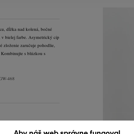
ku, dĺžka nad kolená, bočné
v bielej farbe. Asymetrický cíp
vé zloženie zaručuje pohodlie,
. Kombinujte s blúzkou s
-GW-468
Aby náš web správne fungoval