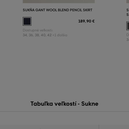
SUKŇA GANT WOOL BLEND PENCIL SKIRT
S
S
189
,
90 €
Dostupné veľkosti:
34
,
36
,
38
,
40
,
42
D
+1 ďalšia
3
Tabuľka veľkostí - Sukne