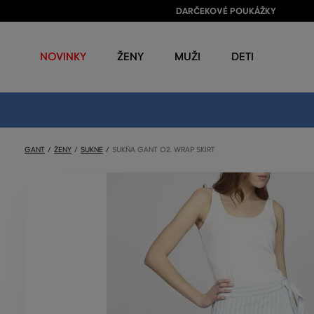
DARČEKOVÉ POUKÁŽKY
NOVINKY
ŽENY
MUŽI
DETI
GANT
ŽENY
SUKNE
SUKŇA GANT O2. WRAP SKIRT