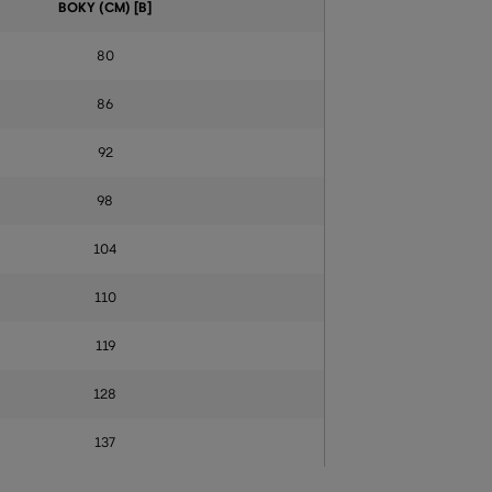
BOKY (CM) [B]
80
86
92
98
104
110
119
128
137