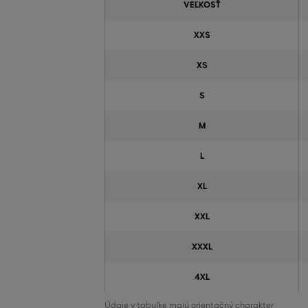
VEĽKOSŤ
XXS
XS
S
M
L
XL
XXL
XXXL
4XL
Údaje v tabuľke majú orientačný charakter