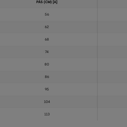
PÁS (CM) [A]
56
62
68
74
80
86
95
104
113