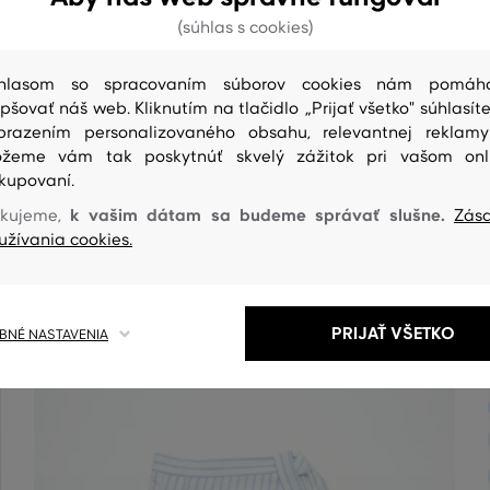
(súhlas s cookies)
hlasom so spracovaním súborov cookies nám pomáh
epšovať náš web. Kliknutím na tlačidlo „Prijať všetko" súhlasíte
brazením personalizovaného obsahu, relevantnej reklam
ČISTENIE
žeme vám tak poskytnúť skvelý zážitok pri vašom onl
kupovaní.
k vašim dátam sa budeme správať slušne.
kujeme,
Zás
užívania cookies.
PRIJAŤ VŠETKO
NÉ NASTAVENIA