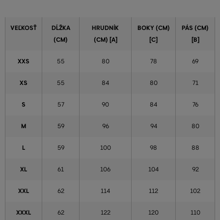
VEĽKOSŤ
DĹŽKA
HRUDNÍK
BOKY (CM)
PÁS (CM)
(CM)
(CM) [A]
[C]
[B]
XXS
55
80
78
69
XS
55
84
80
71
S
57
90
84
76
M
59
96
94
80
L
59
100
98
88
XL
61
106
104
92
XXL
62
114
112
102
XXXL
62
122
120
110