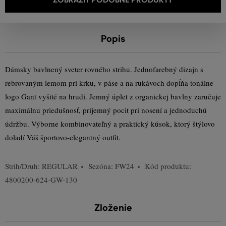
Popis
Dámsky bavlnený sveter rovného strihu. Jednofarebný dizajn s
rebrovaným lemom pri krku, v páse a na rukávoch dopĺňa tonálne
logo Gant vyšité na hrudi. Jemný úplet z organickej bavlny zaručuje
maximálnu priedušnosť, príjemný pocit pri nosení a jednoduchú
údržbu. Výborne kombinovateľný a praktický kúsok, ktorý štýlovo
doladí Váš športovo-elegantný outfit.
Strih/Druh:
REGULAR
Sezóna: FW24
Kód produktu:
4800200-624-GW-130
Zloženie