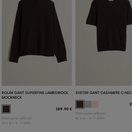
ROLÁK GANT SUPERFINE LAMBSWOOL
SVETER GANT CASHMERE C-NEC
MOCKNECK
2
189
,
90 €
Dostupné veľkosti:
Dostupné veľkosti:
+1 ďalšia
XS
,
S
,
M
,
L
,
XL
+1 ďalšia
XS
,
S
,
M
,
L
,
XL