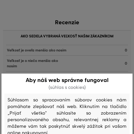
Recenzie
AKO SEDELA VYBRANÁ VEĽKOSŤ NAŠIM ZÁKAZNÍKOM
Veľkosť je oveľa menšia ako nosím
0
Veľkosť je o niečo menšia ako
0
nosím
Veľkosť zodpovedá veľkosti, ktorú
Aby náš web správne fungoval
26
nosím
(súhlas s cookies)
Veľkosť je o niečo väčšia ako
0
nosím
Súhlasom so spracovaním súborov cookies nám
pomáhate zlepšovať náš web. Kliknutím na tlačidlo
Veľkosť je oveľa väčšia ako nosím
0
„Prijať všetko" súhlasíte so zobrazením
personalizovaného obsahu, relevantnej reklamy a
môžeme vám tak poskytnúť skvelý zážitok pri vašom
online nakupovaní.