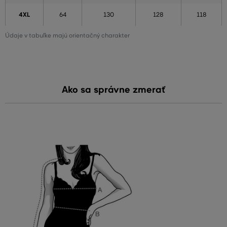
4XL
64
130
128
118
Údaje v tabuľke majú orientačný charakter
Ako sa správne zmerať