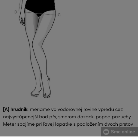
[A] hrudník:
meriame vo vodorovnej rovine vpredu cez
najvystúpenejší bod pŕs, smerom dozadu popod pazuchy.
Meter spojíme pri ľavej lopatke s podložením dvoch prstov
Sme online