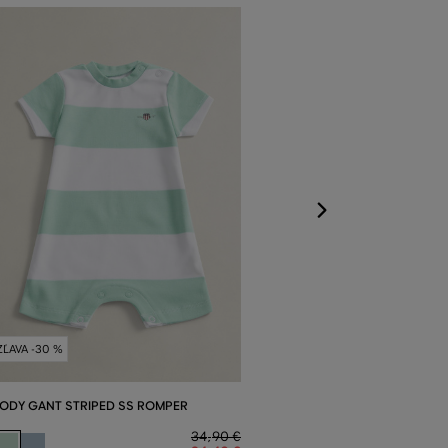
BODY GANT STR
Dostupné veľkost
62
,
68
ZĽAVA -30 %
ODY GANT STRIPED SS ROMPER
34
,
90 €