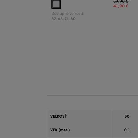
59
,
90 €
41
,
90 €
Dostupné veľkosti:
62
,
68
,
74
,
80
VEĽKOSŤ
50
VEK (mes.)
0-1