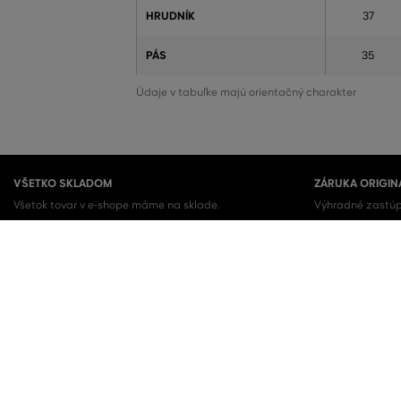
HRUDNÍK
37
PÁS
35
Údaje v tabuľke majú orientačný charakter
VŠETKO SKLADOM
ZÁRUKA ORIGIN
Všetok tovar v e-shope máme na sklade.
Výhradné zastúp
Kupujete 100% or
OBĽÚBENÉ KATEGÓRIE
Dámske topánky
Šaty
Dámske tenisky
Letné šaty
Dámske mikiny
Košeľové šaty
Dámske tepláky
Sukne