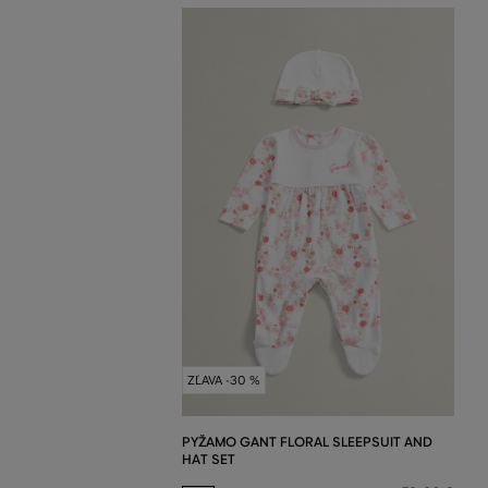
ZĽAVA -30 %
PYŽAMO GANT FLORAL SLEEPSUIT AND
HAT SET