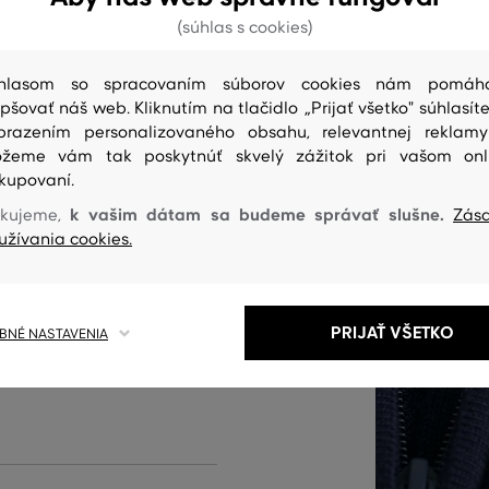
(súhlas s cookies)
hlasom so spracovaním súborov cookies nám pomáh
ucňa, pružné náplety na
epšovať náš web. Kliknutím na tlačidlo „Prijať všetko" súhlasíte
brazením personalizovaného obsahu, relevantnej reklam
 overal na svojom mieste a
žeme vám tak poskytnúť skvelý zážitok pri vašom onl
a zips od krku po manžetu pri
kupovaní.
iekaní. Gant logo vyšité na
k vašim dátam sa budeme správať slušne.
kujeme,
Zás
ej textúre je na dotyk zamatovo
užívania cookies.
dušná. Praktický kúsok, v
veľmi spokojne.
PRIJAŤ VŠETKO
NÉ NASTAVENIA
 produktu: