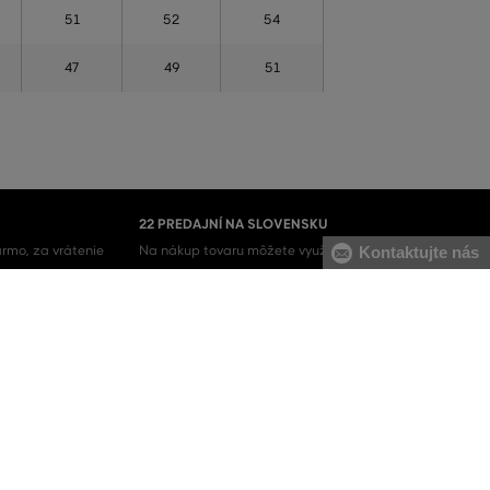
51
52
54
47
49
51
22 PREDAJNÍ NA SLOVENSKU
rmo, za vrátenie
Na nákup tovaru môžete využiť aj naše kamenné
Kontaktujte nás
predajne.
Pánske mikiny
Pánske tepláky
Pánske svetre
Pánske nohavice