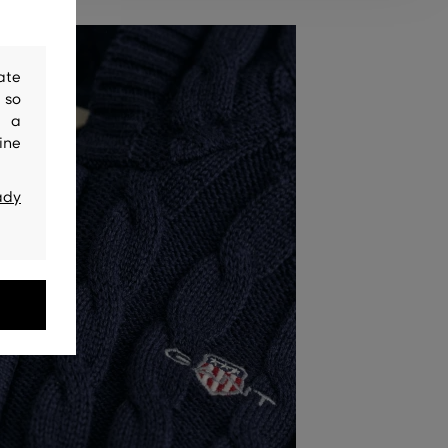
ate
 so
y a
ine
ady