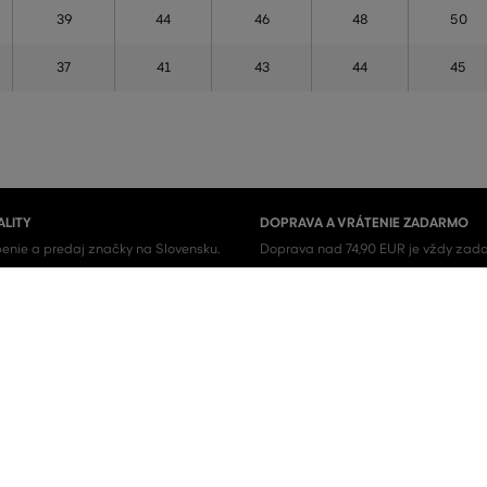
39
44
46
48
50
37
41
43
44
45
ALITY
DOPRAVA A VRÁTENIE ZADARMO
enie a predaj značky na Slovensku.
Doprava nad 74,90 EUR je vždy zada
iginál.
tovaru u nás nikdy neplatíte.
Pánske topánky
Pánske tenisky
Pánske košele
Pánske tričká