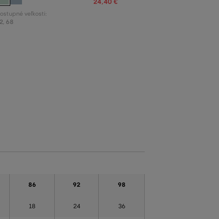
24
,
40 €
ostupné veľkosti:
2
,
68
86
92
98
18
24
36