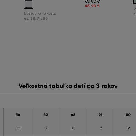
69
,
90 €
48
,
90 €
D
Dostupné veľkosti:
6
62
,
68
,
74
,
80
Veľkostná tabuľka detí do 3 rokov
56
62
68
74
80
1-2
3
6
9
12