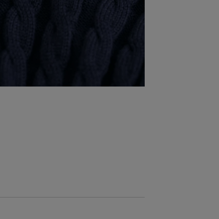
ZĽAVA -30 %