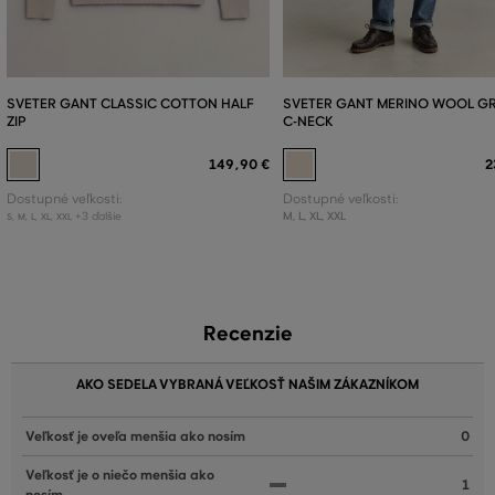
SVETER GANT CLASSIC COTTON HALF
SVETER GANT MERINO WOOL G
ZIP
C-NECK
149
,
90 €
2
Dostupné veľkosti:
Dostupné veľkosti:
+3 ďalšie
M
,
L
,
XL
,
XXL
S
,
M
,
L
,
XL
,
XXL
Recenzie
AKO SEDELA VYBRANÁ VEĽKOSŤ NAŠIM ZÁKAZNÍKOM
Veľkosť je oveľa menšia ako nosím
0
Veľkosť je o niečo menšia ako
1