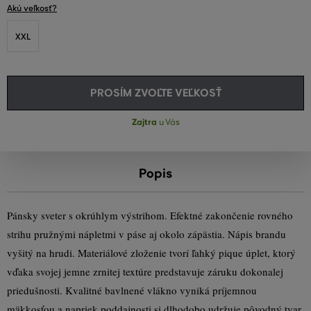
Akú veľkosť?
XXL
PROSÍM ZVOĽTE VEĽKOSŤ
Zajtra
u Vás
Popis
Pánsky sveter s okrúhlym výstrihom. Efektné zakončenie rovného
strihu pružnými nápletmi v páse aj okolo zápästia. Nápis brandu
vyšitý na hrudi. Materiálové zloženie tvorí ľahký pique úplet, ktorý
vďaka svojej jemne zrnitej textúre predstavuje záruku dokonalej
priedušnosti. Kvalitné bavlnené vlákno vyniká príjemnou
mäkkosťou a napriek poddajnosti si dlhodobo udržuje pôvodný tvar