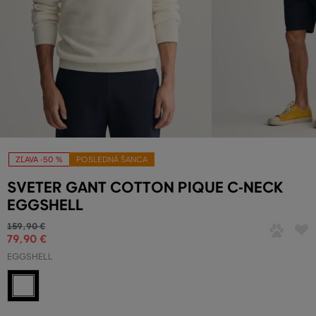
ZĽAVA -50 %
POSLEDNÁ ŠANCA
SVETER GANT COTTON PIQUE C-NECK
EGGSHELL
159
,
90 €
79
,
90 €
EGGSHELL