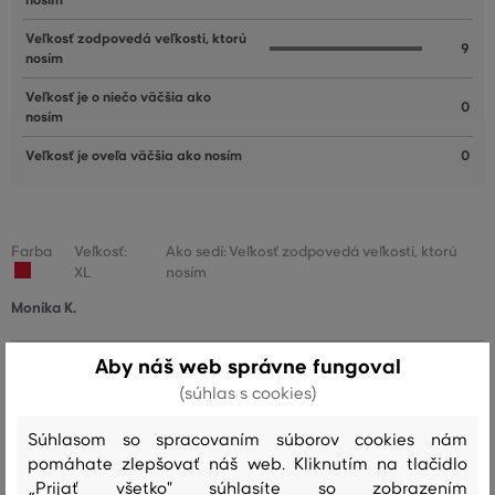
nosím
Veľkosť zodpovedá veľkosti, ktorú
9
nosím
Veľkosť je o niečo väčšia ako
0
nosím
Veľkosť je oveľa väčšia ako nosím
0
Farba
Veľkosť:
Ako sedí: Veľkosť zodpovedá veľkosti, ktorú
XL
nosím
Monika K.
Aby náš web správne fungoval
Farba
Veľkosť:
Ako sedí: Veľkosť zodpovedá veľkosti, ktorú
(súhlas s cookies)
XL
nosím
Súhlasom so spracovaním súborov cookies nám
Iva Ž.
pomáhate zlepšovať náš web. Kliknutím na tlačidlo
„Prijať všetko" súhlasíte so zobrazením