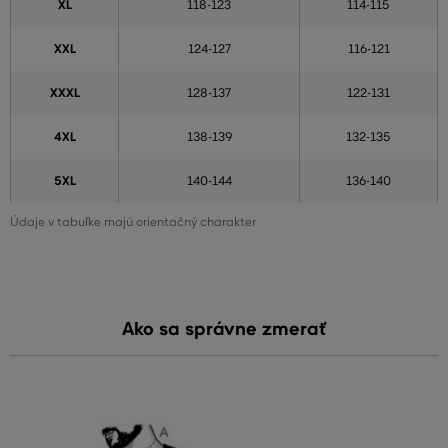
XL
118-123
114-115
XXL
124-127
116-121
XXXL
128-137
122-131
4XL
138-139
132-135
5XL
140-144
136-140
Údaje v tabuľke majú orientačný charakter
Ako sa správne zmerať