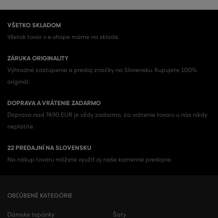
VŠETKO SKLADOM
Všetok tovar v e-shope máme na sklade.
ZÁRUKA ORIGINALITY
Výhradné zastúpenie a predaj značky na Slovensku. Kupujete 100%
originál.
DOPRAVA A VRÁTENIE ZADARMO
Doprava nad 74,90 EUR je vždy zadarmo, za vrátenie tovaru u nás nikdy
neplatíte.
22 PREDAJNÍ NA SLOVENSKU
Na nákup tovaru môžete využiť aj naše kamenné predajne.
OBĽÚBENÉ KATEGÓRIE
Dámske topánky
Šaty