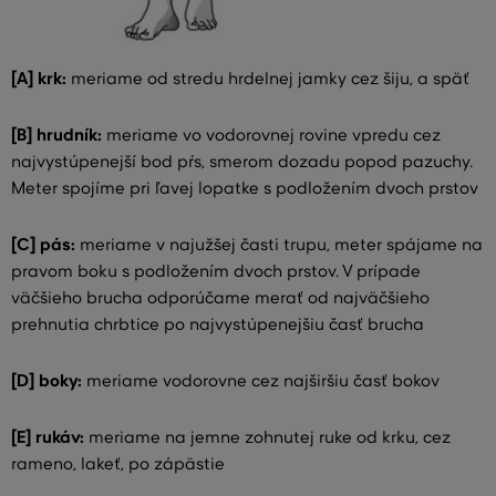
[A] krk:
meriame od stredu hrdelnej jamky cez šiju, a späť
[B] hrudník:
meriame vo vodorovnej rovine vpredu cez
najvystúpenejší bod pŕs, smerom dozadu popod pazuchy.
Meter spojíme pri ľavej lopatke s podložením dvoch prstov
[C] pás:
meriame v najužšej časti trupu, meter spájame na
pravom boku s podložením dvoch prstov. V prípade
väčšieho brucha odporúčame merať od najväčšieho
prehnutia chrbtice po najvystúpenejšiu časť brucha
[D] boky:
meriame vodorovne cez najširšiu časť bokov
[E] rukáv:
meriame na jemne zohnutej ruke od krku, cez
rameno, lakeť, po zápästie