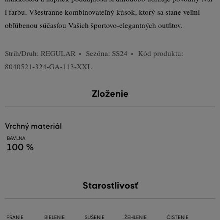
i farbu. Všestranne kombinovateľný kúsok, ktorý sa stane veľmi
obľúbenou súčasťou Vašich športovo-elegantných outfitov.
Strih/Druh:
REGULAR
Sezóna: SS24
Kód produktu:
8040521-324-GA-113-XXL
Zloženie
vrchný materiál
BAVLNA
100 %
Starostlivosť
PRANIE
BIELENIE
SUŠENIE
ŽEHLENIE
ČISTENIE