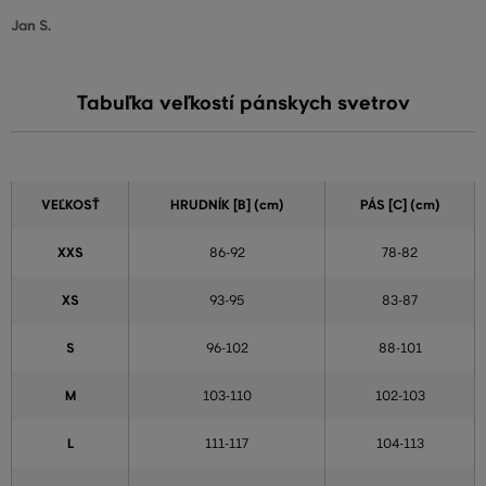
Jan S.
Tabuľka veľkostí pánskych svetrov
VEĽKOSŤ
HRUDNÍK [B] (cm)
PÁS [C] (cm)
XXS
86-92
78-82
XS
93-95
83-87
S
96-102
88-101
M
103-110
102-103
L
111-117
104-113