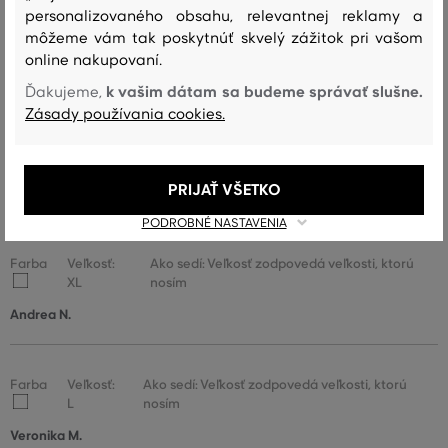
personalizovaného obsahu, relevantnej reklamy a
Farba
Veľkosť:
Ako sedí: Veľkosť je o niečo menšia ako
môžeme vám tak poskytnúť skvelý zážitok pri vašom
XXL
nosím
online nakupovaní.
Zuzana P.
k vašim dátam sa budeme správať slušne.
Ďakujeme,
Zásady používania cookies.
Farba
Veľkosť:
Ako sedí: Veľkosť zodpovedá veľkosti, ktorú
M
nosím
PRIJAŤ VŠETKO
josef t.
PODROBNÉ NASTAVENIA
Farba
Veľkosť:
Ako sedí: Veľkosť zodpovedá veľkosti, ktorú
XL
nosím
Andrea N.
Farba
Veľkosť:
Ako sedí: Veľkosť zodpovedá veľkosti, ktorú
L
nosím
Veronika M.