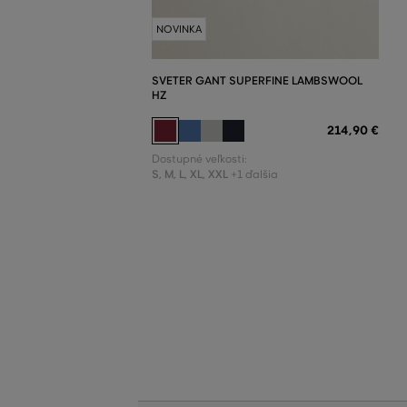
NOVINKA
SVETER GANT SUPERFINE LAMBSWOOL
HZ
214
,
90 €
Dostupné veľkosti:
S
,
M
,
L
,
XL
,
XXL
+1 ďalšia