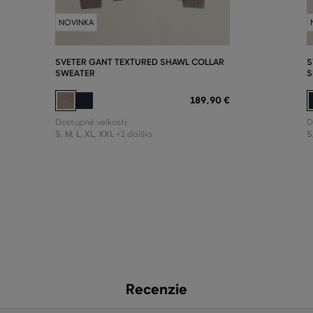
NOVINKA
SVETER GANT TEXTURED SHAWL COLLAR
S
SWEATER
S
189
,
90 €
Dostupné veľkosti:
D
S
,
M
,
L
,
XL
,
XXL
S
+1 ďalšia
Recenzie