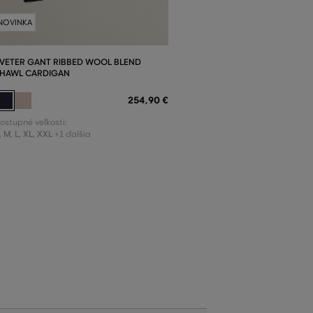
NOVINKA
VETER GANT RIBBED WOOL BLEND
HAWL CARDIGAN
254
,
90 €
ostupné veľkosti:
,
M
,
L
,
XL
,
XXL
+1 ďalšia