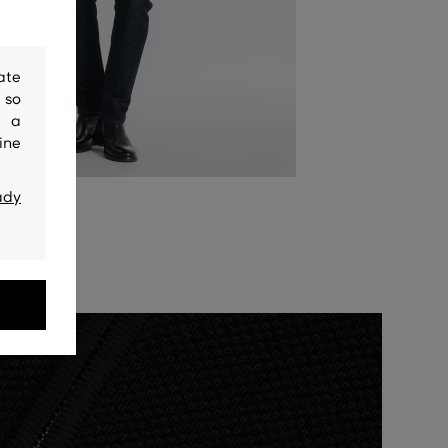
ate
 so
y a
ine
ady