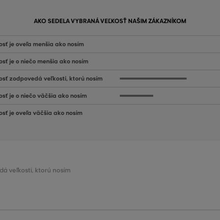
AKO SEDELA VYBRANÁ VEĽKOSŤ NAŠIM ZÁKAZNÍKOM
osť je oveľa menšia ako nosím
osť je o niečo menšia ako nosím
osť zodpovedá veľkosti, ktorú nosím
osť je o niečo väčšia ako nosím
osť je oveľa väčšia ako nosím
dá veľkosti, ktorú nosím