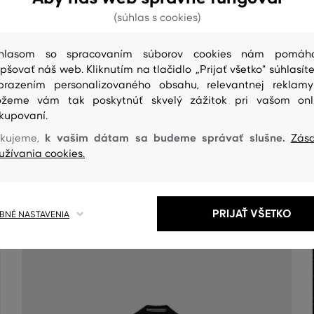
(súhlas s cookies)
hlasom so spracovaním súborov cookies nám pomáh
epšovať náš web. Kliknutím na tlačidlo „Prijať všetko" súhlasíte
brazením personalizovaného obsahu, relevantnej reklam
žeme vám tak poskytnúť skvelý zážitok pri vašom onl
kupovaní.
ČISTENIE
k vašim dátam sa budeme správať slušne.
kujeme,
Zás
užívania cookies.
PRIJAŤ VŠETKO
NÉ NASTAVENIA