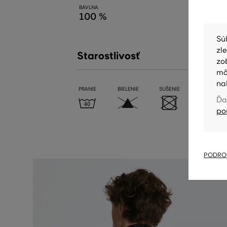
BAVLNA
100 %
Sú
zl
Starostlivosť
zo
mô
na
PRANIE
BIELENIE
SUŠENIE
ŽEHLENIE
Ďa
po
PODROB