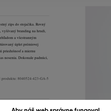
stný zips do stojačika. Rovný
a, vyšívaný branding na hrudi,
vzhľadom a všestranným
túrovaný úplet prémiovej
lú priedušnosť a miernu
čas nosenia. Dokonale padnúci,
 produktu:
8040524-423-GA-5
Aby náš web správne fungoval