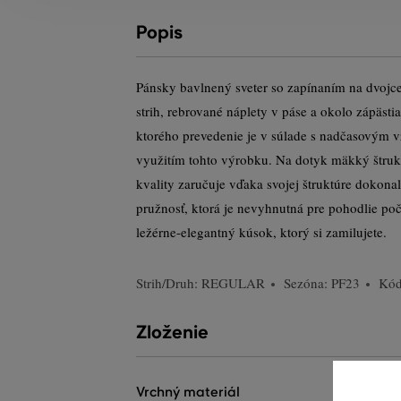
Popis
Pánsky bavlnený sveter so zapínaním na dvojce
strih, rebrované náplety v páse a okolo zápästi
ktorého prevedenie je v súlade s nadčasovým 
využitím tohto výrobku. Na dotyk mäkký štruk
kvality zaručuje vďaka svojej štruktúre dokona
pružnosť, ktorá je nevyhnutná pre pohodlie po
ležérne-elegantný kúsok, ktorý si zamilujete.
Strih/Druh:
REGULAR
Sezóna: PF23
Kód
Zloženie
vrchný materiál