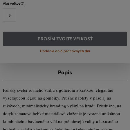
Akú veľkosť?
S
PROSÍM ZVOĽTE VEĽKOSŤ
Dodanie do 6 pracovných dní
Popis
Pánsky sveter rovného strihu s golierom a krátkou, elegantne
vyzerajúcou légou na gombíky. Pružné náplety v páse aj na
rukávoch, minimalistický branding vyšitý na hrudi. Priedušné, na
dotyk zamatovo hebké materiálové zloženie je tvorené unikátnou
kombináciou bavlneného vlákna prémiovej kvality a luxusného
hodvábu, vďaka ktorému sa úplet honosí elegantným leskom.