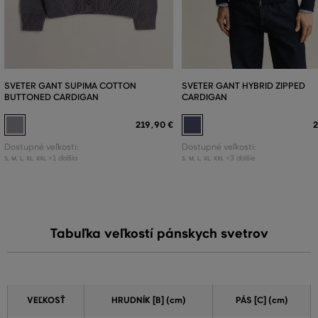
SVETER GANT SUPIMA COTTON
SVETER GANT HYBRID ZIPPED
BUTTONED CARDIGAN
CARDIGAN
219
,
90 €
2
Dostupné veľkosti:
Dostupné veľkosti:
+1 ďalšia
+3 ďalšie
S
,
M
,
L
,
XL
,
XXL
S
,
M
,
L
,
XL
,
XXL
Tabuľka veľkostí pánskych svetrov
VEĽKOSŤ
HRUDNÍK [B] (cm)
PÁS [C] (cm)