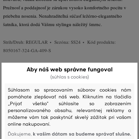
Pružnosť a poddajnosť je zárukou vysoko komfortného pocitu v
priebehu nosenia. Nenahraditeľná súčasť ležérno-elegantného
šatníka, ktorá dodá Vášmu stylingu náležitý šmrnc.
Strih/Druh:
REGULAR
Sezóna: SS24
Kód produktu:
8050167-324-GA-409-S
Zloženie
Aby náš web správne fungoval
(súhlas s cookies)
vrchný materiál
Súhlasom so spracovaním súborov cookies nám
BAVLNA
HODVÁB
pomáhate zlepšovať náš web. Kliknutím na tlačidlo
90 %
10 %
„Prijať všetko" súhlasíte so zobrazením
personalizovaného obsahu, relevantnej reklamy a
môžeme vám tak poskytnúť skvelý zážitok pri vašom
online nakupovaní.
Starostlivosť
k vašim dátam sa budeme správať slušne.
Ďakujeme,