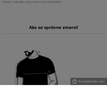
Údaje v tabuľke majú orientačný charakter
Ako sa správne zmerať
Kontaktujte nás