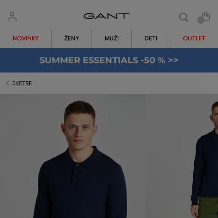
NOVINKY
ŽENY
MUŽI
DETI
OUTLET
SUMMER ESSENTIALS -50 % >>
SVETRE